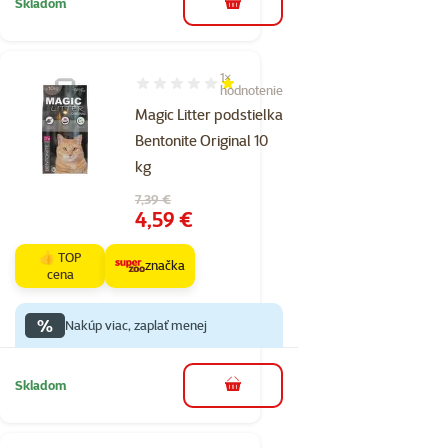
Skladom
do košíka
1×
Hodnotenie 20%, počet hodnotení: 1
hodnotenie
Magic Litter podstielka
Bentonite Original 10
kg
Pôvodná cena
7,39 €
Cena
4,59 €
👍 TOP
značka
cena
%
Nakúp viac, zaplať menej
Skladom
do košíka