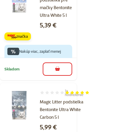
mačky Bentonite
Ultra White 5 l
Cena
5,39 €
značka
%
Nakúp viac, zaplať menej
Skladom
do košíka
1×
Hodnotenie 100%, počet hodnotení: 1
hodnotenie
Magic Litter podstielka
Bentonite Ultra White
Carbon 5 l
Cena
5,99 €