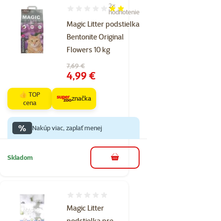
2×
Hodnotenie 40%, počet hodnotení: 2
hodnotenie
Magic Litter podstielka
Bentonite Original
Flowers 10 kg
Pôvodná cena
7,69 €
Cena
4,99 €
👍 TOP
značka
cena
%
Nakúp viac, zaplať menej
Skladom
do košíka
Hodnotenie 0%
Magic Litter
podstielka pre