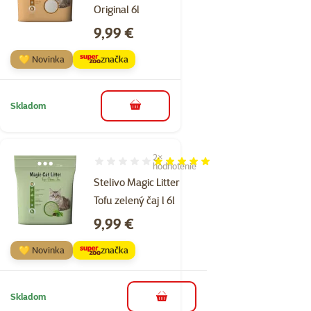
Original 6l
Cena
9,99 €
💛 Novinka
značka
Skladom
do košíka
2×
Hodnotenie 100%, počet hodnotení: 2
hodnotenie
Stelivo Magic Litter
Tofu zelený čaj l 6l
Cena
9,99 €
💛 Novinka
značka
Skladom
do košíka