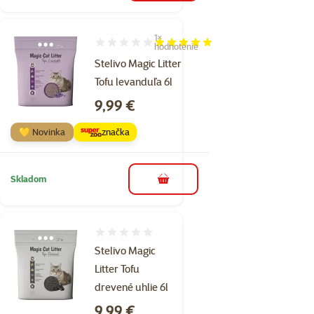
1×
Hodnotenie 100%, počet hodnotení: 1
hodnotenie
Stelivo Magic Litter
Tofu levanduľa 6l
Cena
9,99 €
💛 Novinka
značka
Skladom
do košíka
Hodnotenie 0%
Stelivo Magic
Litter Tofu
drevené uhlie 6l
Cena
9,99 €