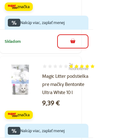
značka
%
Nakúp viac, zaplať menej
Skladom
do košíka
2×
Hodnotenie 100%, počet hodnotení: 2
hodnotenie
Magic Litter podstielka
pre mačky Bentonite
Ultra White 10 l
Cena
9,39 €
značka
%
Nakúp viac, zaplať menej