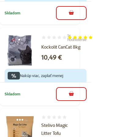
Skladom
do košíka
1×
Hodnotenie 100%, počet hodnotení: 1
hodnotenie
Kockolit CanCat 8kg
Cena
10,49 €
%
Nakúp viac, zaplať menej
Skladom
do košíka
Hodnotenie 0%
Stelivo Magic
Litter Tofu