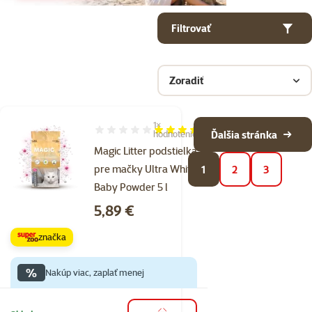
Parametrický filter
Vybrané filtre
Produkty v kategorii Hrudkujúce podstielky pre mačky
Filtrovať
Zoradiť
1×
Hodnotenie 80%, počet hodnotení: 1
Ďalšia stránka
hodnotenie
Magic Litter podstielka
pre mačky Ultra White
1
2
3
Baby Powder 5 l
Cena
5,89 €
značka
%
Nakúp viac, zaplať menej