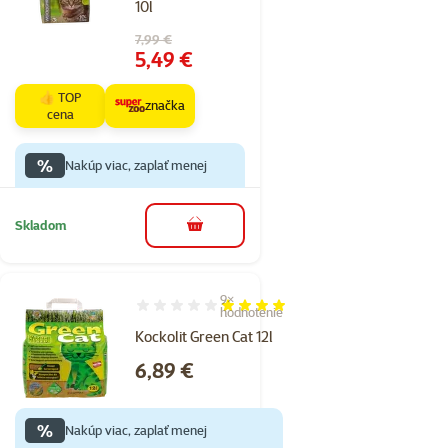
10l
Pôvodná cena
7,99 €
Cena
5,49 €
👍 TOP
značka
cena
%
Nakúp viac, zaplať menej
Skladom
do košíka
9×
Hodnotenie 80%, počet hodnotení: 9
hodnotenie
Kockolit Green Cat 12l
Cena
6,89 €
%
Nakúp viac, zaplať menej