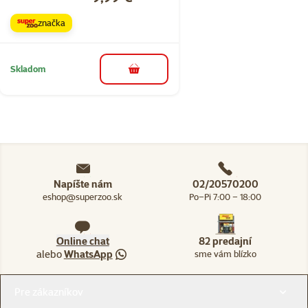
značka
Skladom
do košíka
Napíšte nám
02/20570200
eshop@superzoo.sk
Po–Pi 7:00 – 18:00
Online chat
82 predajní
alebo
WhatsApp
sme vám blízko
Menu v pätičke
Pre zákazníkov