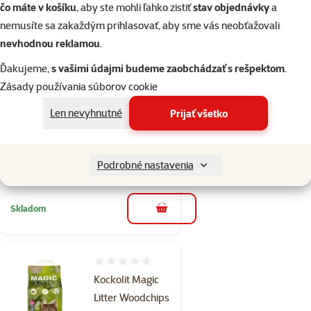
čo máte v košíku
, aby ste mohli ľahko zistiť
stav objednávky
a
1×
nemusíte sa zakaždým prihlasovať, aby sme vás neobťažovali
Hodnotenie 100%, počet hodnotení: 1
hodnotenie
nevhodnou reklamou
.
Magic Litter podstielka
Bentonite Ultra White
Ďakujeme,
s vašimi údajmi budeme zaobchádzať s rešpektom
.
Carbon 10 l
Zásady používania súborov cookie
Cena
10,49 €
Len nevyhnutné
Prijať všetko
značka
Podrobné nastavenia
%
Nakúp viac, zaplať menej
Skladom
do košíka
Hodnotenie 0%
Kockolit Magic
Litter Woodchips