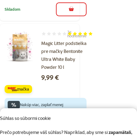
Skladom
do košíka
3×
Hodnotenie 100%, počet hodnotení: 3
hodnotenie
Magic Litter podstielka
pre mačky Bentonite
Ultra White Baby
Powder 10 l
Cena
9,99 €
značka
%
Nakúp viac, zaplať menej
Súhlas so súbormi cookie
Skladom
do košíka
Prečo potrebujeme váš súhlas? Napríklad, aby sme si
zapamätali,