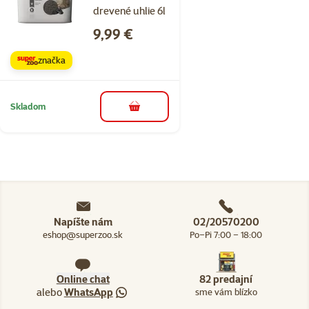
drevené uhlie 6l
Cena
9,99 €
značka
Skladom
do košíka
Napíšte nám
02/20570200
eshop@superzoo.sk
Po–Pi 7:00 – 18:00
Online chat
82 predajní
alebo
WhatsApp
sme vám blízko