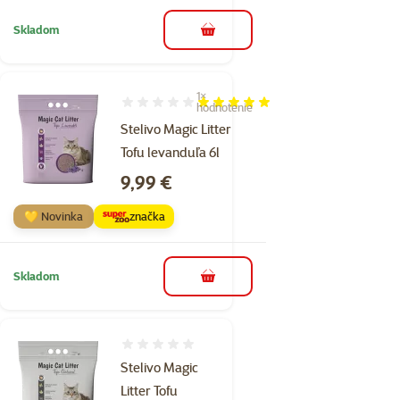
Skladom
do košíka
1×
Hodnotenie 100%, počet hodnotení: 1
hodnotenie
Stelivo Magic Litter
Tofu levanduľa 6l
Cena
9,99 €
💛 Novinka
značka
Skladom
do košíka
Hodnotenie 0%
Stelivo Magic
Litter Tofu