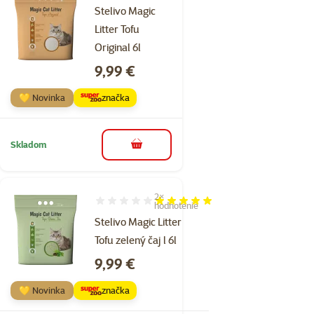
Stelivo Magic
Litter Tofu
Original 6l
Cena
9,99 €
💛 Novinka
značka
Skladom
do košíka
2×
Hodnotenie 100%, počet hodnotení: 2
hodnotenie
Stelivo Magic Litter
Tofu zelený čaj l 6l
Cena
9,99 €
💛 Novinka
značka