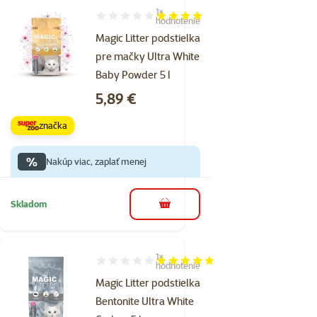
1×
Hodnotenie 80%, počet hodnotení: 1
hodnotenie
Magic Litter podstielka
pre mačky Ultra White
Baby Powder 5 l
Cena
5,89 €
značka
%
Nakúp viac, zaplať menej
Skladom
do košíka
1×
Hodnotenie 100%, počet hodnotení: 1
hodnotenie
Magic Litter podstielka
Bentonite Ultra White