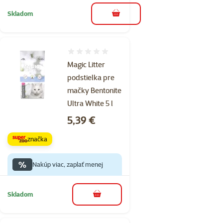
Skladom
do košíka
Hodnotenie 0%
Magic Litter
podstielka pre
mačky Bentonite
Ultra White 5 l
Cena
5,39 €
značka
%
Nakúp viac, zaplať menej
Skladom
do košíka