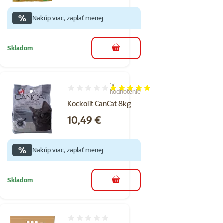
%
Nakúp viac, zaplať menej
Skladom
do košíka
1×
Hodnotenie 100%, počet hodnotení: 1
hodnotenie
Kockolit CanCat 8kg
Cena
10,49 €
%
Nakúp viac, zaplať menej
Skladom
do košíka
Hodnotenie 0%