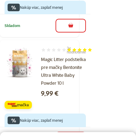
%
Nakúp viac, zaplať menej
Skladom
do košíka
3×
Hodnotenie 100%, počet hodnotení: 3
hodnotenie
Magic Litter podstielka
pre mačky Bentonite
Ultra White Baby
Powder 10 l
Cena
9,99 €
značka
%
Nakúp viac, zaplať menej