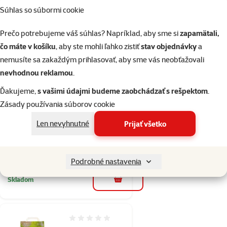
Skladom
do košíka
Súhlas so súbormi cookie
Prečo potrebujeme váš súhlas? Napríklad, aby sme si
zapamätali,
1×
čo máte v košíku
, aby ste mohli ľahko zistiť
stav objednávky
a
Hodnotenie 100%, počet hodnotení: 1
hodnotenie
nemusíte sa zakaždým prihlasovať, aby sme vás neobťažovali
Magic Litter podstielka
nevhodnou reklamou
.
Bentonite Ultra White
Carbon 10 l
Ďakujeme,
s vašimi údajmi budeme zaobchádzať s rešpektom
.
Cena
10,49 €
Zásady používania súborov cookie
Len nevyhnutné
Prijať všetko
značka
%
Nakúp viac, zaplať menej
Podrobné nastavenia
Skladom
do košíka
Hodnotenie 0%