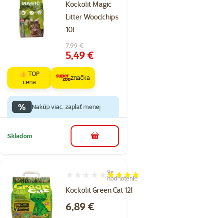
Kockolit Magic
Litter Woodchips
10l
Pôvodná cena
7,99 €
Cena
5,49 €
👍 TOP
značka
cena
%
Nakúp viac, zaplať menej
Skladom
do košíka
9×
Hodnotenie 80%, počet hodnotení: 9
hodnotenie
Kockolit Green Cat 12l
Cena
6,89 €