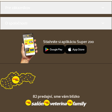
Menu v pätičke
Pre zákazníkov
O spoločnosti
Stiahnite si aplikáciu Super zoo
82 predajní,
sme vám blízko