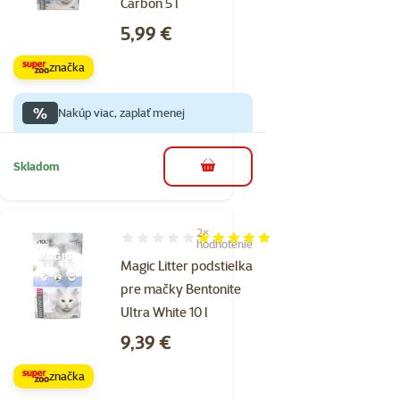
Carbon 5 l
Cena
5,99 €
značka
%
Nakúp viac, zaplať menej
Skladom
do košíka
2×
Hodnotenie 100%, počet hodnotení: 2
hodnotenie
Magic Litter podstielka
pre mačky Bentonite
Ultra White 10 l
Cena
9,39 €
značka