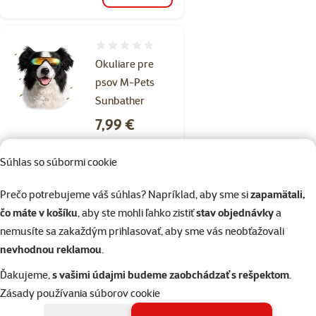
Hodnotenie 0%
Okuliare pre
psov M-Pets
Sunbather
Cena
7,99 €
💥 Výpredaj
Súhlas so súbormi cookie
Prečo potrebujeme váš súhlas? Napríklad, aby sme si
zapamätali,
Skladom
do košíka
čo máte v košíku
, aby ste mohli ľahko zistiť
stav objednávky
a
nemusíte sa zakaždým prihlasovať, aby sme vás neobťažovali
nevhodnou reklamou
.
Hodnotenie 0%
Okuliare pre
Ďakujeme,
s vašimi údajmi budeme zaobchádzať s rešpektom
.
psov M-Pets
Zásady používania súborov cookie
Daytrip