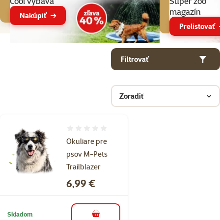
Cool výbava
Super zoo
magazín
Nakúpiť
Prelistovať
Parametrický filter
Vybrané filtre
Produkty v kategorii Okuliare pre psy
Filtrovať
Zoradiť
Hodnotenie 0%
Okuliare pre
psov M-Pets
Trailblazer
Cena
6,99 €
Skladom
do košíka