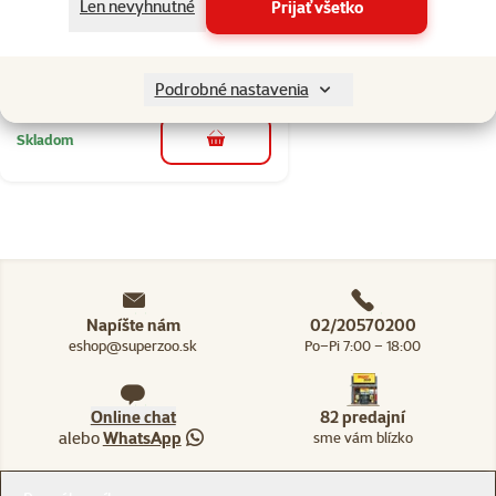
Len nevyhnutné
Prijať všetko
Cena
6,99 €
💥 Výpredaj
Podrobné nastavenia
Skladom
do košíka
Napíšte nám
02/20570200
eshop@superzoo.sk
Po–Pi 7:00 – 18:00
Online chat
82 predajní
alebo
WhatsApp
sme vám blízko
Menu v pätičke