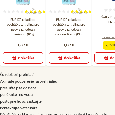
2×
3×
Hodnotenie 100%, počet hodnotení: 2
Hodnotenie 100%, počet hod
hodnotenie
hodnotenie
Šatka Do
PUP ICE chladiaca
PUP ICE chladiaca
chlad
pochúťka zmrzlina pre
pochúťka zmrzlina pre
psov s jahodou a
psov s jahodou a
banánom 90 g
čučoriedkami 90 g
Bežná ce
1,89 €
1,89 €
2,39 
famil
do košíka
do košíka
do
Čo robiť pri prehriatí
Ak máte podozrenie na prehriatie:
presuňte psa do tieňa
ponúknite mu vodu
postupne ho ochladzujte
kontaktujte veterinára
Dôležité je ochladzovať psa postupne a nepoužívať ľadovú vodu.