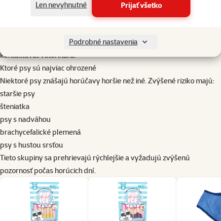
hľadanie tieňa
Len nevyhnutné
Prijať všetko
nepokoj alebo slabosť
Pri zhoršení sa môže objaviť zvracanie, kolaps alebo kŕče. V takom
Podrobné nastavenia
prípade ide o život ohrozujúci stav a je potrebné okamžite
kontaktovať veterinára.
Ktoré psy sú najviac ohrozené
Niektoré psy znášajú horúčavy horšie než iné. Zvýšené riziko majú:
staršie psy
šteniatka
psy s nadváhou
brachycefalické plemená
psy s hustou srsťou
Tieto skupiny sa prehrievajú rýchlejšie a vyžadujú zvýšenú
pozornosť počas horúcich dní.