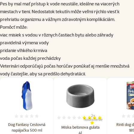
Pes by mal mať prístup k vode neustále, ideálne na viacerých
miestach v tieni. Nedostatok tekutín môže veľmi rýchlo viesť k
prehriatiu organizmu a vážnym zdravotným komplikáciám.
Pomôcť môže:
viac misiek s vodou v rôznych častiach bytu alebo záhrady
pravidelná výmena vody
pridanie vlhkého krmiva
voda počas každej prechádzky
Veterinári odporúčajú počas horúčav ponúkať aj menšie množstvá
vody častejšie, aby sa predišlo dehydratácii.
2×
Hodnotenie 0%
Hodnotenie 80%, počet hodn
hodnotenie
Dog Fantasy Cestovná
Rinti dog 
Miska betonova gulata
napájačka 500 ml
18
4l