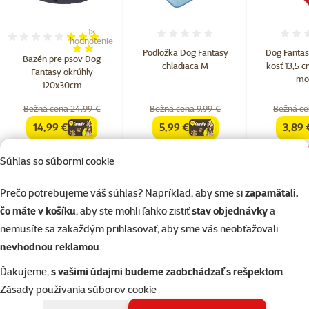
1×
Hodnotenie 0%
Hodnotenie 60%, počet hodnotení: 1
hodnotenie
Podložka Dog Fantasy
Dog Fantas
Bazén pre psov Dog
chladiaca M
kosť 13,5 
Fantasy okrúhly
mo
120x30cm
Bežná cena 24,99 €
Bežná cena 9,99 €
Bežná ce
14,99 €
5,99 €
3,89 
family
cena
family
cena
famil
Súhlas so súbormi cookie
detail
do košíka
do
Prečo potrebujeme váš súhlas? Napríklad, aby sme si
zapamätali,
Príznaky prehriatia psa
čo máte v košíku
, aby ste mohli ľahko zistiť
stav objednávky
a
Je dôležité vedieť rozpoznať prvé príznaky prehriatia. Medzi typické
nemusíte sa zakaždým prihlasovať, aby sme vás neobťažovali
signály patria:
nevhodnou reklamou
.
silné dýchanie
Ďakujeme,
s vašimi údajmi budeme zaobchádzať s rešpektom
.
nadmerné slinenie
Zásady používania súborov cookie
letargia