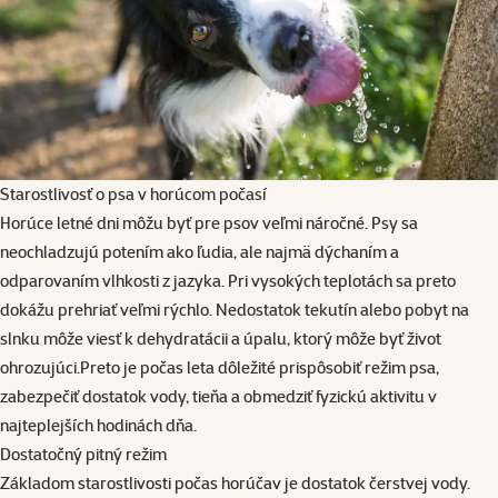
Starostlivosť o psa v horúcom počasí
Horúce letné dni môžu byť pre psov veľmi náročné. Psy sa
neochladzujú potením ako ľudia, ale najmä dýchaním a
odparovaním vlhkosti z jazyka. Pri vysokých teplotách sa preto
dokážu prehriať veľmi rýchlo. Nedostatok tekutín alebo pobyt na
slnku môže viesť k dehydratácii a úpalu, ktorý môže byť život
ohrozujúci.Preto je počas leta dôležité prispôsobiť režim psa,
zabezpečiť dostatok vody, tieňa a obmedziť fyzickú aktivitu v
najteplejších hodinách dňa.
Dostatočný pitný režim
Základom starostlivosti počas horúčav je dostatok čerstvej vody.