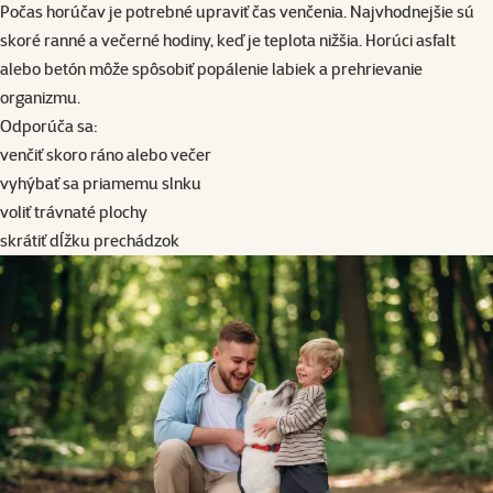
Počas horúčav je potrebné upraviť čas venčenia. Najvhodnejšie sú
skoré ranné a večerné hodiny, keď je teplota nižšia. Horúci asfalt
alebo betón môže spôsobiť popálenie labiek a prehrievanie
organizmu.
Odporúča sa:
venčiť skoro ráno alebo večer
vyhýbať sa priamemu slnku
voliť trávnaté plochy
skrátiť dĺžku prechádzok