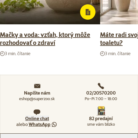
Mačky a voda: vzťah, ktorý môže
Máte radi svoj
rozhodovať o zdraví
toaletu?
3 min. čítanie
3 min. čítanie
Napíšte nám
02/20570200
eshop@superzoo.sk
Po–Pi 7:00 – 18:00
Online chat
82 predajní
alebo
WhatsApp
sme vám blízko
Menu v pätičke