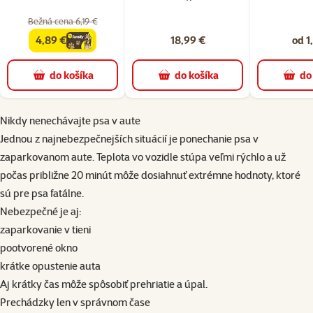
Bežná cena 6,19 €
4,89 €
18,99 €
od 1
family
cena
do košíka
do košíka
do
Nikdy nenechávajte psa v aute
Jednou z najnebezpečnejších situácií je ponechanie psa v
zaparkovanom aute. Teplota vo vozidle stúpa veľmi rýchlo a už
počas približne 20 minút môže dosiahnuť extrémne hodnoty, ktoré
sú pre psa fatálne.
Nebezpečné je aj:
zaparkovanie v tieni
pootvorené okno
krátke opustenie auta
Aj krátky čas môže spôsobiť prehriatie a úpal.
Prechádzky len v správnom čase