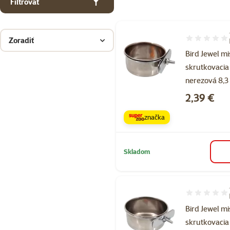
Filtrovať
Zoradiť
Hodnotenie 2
Bird Jewel m
skrutkovacia
nerezová 8,3 
Cena
2,39 €
značka
Skladom
Hodnotenie 4
Bird Jewel m
skrutkovacia