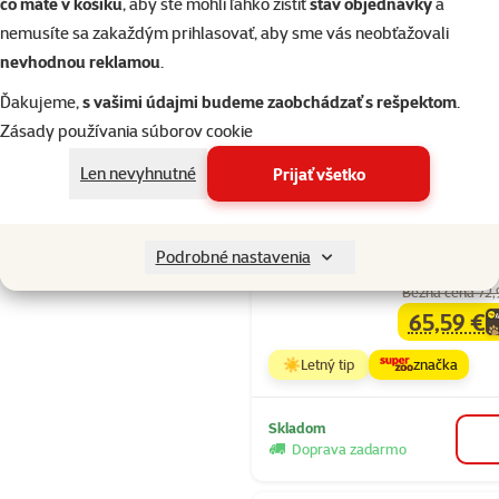
čo máte v košíku
, aby ste mohli ľahko zistiť
stav objednávky
a
nemusíte sa zakaždým prihlasovať, aby sme vás neobťažovali
nevhodnou reklamou
.
Skladom
do k
Ďakujeme,
s vašimi údajmi budeme zaobchádzať s rešpektom
.
Zásady používania súborov cookie
Hodnotenie 1
Len nevyhnutné
Prijať všetko
Bird Jewel kl
Rozela chróm
37 x 85,5 cm
Podrobné nastavenia
Bežná cena 72,
65,59 €
family
ce
☀️Letný tip
značka
Skladom
Doprava zadarmo