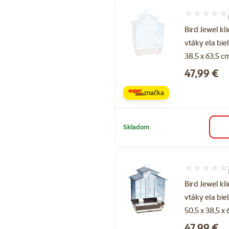
Hodnotenie 8
Bird Jewel kl
vtáky ela bie
38,5 x 63,5 c
Cena
47,99 €
značka
Skladom
Hodnotenie 9
Bird Jewel kl
vtáky ela bie
50,5 x 38,5 x
Cena
47,99 €