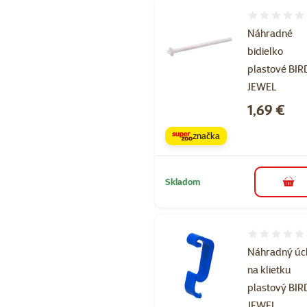
Hodnotenie 
Náhradné
bidielko
plastové BIR
JEWEL
Cena
1,69 €
značka
Skladom
do k
Hodnotenie 
Náhradný úc
na klietku
plastový BIR
JEWEL