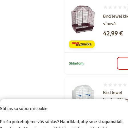
Hodnotenie 1
Bird Jewel kl
vínová
Cena
42,99 €
značka
Skladom
Hodnotenie 
Bird Jewel
klietka K9 bi
+ modrá
Súhlas so súbormi cookie
Cena
42,49 €
Prečo potrebujeme váš súhlas? Napríklad, aby sme si
zapamätali,
značka