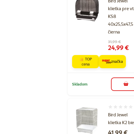
Bird Jewel
klietka pre v
KS8
40x25,5x47,5
čierna
Pôvodná cena
31,99 €
Cena
24,99 €
👍 TOP
značka
cena
Skladom
do k
Hodnotenie 
Bird Jewel
klietka K2 bi
Cena
41,99 €