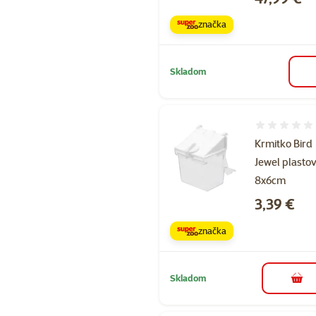
značka
Skladom
Hodnotenie 
Krmitko Bird
Jewel plasto
8x6cm
Cena
3,39 €
značka
Skladom
do k