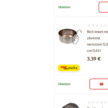
Skladom
Hodnotenie 
Bird Jewel m
závesná
nerezová 12,
cm 0,63 l
Cena
3,39 €
značka
Skladom
do k
Hodnotenie 