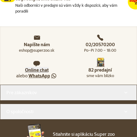
Naši odborníci v predajni sú vám vždy k dispozícii, aby vám
poradili
Napíšte nám
02/20570200
eshop@superzoo.sk
Po–Pi 7:00 – 18:00
Online chat
82 predajní
alebo
WhatsApp
sme vám blízko
Menu v pätičke
Pre zákazníkov
O spoločnosti
Stiahnite si aplikáciu Super zoo