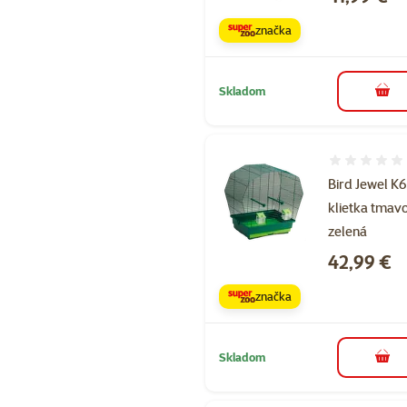
značka
Skladom
do k
Hodnotenie 
Bird Jewel K6
klietka tmav
zelená
Cena
42,99 €
značka
Skladom
do k