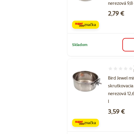
nerezová 9,8 
Cena
2,79 €
značka
Skladom
Hodnotenie 1
Bird Jewel m
skrutkovacia
nerezová 12,
l
Cena
3,59 €
značka