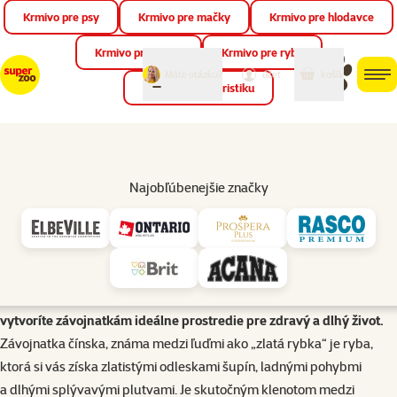
Krmivo pre psy
Krmivo pre mačky
Krmivo pre hlodavce
Zat
📱 Stiahnite si novú aplikáciu Super zoo.
Viac informácií
Krmivo pre vtáky
Krmivo pre ryby
môj
môj
Máte otázku?
košík
účet
men
Krmivo pre teraristiku
Hľad
Akvaristika
Závojnatka čínska (Carassius auratus)
Najobľúbenejšie značky
Závojnatka čínska (Carassius auratus), známa aj ako zlatá rybka,
patrí medzi najobľúbenejšie okrasné ryby. V článku sa dozviete,
aké akvárium je pre ňu vhodné, aké podmienky vody potrebuje, s
akými rybami ju nechovať a ako ju správne kŕmiť. Nechýbajú ani
praktické tipy na výber rastlín, dekorácií a techniky, vďaka ktorým
vytvoríte závojnatkám ideálne prostredie pre zdravý a dlhý život.
Závojnatka čínska, známa medzi ľuďmi ako „zlatá rybka“ je ryba,
ktorá si vás získa zlatistými odleskami šupín, ladnými pohybmi
a dlhými splývavými plutvami. Je skutočným klenotom medzi