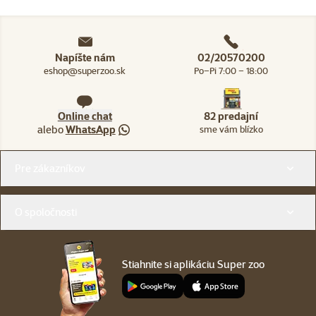
Napíšte nám
02/20570200
eshop@superzoo.sk
Po–Pi 7:00 – 18:00
Online chat
82 predajní
alebo
WhatsApp
sme vám blízko
Menu v pätičke
Pre zákazníkov
O spoločnosti
Stiahnite si aplikáciu Super zoo