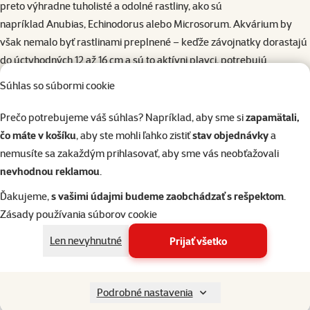
preto výhradne tuholisté a odolné rastliny, ako sú
napríklad Anubias, Echinodorus alebo Microsorum. Akvárium by
však nemalo byť rastlinami preplnené – keďže závojnatky dorastajú
do úctyhodných 12 až 16 cm a sú to aktívni plavci, potrebujú
predovšetkým dostatok voľného priestoru.
Súhlas so súbormi cookie
Aké je vhodné krmivo ?
Závojnatky skutočne nie sú vyberavé a s obrovským apetítom
Prečo potrebujeme váš súhlas? Napríklad, aby sme si
zapamätali,
skonzumujú prakticky čokoľvek. Základom ich jedálnička by však
čo máte v košíku
, aby ste mohli ľahko zistiť
stav objednávky
a
mali byť kvalitné granulz určené špeciálne pre závojnatky. Vhodným
nemusíte sa zakaždým prihlasovať, aby sme vás neobťažovali
granulovaným krmivom sú
nevhodnou reklamou
.
pelety
Tetra Pond Sticks
,
Tetra Pond Variety
alebo
Ďakujeme,
s vašimi údajmi budeme zaobchádzať s rešpektom
.
zmeska
Tetra Pond Multimix
. Tento suchý základ je výborné z času
Zásady používania súborov cookie
na čas spestriť mrazeným krmivom, prípadne obareným lúpaným
hráškom, ktorý im pomáha s trávením.
Len nevyhnutné
Prijať všetko
Hodnotenie 0%
Tetra pond multimix 1L
Podrobné nastavenia
Cena