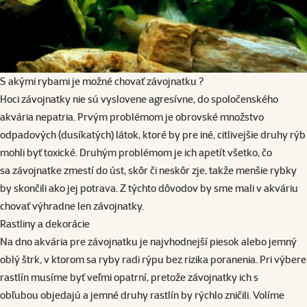
S akými rybami je možné chovať závojnatku ?
Hoci závojnatky nie sú vyslovene agresívne, do spoločenského
akvária nepatria. Prvým problémom je obrovské množstvo
odpadových (dusíkatých) látok, ktoré by pre iné, citlivejšie druhy rýb
mohli byť toxické. Druhým problémom je ich apetít všetko, čo
sa závojnatke zmestí do úst, skôr či neskôr zje, takže menšie rybky
by skončili ako jej potrava. Z týchto dôvodov by sme mali v akváriu
chovať výhradne len závojnatky.
Rastliny a dekorácie
Na dno akvária pre závojnatku je najvhodnejší piesok alebo jemný
oblý štrk, v ktorom sa ryby radi rýpu bez rizika poranenia. Pri výbere
rastlín musíme byť veľmi opatrní, pretože závojnatky ich s
obľubou objedajú a jemné druhy rastlín by rýchlo zničili. Volíme