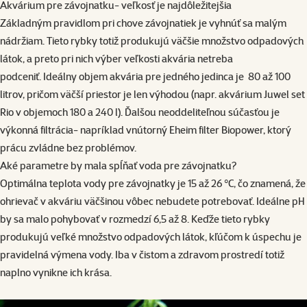
Akvárium pre závojnatku- veľkosť je najdôležitejšia
Základným pravidlom pri chove závojnatiek je vyhnúť sa malým
nádržiam. Tieto rybky totiž produkujú väčšie množstvo odpadových
látok, a preto pri nich výber veľkosti akvária netreba
podceniť. Ideálny objem akvária pre jedného jedinca je 80 až 100
litrov, pričom väčší priestor je len výhodou (napr.
akvárium Juwel set
Rio v objemoch 180 a 240 l
). Ďalšou neoddeliteľnou súčasťou je
výkonná filtrácia- napríklad vnútorný
Eheim filter Biopower
, ktorý
prácu zvládne bez problémov.
Aké parametre by mala spĺňať voda pre závojnatku?
Optimálna teplota vody pre závojnatky je 15 až 26 °C, čo znamená, že
ohrievač v akváriu väčšinou vôbec nebudete potrebovať. Ideálne pH
by sa malo pohybovať v rozmedzí 6,5 až 8. Keďže tieto rybky
produkujú veľké množstvo odpadových látok, kľúčom k úspechu je
pravidelná výmena vody. Iba v čistom a zdravom prostredí totiž
naplno vynikne ich krása.