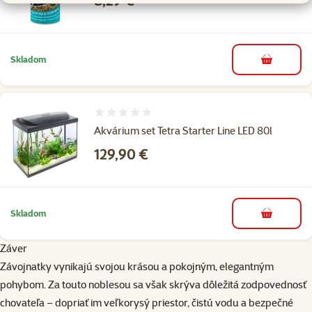
8,29 €
Skladom
do košíka
Hodnotenie 0%
Akvárium set Tetra Starter Line LED 80l
Cena
129,90 €
Skladom
do košíka
Záver
Závojnatky vynikajú svojou krásou a pokojným, elegantným
pohybom. Za touto noblesou sa však skrýva dôležitá zodpovednosť
chovateľa – dopriať im veľkorysý priestor, čistú vodu a bezpečné