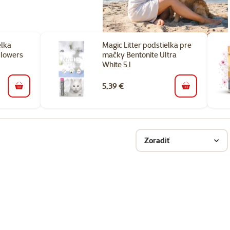
elka
Magic Litter podstielka pre
Flowers
mačky Bentonite Ultra
White 5 l
5,39 €
do košíka
do košíka
Zoradiť