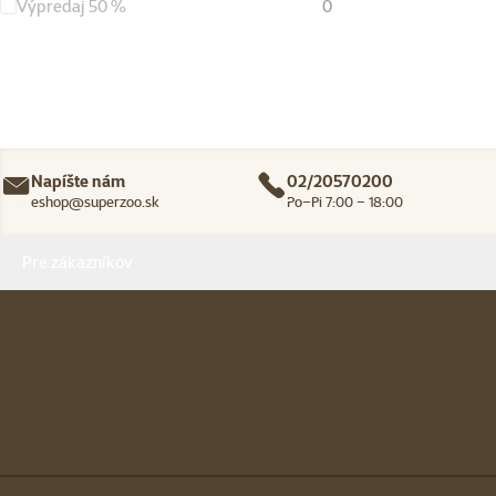
Výpredaj 50 %
0
Napíšte nám
02/20570200
eshop@superzoo.sk
Po–Pi 7:00 – 18:00
Menu v pätičke
Pre zákazníkov