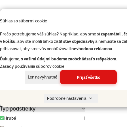
2 €
39 €
Súhlas so súbormi cookie
Hodnotenie
Prečo potrebujeme váš súhlas? Napríklad, aby sme si
zapamätali, č
v košíku
, aby ste mohli ľahko zistiť
stav objednávky
a nemusíte sa z
Hodnotenie 100%
0
prihlasovať, aby sme vás neobťažovali
nevhodnou reklamou
.
Hodnotenie 80%
0
Ďakujeme,
s vašimi údajmi budeme zaobchádzať s rešpektom
.
Zásady používania súborov cookie
Hodnotenie 60%
0
Len nevyhnutné
Prijať všetko
Hodnotenie 40%
0
Hodnotenie 20%
0
Podrobné nastavenia
Typ podstielky
Hrubá
1