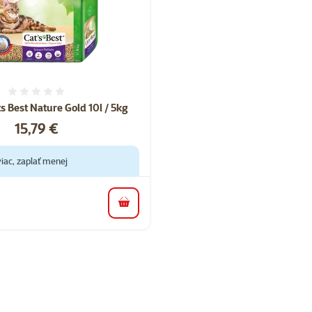
Hodnotenie 0%
ts Best Nature Gold 10l / 5kg
Cena
15,79 €
iac, zaplať menej
do košíka