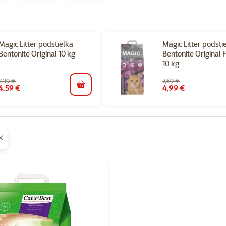
Magic Litter podstielka
Magic Litter podsti
Bentonite Original 10 kg
Bentonite Original 
10 kg
7,39 €
7,69 €
4,59 €
4,99 €
do košíka
gorii Hrudkujúce podstielky pre mačky