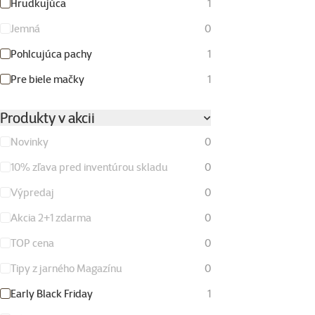
Hrudkujúca
1
Jemná
0
Pohlcujúca pachy
1
Pre biele mačky
1
Produkty v akcii
Novinky
0
10% zľava pred inventúrou skladu
0
Výpredaj
0
Akcia 2+1 zdarma
0
TOP cena
0
Tipy z jarného Magazínu
0
Early Black Friday
1