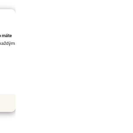
o máte
akaždým