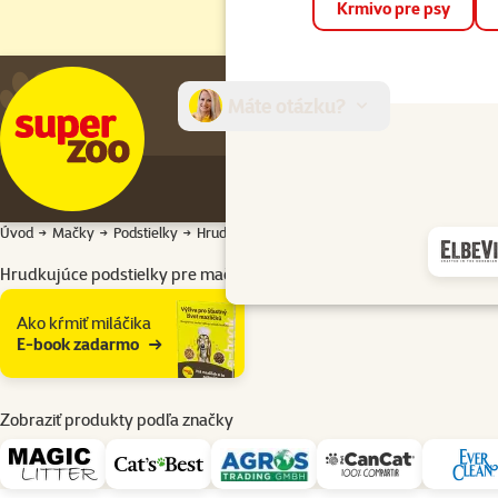
Krmivo pre psy
Máte otázku?
E-sh
Úvod
Mačky
Podstielky
Hrudkujúce
Hrudkujúce podstielky pre mačky 
Hrudkujúce podstielky pre mačky Typ podstielky: Hrubá
Podkategória
Ako kŕmiť miláčika
E-book zadarmo
Zobraziť produkty podľa značky