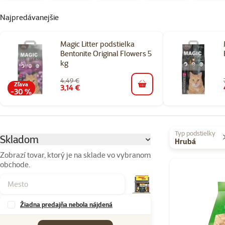
Najpredávanejšie
Magic Litter podstielka
Bentonite Original Flowers 5
kg
4,49 €
Zľava
3,14 €
do košíka
-30 %
Parametrický filter
Vybrané filtre
Typ podstielky
Skladom
Hrubá
Zobrazí tovar, ktorý je na sklade vo vybranom
obchode.
Produkty v kate
Žiadna predajňa nebola nájdená
Značky