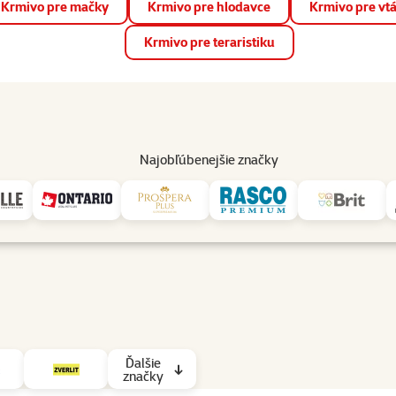
Krmivo pre mačky
Krmivo pre hlodavce
Krmivo pre vt
📱 Stiahnite si novú aplikáciu Super zoo.
Viac informácií
Krmivo pre teraristiku
op
Akcie a zľavy
Predajne
Služby
Poradňa
Pomáh
82
Najobľúbenejšie značky
Typ podstielky: Hrubá
Ďalšie
značky