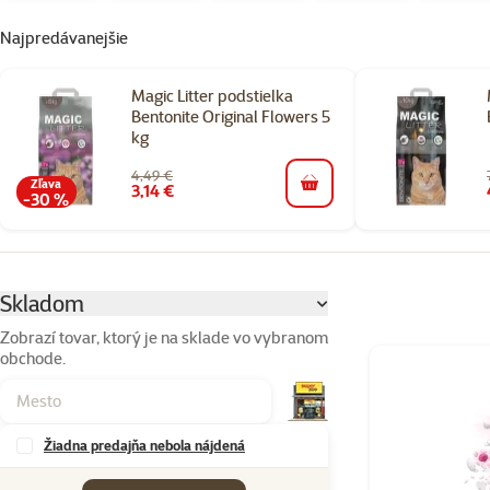
Najpredávanejšie
Magic Litter podstielka
Bentonite Original Flowers 5
kg
4,49 €
Zľava
3,14 €
do košíka
-30 %
Parametrický filter
Vybrané filtre
Skladom
Zobrazí tovar, ktorý je na sklade vo vybranom
obchode.
Produkty v kate
Žiadna predajňa nebola nájdená
Značky