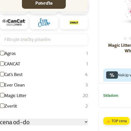
Potvrďte
Filtrujte značky písaním
Magic Litte
Whi
Agros
1
CANCAT
1
Cat´s Best
4
%
Nakúp v
Ever Clean
3
Magic Litter
20
Skladom
Zverlit
2
cena od-do
👍 TOP cena