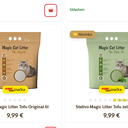
Skladom
do košíka
💛 Novinka
značka
značka
2×
hodno
Hodnotenie 0%
Hodnoten
gic Litter Tofu Original 6l
Stelivo Magic Litter Tofu zel
Cena
Cena
9,99 €
9,99 €