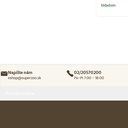
Skladom
Napíšte nám
02/20570200
eshop@superzoo.sk
Po–Pi 7:00 – 18:00
Menu v pätičke
Pre zákazníkov