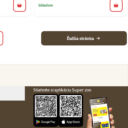
Skladom
do košíka
do koš
Ďalšia stránka
Stiahnite si aplikáciu Super zoo