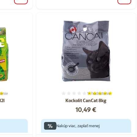
tenie
1×
hodnotenie
ie 80%, počet hodnotení: 9
Hodnotenie 100%, počet h
12l
Kockolit CanCat 8kg
Cena
10,49 €
%
Nakúp viac, zaplať menej