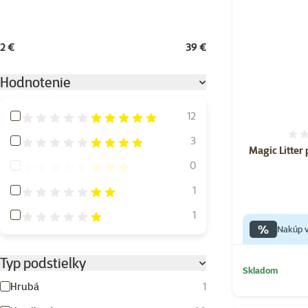
2 €
39 €
Hodnotenie
Hodnotenie 100%
12
Hodnotenie 80%
3
Magic Litter 
Hodnotenie 60%
0
Hodnotenie 40%
1
Hodnotenie 20%
1
%
Nakúp v
Typ podstielky
Skladom
Hrubá
1