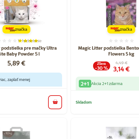
značka
značka
1×
hodnotenie
Hodnotenie 80%, počet hodnotení: 1
Hodnote
r podstielka pre mačky Ultra
Magic Litter podstielka Bento
te Baby Powder 5 l
Flowers 5 kg
Cena
5,89 €
Pôvodná cen
4,49 €
Zľava
Cena
3,14 €
-30 %
iac, zaplať menej
2+1
Akcia 2+1 zdarma
Skladom
do košíka