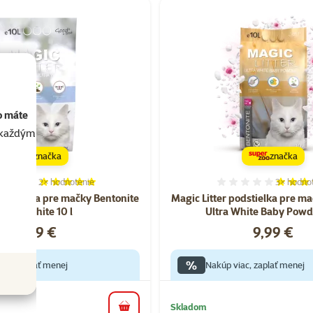
o máte
akaždým
značka
značka
2×
hodnotenie
3×
hodno
Hodnotenie 100%, počet hodnotení: 2
Hodnoten
podstielka pre mačky Bentonite
Magic Litter podstielka pre m
Ultra White 10 l
Ultra White Baby Powde
Cena
Cena
9,39 €
9,99 €
%
iac, zaplať menej
Nakúp viac, zaplať menej
Skladom
do košíka