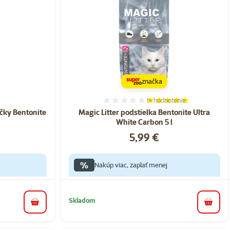
značka
1×
hodnotenie
nie 0%
Hodnotenie 100%, počet h
ačky Bentonite
Magic Litter podstielka Bentonite Ultra
White Carbon 5 l
Cena
5,99 €
%
Nakúp viac, zaplať menej
Skladom
do košíka
do koš