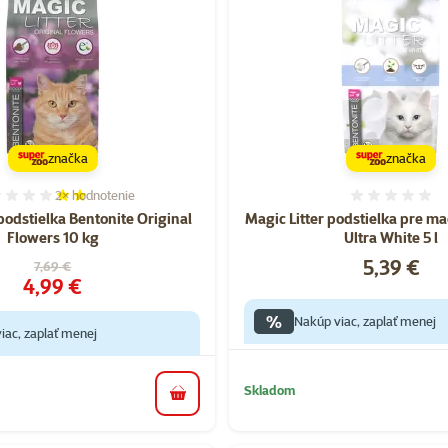
značka
značka
2×
hodnotenie
Hodnotenie 40%, počet hodnotení: 2
Hodnote
podstielka Bentonite Original
Magic Litter podstielka pre m
Flowers 10 kg
Ultra White 5 l
Cena
5,39 €
Pôvodná cena
7,69 €
Cena
4,99 €
%
Nakúp viac, zaplať menej
iac, zaplať menej
Skladom
do košíka