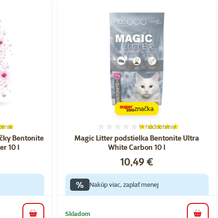
značka
tenie
1×
hodnotenie
ie 100%, počet hodnotení: 3
Hodnotenie 100%, počet h
ačky Bentonite
Magic Litter podstielka Bentonite Ultra
r 10 l
White Carbon 10 l
Cena
10,49 €
%
Nakúp viac, zaplať menej
Skladom
do košíka
do koš