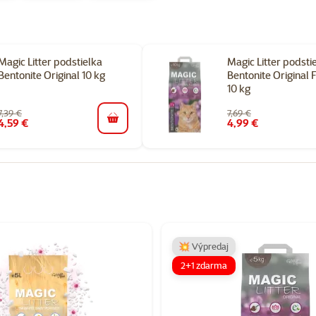
Magic Litter podstielka
Magic Litter podsti
Bentonite Original 10 kg
Bentonite Original 
10 kg
7,39 €
7,69 €
4,59 €
4,99 €
do košíka
gorii Hrudkujúce podstielky pre mačky
💥 Výpredaj
2+1 zdarma