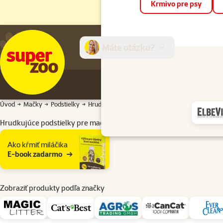
Krmivo pre psy
Máte otázku?
E-sh
Úvod
Mačky
Podstielky
Hrudkujúce
Hrudkujúce podstielky pre mačky
Podkategória
Ako kŕmiť miláčika
E-book zadarmo
Zobraziť produkty podľa značky