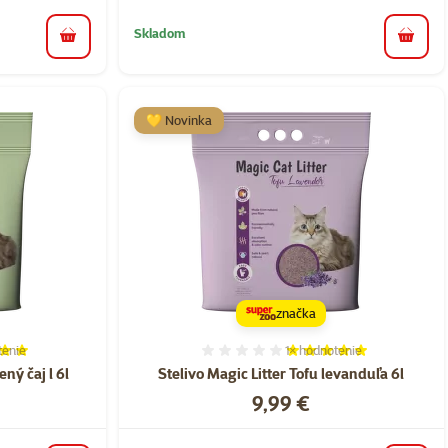
Skladom
do košíka
do koš
💛 Novinka
značka
tenie
1×
hodnotenie
ie 100%, počet hodnotení: 2
Hodnotenie 100%, počet h
ený čaj l 6l
Stelivo Magic Litter Tofu levanduľa 6l
Cena
9,99 €