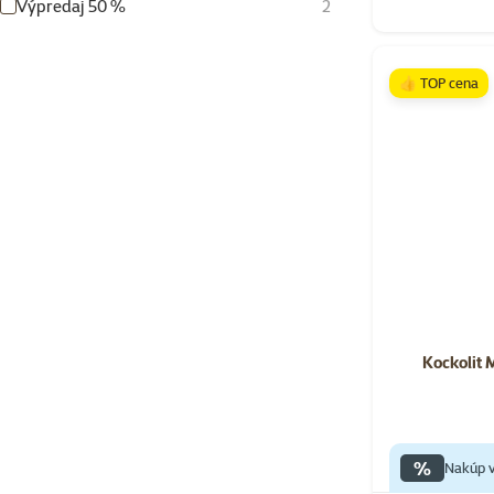
Výpredaj 50 %
2
👍 TOP cena
Kockolit 
%
Nakúp v