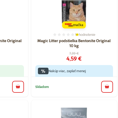
značka
1×
hodnotenie
nie 0%
Hodnotenie 20%, počet ho
nite Original
Magic Litter podstielka Bentonite Original
10 kg
a
Pôvodná cena
7,39 €
Cena
4,59 €
%
Nakúp viac, zaplať menej
Skladom
do košíka
do koš