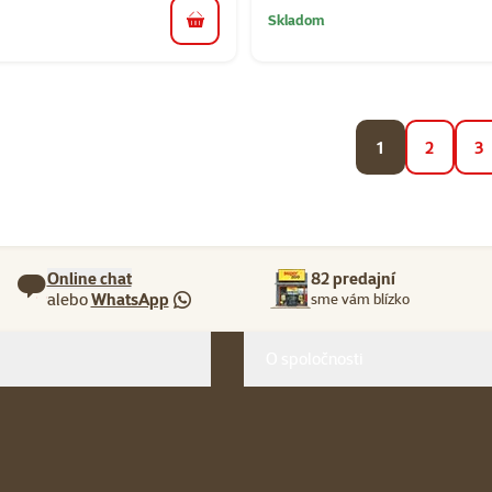
Skladom
do košíka
1
2
3
Online chat
82 predajní
alebo
WhatsApp
sme vám blízko
O spoločnosti