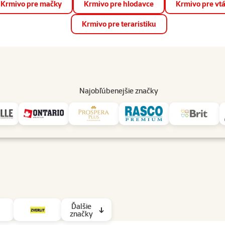
Krmivo pre mačky
Krmivo pre hlodavce
Krmivo pre vt
📱 Stiahnite si novú aplikáciu Super zoo.
Viac informácií
Krmivo pre teraristiku
op
Akcie a zľavy
Predajne
Služby
Poradňa
Pomáh
82
Najobľúbenejšie značky
Ďalšie
značky