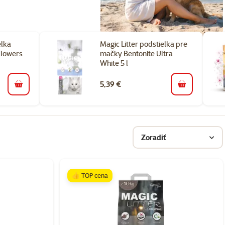
elka
Magic Litter podstielka pre
Flowers
mačky Bentonite Ultra
White 5 l
5,39 €
do košíka
do košíka
Zoradiť
👍 TOP cena