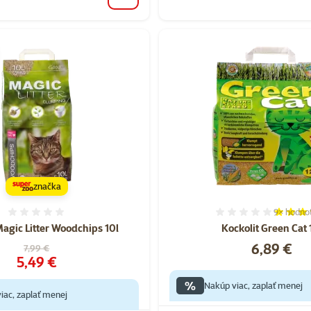
značka
9×
hodno
Hodnotenie 0%
Hodnoten
Magic Litter Woodchips 10l
Kockolit Green Cat 
Cena
6,89 €
Pôvodná cena
7,99 €
Cena
5,49 €
%
Nakúp viac, zaplať menej
iac, zaplať menej