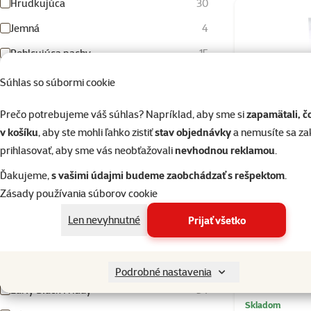
Hrudkujúca
30
Jemná
4
Pohlcujúca pachy
15
Pre biele mačky
1
Súhlas so súbormi cookie
Produkty v akcii
Prečo potrebujeme váš súhlas? Napríklad, aby sme si
zapamätali, č
v košíku
, aby ste mohli ľahko zistiť
stav objednávky
a nemusíte sa z
Novinky
3
prihlasovať, aby sme vás neobťažovali
nevhodnou reklamou
.
10% zľava pred inventúrou skladu
5
Ďakujeme,
s vašimi údajmi budeme zaobchádzať s rešpektom
.
Výpredaj
2
Zásady používania súborov cookie
Magic Litter 
Akcia 2+1 zdarma
2
Len nevyhnutné
Prijať všetko
TOP cena
3
%
Nakúp v
Tipy z jarného Magazínu
6
Podrobné nastavenia
Early Black Friday
34
Skladom