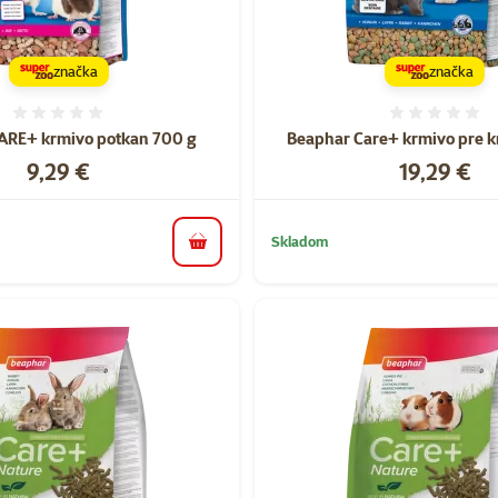
značka
značka
Hodnotenie 0%
Hodnote
ARE+ krmivo potkan 700 g
Beaphar Care+ krmivo pre kr
Cena
Cena
9,29 €
19,29 €
Skladom
do košíka