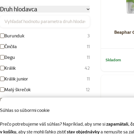
Druh hlodavca
Vyhľadať hodnotu parametra druh hlodavca
Beaphar С
Burunduk
3
Činčila
11
Degu
11
Skladom
Králik
42
Králik junior
11
Malý škrečok
12
Morča
29
Súhlas so súbormi cookie
Morča junior
7
Myš
11
Prečo potrebujeme váš súhlas? Napríklad, aby sme si
zapamätali, č
v košíku
, aby ste mohli ľahko zistiť
stav objednávky
a nemusíte sa z
Pieskomil
8