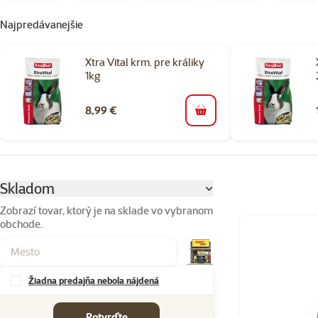
Najpredávanejšie
Xtra Vital krm. pre králiky
1kg
8,99 €
do košíka
Parametrický filter
Vybrané filtre
Skladom
Zobrazí tovar, ktorý je na sklade vo vybranom
obchode.
Produkty v kateg
Žiadna predajňa nebola nájdená
Značky
Potvrďte