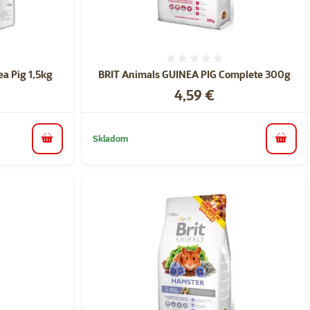
nie 0%
Hodnotenie 0%
a Pig 1,5kg
BRIT Animals GUINEA PIG Complete 300g
Cena
4,59 €
Skladom
do košíka
do koš