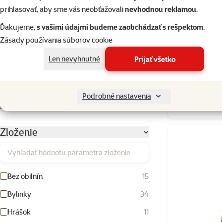
prihlasovať, aby sme vás neobťažovali
nevhodnou reklamou
.
Potkan
16
Ďakujeme,
s vašimi údajmi budeme zaobchádzať s rešpektom
.
Skinny morča
15
Zásady používania súborov cookie
BRIT Animals
Škrečok
18
Len nevyhnutné
Prijať všetko
Tarbík
6
Fretka
2
Podrobné nastavenia
Skladom
Rozbaliť všetky
Zloženie
Vyhľadať hodnotu parametra zloženie
Bez obilnín
15
Bylinky
34
Hrášok
11