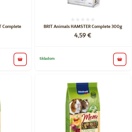
nie 0%
Hodnotenie 0%
T Complete
BRIT Animals HAMSTER Complete 300g
Cena
4,59 €
Skladom
do koš
do košíka