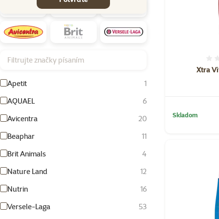
Filtrujte značky písaním
Xtra Vi
Apetit
1
AQUAEL
6
Skladom
Avicentra
20
Beaphar
11
Brit Animals
4
Nature Land
12
Nutrin
16
Versele-Laga
53