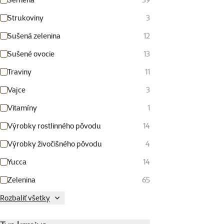
Strukoviny
3
Sušená zelenina
12
Sušené ovocie
13
Traviny
11
Vajce
3
Vitamíny
1
Výrobky rostlinného pôvodu
14
Výrobky živočišného pôvodu
4
Yucca
14
Zelenina
65
Rozbaliť všetky