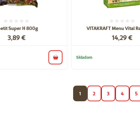
Hodnotenie 0%
Hodnote
etit Super H 800g
VITAKRAFT Menu Vital Ra
Cena
Cena
3,89 €
14,29 €
Skladom
do košíka
1
2
3
4
5