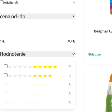
Vitakraft
4
cena od-do
Beaphar C
1 €
70 €
Hodnotenie
Skladom
Hodnotenie 100%
19
Hodnotenie 80%
3
Hodnotenie 60%
0
Hodnotenie 40%
0
Hodnotenie 20%
0