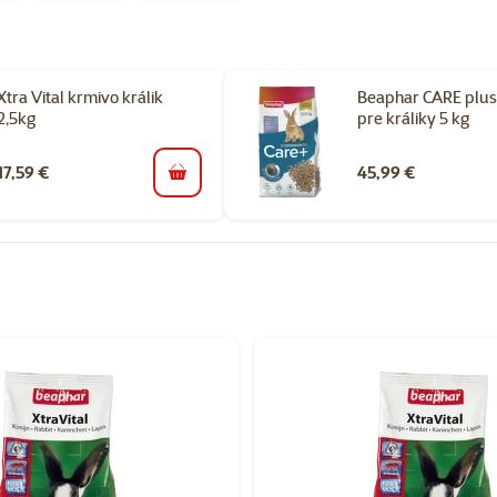
Xtra Vital krmivo králik
Beaphar CARE plus
2,5kg
pre králiky 5 kg
17,59 €
45,99 €
do košíka
orii Krmivo pre hlodavce a králiky