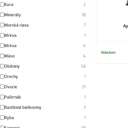
Kura
2
Minerály
18
Morská riasa
7
Ap
Mrkva
1
Mrkva
4
Skladom
Mäso
4
Obilniny
56
Orechy
1
Ovocie
21
Paštrnák
1
Rastlinné bielkoviny
3
Ryba
1
Semená
39