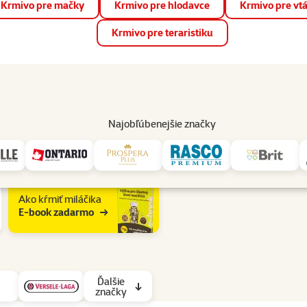
Krmivo pre mačky
Krmivo pre hlodavce
Krmivo pre vt
📱 Stiahnite si novú aplikáciu Super zoo.
Viac informácií
Krmivo pre teraristiku
op
Akcie a zľavy
Predajne
Služby
Poradňa
Pomáh
82
Najobľúbenejšie značky
Ako kŕmiť miláčika
E-book zadarmo
Ďalšie
značky