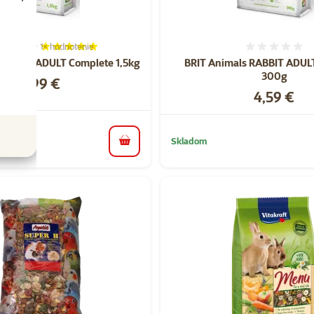
1×
hodnotenie
Hodnotenie 100%, počet hodnotení: 1
Hodnote
 RABBIT ADULT Complete 1,5kg
BRIT Animals RABBIT ADUL
300g
Cena
15,99 €
Cena
4,59 €
Skladom
do košíka