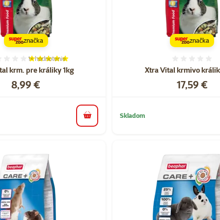
značka
značka
1×
hodnotenie
Hodnotenie 100%, počet hodnotení: 1
Hodnote
tal krm. pre králiky 1kg
Xtra Vital krmivo králi
Cena
Cena
8,99 €
17,59 €
Skladom
do košíka