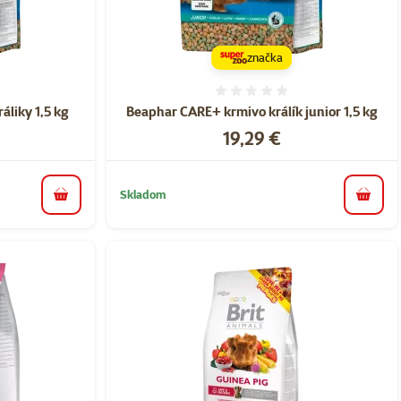
značka
nie 0%
Hodnotenie 0%
áliky 1,5 kg
Beaphar CARE+ krmivo králík junior 1,5 kg
Cena
19,29 €
Skladom
do košíka
do koš