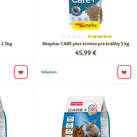
značka
1×
hodnotenie
nie 0%
Hodnotenie 100%, počet h
k 2,5kg
Beaphar CARE plus krmivo pre králiky 5 kg
Cena
45,99 €
Skladom
do košíka
do koš