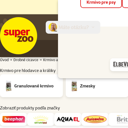
Krmivo pre psy
Máte otázku?
E-sh
Úvod
Drobné cicavce
Krmivo a doplnky stravy
Plnohodnotné krmivo
Krmivo pre hlodavce a králiky
Podkategória
Granulované krmivo
Zmesky
Zobraziť produkty podľa značky