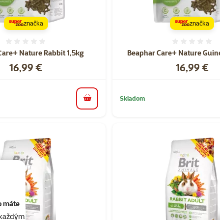
značka
značka
Hodnotenie 0%
Hodnote
are+ Nature Rabbit 1,5kg
Beaphar Care+ Nature Guine
Cena
Cena
16,99 €
16,99 €
Skladom
do košíka
o máte
akaždým