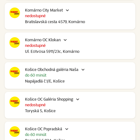
Komárno City Market
nedostupné
Bratislavská cesta 4579, Komárno
Komárno OC Klokan
nedostupné
Ul. Eötvösa 5911/23c, Komárno
Košice Obchodná galéria Naša
do 60 minút
Napájadlá č.1/E, Košice
Košice OC Galéria Shopping
nedostupné
Toryská 5, Košice
Košice OC Popradská
do 60 minút