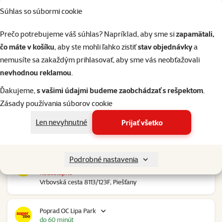
Súhlas so súbormi cookie
Nové Mesto nad Váhom RGB Javorina
nedostupné
Prečo potrebujeme váš súhlas? Napríklad, aby sme si
zapamätali,
Trenčianska 2740/70, Nové Mesto nad Váhom
čo máte v košíku
, aby ste mohli ľahko zistiť
stav objednávky
a
nemusíte sa zakaždým prihlasovať, aby sme vás neobťažovali
Nové Zámky Stop Shop
nevhodnou reklamou
.
do 60 minút
Nitrianska cesta 109, Nové Zámky
Ďakujeme,
s vašimi údajmi budeme zaobchádzať s rešpektom
.
Zásady používania súborov cookie
Pezinok Bozin Shopping
Len nevyhnutné
Prijať všetko
do 60 minút
Šenkvická cesta 4798, Pezinok
Podrobné nastavenia
Piešťany OC Klokan
nedostupné
Vrbovská cesta 8113/123F, Piešťany
Poprad OC Lipa Park
do 60 minút