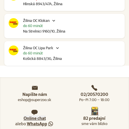
Hlinská 8943/47A, Žilina
Žilina OC Klokan
do 60 minút
Na Strelnici 9160/10, Žilina
Žilina OC Lipa Park
do 60 minút
Košická 8843/3G, Žilina
Napíšte nám
02/20570200
eshop@superzoo.sk
Po–Pi 7:00 – 18:00
Online chat
82 predajní
alebo
WhatsApp
sme vám blízko