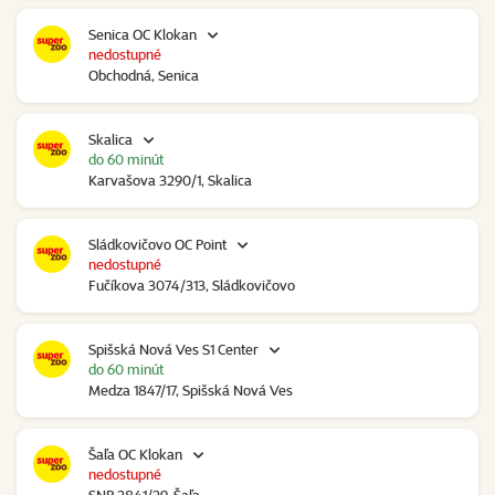
Senica OC Klokan
nedostupné
Obchodná, Senica
Skalica
do 60 minút
Karvašova 3290/1, Skalica
Sládkovičovo OC Point
nedostupné
Fučíkova 3074/313, Sládkovičovo
Spišská Nová Ves S1 Center
do 60 minút
Medza 1847/17, Spišská Nová Ves
Šaľa OC Klokan
nedostupné