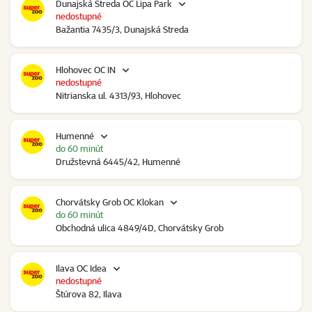
Dunajská Streda OC Lipa Park
nedostupné
Bažantia 7435/3, Dunajská Streda
Hlohovec OC IN
nedostupné
Nitrianska ul. 4313/93, Hlohovec
Humenné
do 60 minút
Družstevná 6445/42, Humenné
Chorvátsky Grob OC Klokan
do 60 minút
Obchodná ulica 4849/4D, Chorvátsky Grob
Ilava OC Idea
nedostupné
Štúrova 82, Ilava