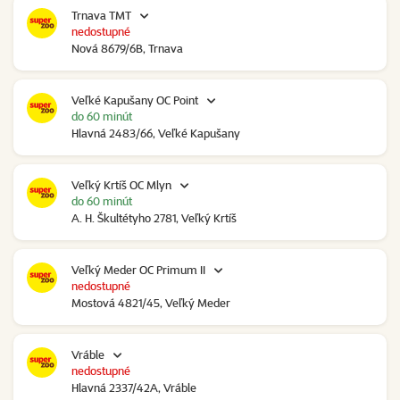
Trnava TMT
nedostupné
Nová 8679/6B, Trnava
Veľké Kapušany OC Point
do 60 minút
Hlavná 2483/66, Veľké Kapušany
Veľký Krtíš OC Mlyn
do 60 minút
A. H. Škultétyho 2781, Veľký Krtíš
Veľký Meder OC Primum II
nedostupné
Mostová 4821/45, Veľký Meder
Vráble
nedostupné
Hlavná 2337/42A, Vráble