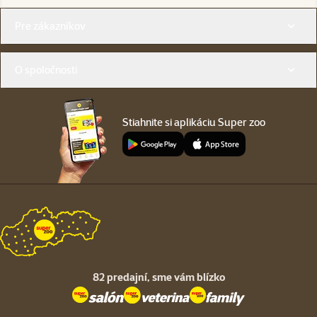
Menu v pätičke
Pre zákazníkov
O spoločnosti
Stiahnite si aplikáciu Super zoo
82 predajní,
sme vám blízko