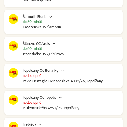
SNP 2841/29, Šaľa
Šamorín Storia
do 60 minút
Kasárenská 16, Šamorín
Štúrovo OC Ardis
do 60 minút
Jesenského 3559, Štúrovo
Topolčany OC Benátky
nedostupné
Pavla Országha Hviezdoslava 4998/2A, Topoľčany
Topoľčany OC Topolis
nedostupné
P. Jilemnického 4892/93, Topoľčany
Trebišov