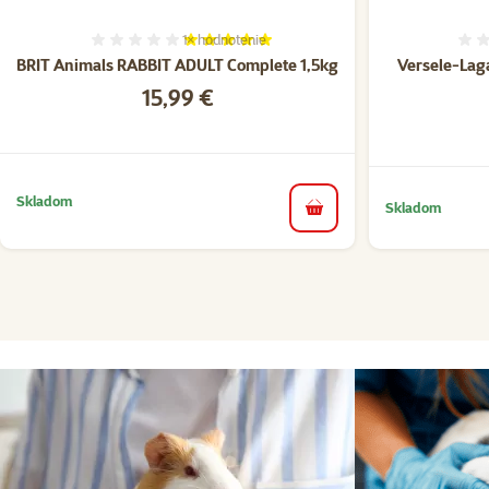
1×
hodnotenie
Hodnotenie 100%, počet hodnotení: 1
BRIT Animals RABBIT ADULT Complete 1,5kg
Versele-Lag
Cena
15,99 €
Skladom
Skladom
do košíka