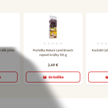
tenie 0%
Hodnotenie 0%
álík junior
Pochúťka Nature Land Brunch
Kockolit Cat
repové krúžky 105 g
2,49 €
a
do košíka