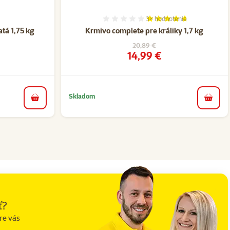
3×
hodnotenie
nie 0%
Hodnotenie 93%, počet ho
tá 1,75 kg
Krmivo complete pre králiky 1,7 kg
a
Pôvodná cena
20,89 €
Cena
14,99 €
Skladom
do košíka
do koš
ť?
re vás