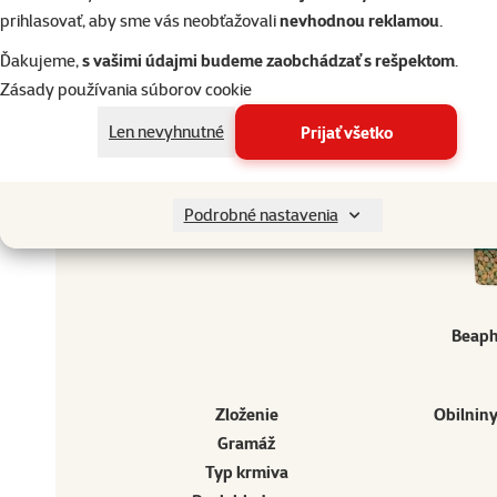
prihlasovať, aby sme vás neobťažovali
nevhodnou reklamou
.
EAN
8711231184071
Ďakujeme,
s vašimi údajmi budeme zaobchádzať s rešpektom
.
Doprajte vášmu miláčikovi to najlepšie
Zásady používania súborov cookie
Len nevyhnutné
Prijať všetko
Vyberte si kvalitu od Super zoo
Produkt
Doprajte vášmu miláčikovi to najlepšie
Podrobné nastavenia
Vyberte si kvalitu od Super zoo
Beaph
Zloženie
Obilniny
Gramáž
Typ krmiva