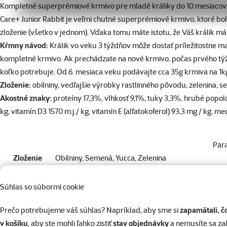
superzoo.product.detail.content
Kompletné superprémiové krmivo pre mladé králiky do 10 mesiacov
Care+ Junior Rabbit je veľmi chutné superprémiové krmivo, ktoré bo
zloženie (všetko v jednom). Vďaka tomu máte istotu, že Váš králik má
Kŕmny návod:
Králik vo veku 3 týždňov môže dostať príležitostne 
kompletné krmivo. Ak prechádzate na nové krmivo, počas prvého týž
koľko potrebuje. Od 6. mesiaca veku podávajte cca 35g krmiva na 1k
Zloženie:
obilniny, vedľajšie výrobky rastlinného pôvodu, zelenina, se
Akostné znaky:
proteíny 17,3%, vlhkosť 9,1%, tuky 3,3%, hrubé popolo
kg, vitamín D3 1570 m.j./ kg, vitamín E (alfatokoferol) 93,3 mg / kg, me
Par
Zloženie
Obilniny, Semená, Yucca, Zelenina
Gramáž
1,5 kg
Typ krmiva
Granuly
Súhlas so súbormi cookie
Druh hlodavca
Králik junior
Prečo potrebujeme váš súhlas? Napríklad, aby sme si
zapamätali, č
Značka
Beaphar
v košíku
, aby ste mohli ľahko zistiť
stav objednávky
a nemusíte sa z
Katalógové číslo
245-18407