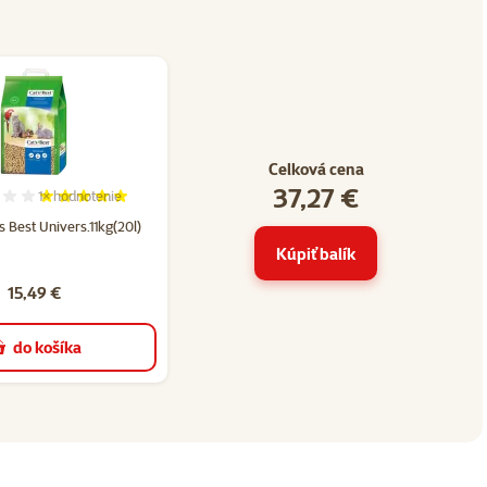
Celková cena
37,27 €
1×
hodnotenie
Hodnotenie 100%, počet hodnotení: 1
s Best Univers.11kg(20l)
Kúpiť balík
15,49 €
do košíka