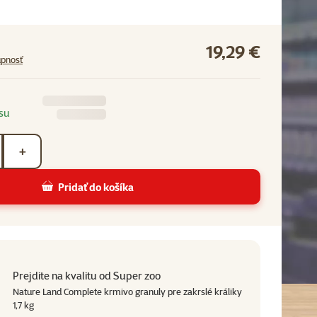
19,29 €
upnosť
su
+
Pridať do košíka
Prejdite na kvalitu od Super zoo
Nature Land Complete krmivo granuly pre zakrslé králiky
1,7 kg