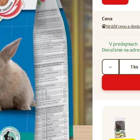
Cena
Strážiť cenu a dost
V predajniach
Doručenie na adre
Počet kusov *
ks
−