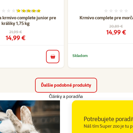
5×
hodnotenie
Hodnotenie 100%, počet hodnotení: 5
Hodnote
a krmivo complete junior pre
Krmivo complete pre morča
králiky 1,75 kg
Pôvodná cen
20,89 €
Cena
14,99 €
Pôvodná cena
21,99 €
Cena
14,99 €
Skladom
do košíka
Ďalšie podobné produkty
Články a poradňa
Potrebujete poradi
Náš tím Super zoo je tu p