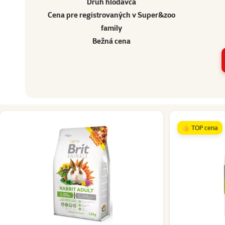
Druh hlodavca
Cena pre registrovaných v
Super&zoo
family
Bežná cena
Ostatné
👍 TOP cena