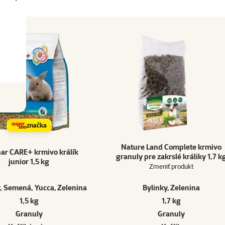
značka
Nature Land Complete krmivo
ar CARE+ krmivo králík
granuly pre zakrslé králiky 1,7 k
junior 1,5 kg
Zmeniť produkt
, Semená, Yucca, Zelenina
Bylinky, Zelenina
1,5 kg
1,7 kg
Granuly
Granuly