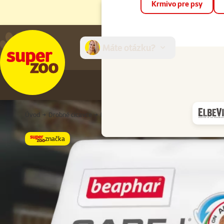
Krmivo pre psy
Máte otázku?
E-sh
Úvod
Drobné cicavce
Krmivo a doplnky stravy
Plnohodnotné k
značka