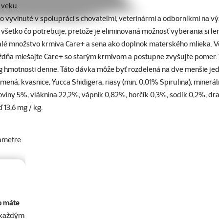
 veku.
lo vyvinuté v spolupráci s chovateľmi, veterinármi a odborníkmi na 
 všetko čo potrebuje, pretože je eliminovaná možnosť vyberania si len
malé množstvo krmiva Care+ a sena ako doplnok materského mlieka. V
dňa miešajte Care+ so starým krmivom a postupne zvyšujte pomer. V
g hmotnosti denne. Táto dávka môže byť rozdelená na dve menšie jedl
mená, kvasnice, Yucca Shidigera, riasy (min. 0,01% Spirulina), minerál
viny 5%, vláknina 22,2%, vápnik 0,82%, horčík 0,3%, sodík 0,2%, drasl
ď 13,6 mg / kg.
ametre
o máte
akaždým