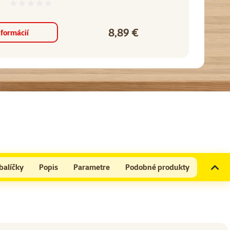
Hodnotenie 0%
8,89 €
Cena
nformácií
balíčky
Popis
Parametre
Podobné produkty