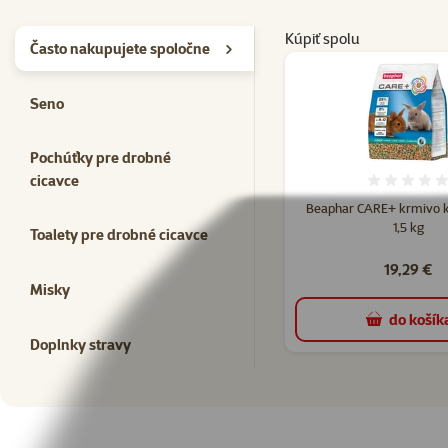
Kúpiť spolu
Často nakupujete spoločne
Seno
Pochúťky pre drobné
cicavce
Hodno
Beaphar CARE+ krmivo kr
1,5 kg
Toalety pre drobné cicavce
19,29 €
Misky
do košík
Doplnky stravy