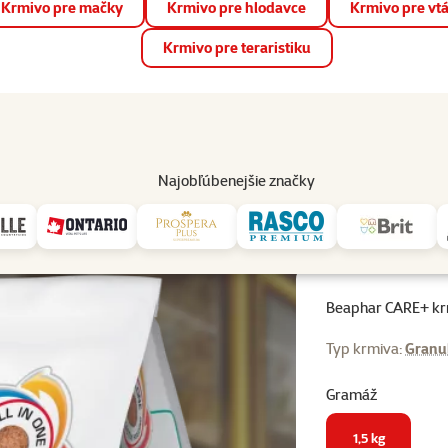
Krmivo pre mačky
Krmivo pre hlodavce
Krmivo pre vt
📱 Stiahnite si novú aplikáciu Super zoo.
Viac informácií
Krmivo pre teraristiku
op
Akcie a zľavy
Predajne
Služby
Poradňa
Pomáh
82
Najobľúbenejšie značky
rmivo
Granulované krmivo
Beaphar CARE+ krmivo králík junior 1,5 kg
Beaphar CARE+ krmi
Typ krmiva:
Granu
Gramáž
1,5 kg