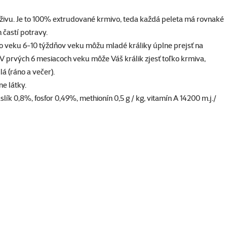
výživu. Je to 100% extrudované krmivo, teda každá peleta má rovnaké
 častí potravy.
o veku 6-10 týždňov veku môžu mladé králiky úplne prejsť na
 prvých 6 mesiacoch veku môže Váš králik zjesť toľko krmiva,
á (ráno a večer).
ne látky.
ík 0,8%, fosfor 0,49%, methionín 0,5 g / kg, vitamín A 14200 m.j./