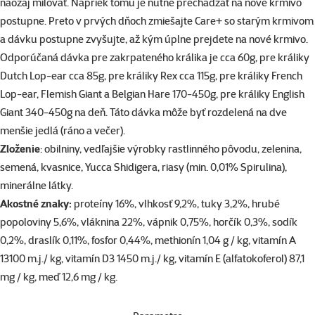
naozaj milovať. Napriek tomu je nutné prechádzať na nové krmivo
postupne. Preto v prvých dňoch zmiešajte Care+ so starým krmivom
a dávku postupne zvyšujte, až kým úplne prejdete na nové krmivo.
Odporúčaná dávka pre zakrpateného králika je cca 60g, pre králiky
Dutch Lop-ear cca 85g, pre králiky Rex cca 115g, pre králiky French
Lop-ear, Flemish Giant a Belgian Hare 170-450g, pre králiky English
Giant 340-450g na deň. Táto dávka môže byť rozdelená na dve
menšie jedlá (ráno a večer).
Zloženie
: obilniny, vedľajšie výrobky rastlinného pôvodu, zelenina,
semená, kvasnice, Yucca Shidigera, riasy (min. 0,01% Spirulina),
minerálne látky.
Akostné znaky:
proteíny 16%, vlhkosť 9,2%, tuky 3,2%, hrubé
popoloviny 5,6%, vláknina 22%, vápnik 0,75%, horčík 0,3%, sodík
0,2%, draslík 0,11%, fosfor 0,44%, methionín 1,04 g / kg, vitamín A
13100 m.j./ kg, vitamín D3 1450 m.j./ kg, vitamín E (alfatokoferol) 87,1
mg / kg, meď 12,6 mg / kg.