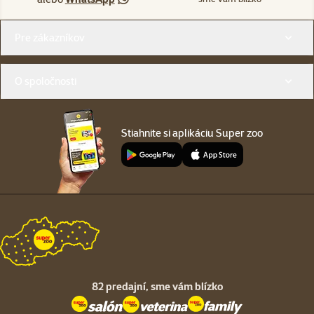
Menu v pätičke
Pre zákazníkov
O spoločnosti
Stiahnite si aplikáciu Super zoo
82 predajní,
sme vám blízko