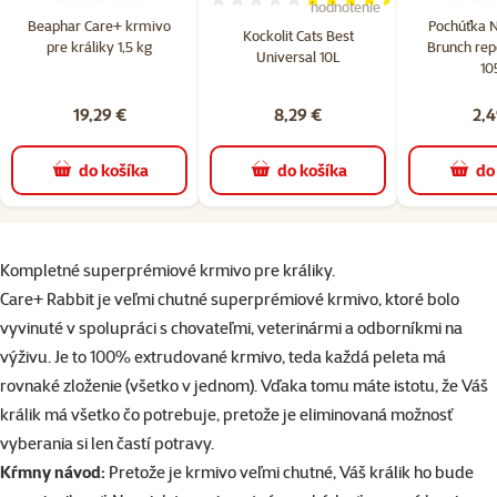
Hodnotenie 0%
Hodnotenie 90%, počet hodn
hodnotenie
Beaphar Care+ krmivo
Pochúťka N
Kockolit Cats Best
pre králiky 1,5 kg
Brunch rep
Universal 10L
10
19,29 €
8,29 €
2,4
do košíka
do košíka
do
superzoo.product.detail.content
Kompletné superprémiové krmivo pre králiky.
Care+ Rabbit je veľmi chutné superprémiové krmivo, ktoré bolo
vyvinuté v spolupráci s chovateľmi, veterinármi a odborníkmi na
výživu. Je to 100% extrudované krmivo, teda každá peleta má
rovnaké zloženie (všetko v jednom). Vďaka tomu máte istotu, že Váš
králik má všetko čo potrebuje, pretože je eliminovaná možnosť
vyberania si len častí potravy.
Kŕmny návod:
Pretože je krmivo veľmi chutné, Váš králik ho bude