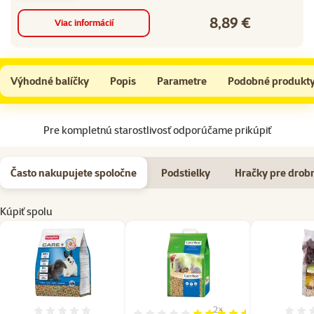
8,89 €
Cena
Viac informácií
Beaphar Care+ krmivo pre králiky 1,5 kg
Do košíka
Výhodné balíčky
Popis
Parametre
Podobné produkt
Na začiatok stránky
Pre kompletnú starostlivosť odporúčame prikúpiť
Často nakupujete spoločne
Podstielky
Hračky pre drob
Kúpiť spolu
2×