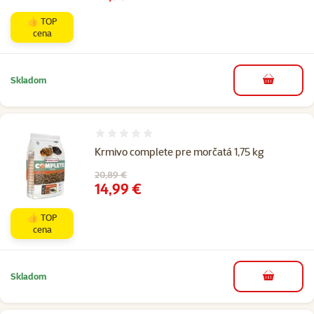
👍 TOP
cena
Skladom
do košíka
Hodnotenie 0%
Krmivo complete pre morčatá 1,75 kg
Pôvodná cena
20,89 €
Cena
14,99 €
👍 TOP
cena
Skladom
do košíka