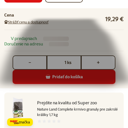
Cena
19,29 €
Strážiť cenu a dostupnosť
V predajniach
Doručenie na adresu
Počet kusov *
ks
−
+
Pridať do košíka
Prejdite na kvalitu od Super zoo
Nature Land Complete krmivo granuly pre zakrslé
králiky 1,7 kg
značka
Hodnotenie 0%