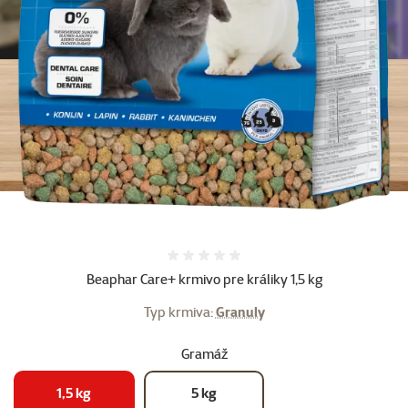
Hodnotenie 0%
Beaphar Care+ krmivo pre králiky 1,5 kg
Typ krmiva:
Granuly
Gramáž
1,5 kg
5 kg