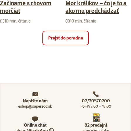
Začíname s chovom
Mor králikov – čo je to a
morčiat
ako mu predchádzať
10 min. čítanie
10 min. čítanie
Prejsť do poradne
Napíšte nám
02/20570200
eshop@superzoo.sk
Po–Pi 7:00 – 18:00
Online chat
82 predajní
alebo
WhatsApp
sme vám blízko