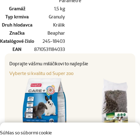
Parametre
Gramáž
1,5 kg
Typ krmiva
Granuly
Druh hlodavca
Králik
Značka
Beaphar
Katalógové číslo
245-18403
EAN
8710531184033
Doprajte vášmu miláčikovi to najlepšie
Vyberte si kvalitu od Super zoo
značka
Súhlas so súbormi cookie