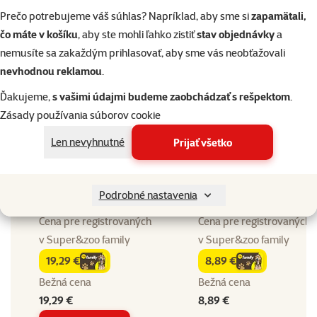
Nature Land Complete
Prečo potrebujeme váš súhlas? Napríklad, aby sme si
zapamätali,
Beaphar Care+ krmivo
krmivo granuly pre
pre králiky 1,5 kg
zakrslé králiky 1,7 kg
čo máte v košíku
, aby ste mohli ľahko zistiť
stav objednávky
a
Zmeniť produkt
nemusíte sa zakaždým prihlasovať, aby sme vás neobťažovali
nevhodnou reklamou
.
Gramáž
Gramáž
1,5 kg
1,7 kg
Ďakujeme,
s vašimi údajmi budeme zaobchádzať s rešpektom
.
Typ krmiva
Typ krmiva
Zásady používania súborov cookie
Granuly
Granuly
Len nevyhnutné
Prijať všetko
Druh hlodavca
Druh hlodavca
Králik
Králik
Zloženie
Zloženie
Podrobné nastavenia
Bylinky, Zelenina
Cena pre registrovaných
Cena pre registrovaných
v
Super&zoo family
v
Super&zoo family
19,29 €
8,89 €
family
cena
family
cena
Bežná cena
Bežná cena
19,29 €
8,89 €