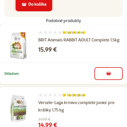
Do košíka
Podobné produkty
1×
hodnotenie
Hodnotenie 100%, počet hodnotení: 1
BRIT Animals RABBIT ADULT Complete 1,5kg
Cena
15,99 €
Skladom
do košíka
5×
hodnotenie
Hodnotenie 100%, počet hodnotení: 5
Versele-Laga krmivo complete junior pre
králiky 1,75 kg
Pôvodná cena
21,99 €
Cena
14,99 €