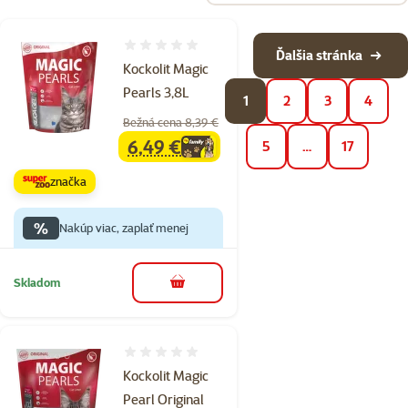
Hodnotenie 0%
Ďalšia stránka
Kockolit Magic
Pearls 3,8L
1
2
3
4
Bežná cena 8,39 €
6,49 €
5
…
17
family
cena
značka
%
Nakúp viac, zaplať menej
Skladom
do košíka
Hodnotenie 0%
Kockolit Magic
Pearl Original