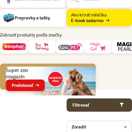
Ako kŕmiť miláčika
Prepravky a tašky
E-book zadarmo
Zobraziť produkty podľa značky
Aktuálne akcie
Super zoo
magazín
Prelistovať
Parametrický filter
Vybrané filtre
Produkty v kategorii Chovateľské potreby pre fretky
Filtrovať
Zoradiť