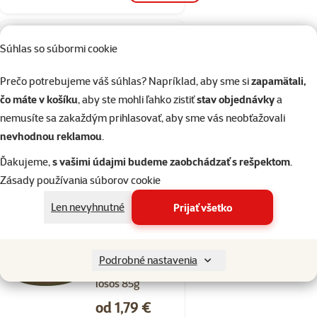
1×
Hodnotenie 100%, počet hodnotení: 1
Súhlas so súbormi cookie
hodnotenie
Kockolit CanCat 8kg
Prečo potrebujeme váš súhlas? Napríklad, aby sme si
zapamätali,
Cena
10,49 €
čo máte v košíku
, aby ste mohli ľahko zistiť
stav objednávky
a
nemusíte sa zakaždým prihlasovať, aby sme vás neobťažovali
%
Nakúp viac, zaplať menej
nevhodnou reklamou
.
Ďakujeme,
s vašimi údajmi budeme zaobchádzať s rešpektom
.
Skladom
do košíka
Zásady používania súborov cookie
Len nevyhnutné
Prijať všetko
Hodnotenie 0%
Konzerva
Podrobné nastavenia
SCHESIR Cat
losos 85g
Cena
od 1,79 €