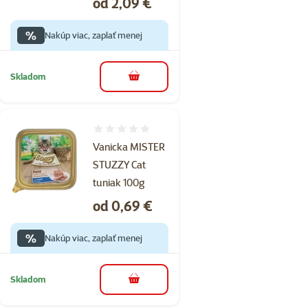
Cena
od 2,09 €
%
Nakúp viac, zaplať menej
Skladom
do košíka
Hodnotenie 0%
Vanicka MISTER
STUZZY Cat
tuniak 100g
Cena
od 0,69 €
%
Nakúp viac, zaplať menej
Skladom
do košíka