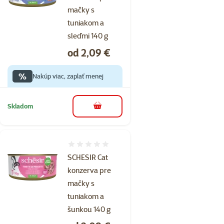
mačky s
tuniakom a
sleďmi 140 g
Cena
od 2,09 €
%
Nakúp viac, zaplať menej
Skladom
do košíka
Hodnotenie 0%
SCHESIR Cat
konzerva pre
mačky s
tuniakom a
šunkou 140 g