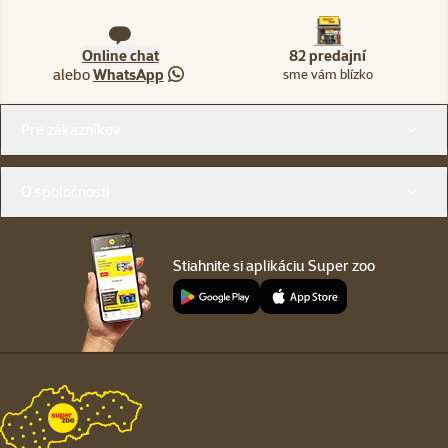
Online chat
82 predajní
alebo
WhatsApp
sme vám blízko
Menu v pätičke
Pre zákazníkov
O spoločnosti
Stiahnite si aplikáciu Super zoo