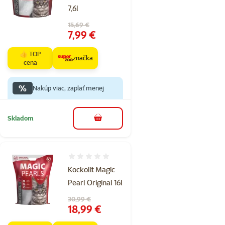
7,6l
Pôvodná cena
15,69 €
Cena
7,99 €
👍 TOP
značka
cena
%
Nakúp viac, zaplať menej
Skladom
do košíka
Hodnotenie 0%
Kockolit Magic
Pearl Original 16l
Pôvodná cena
30,99 €
Cena
18,99 €