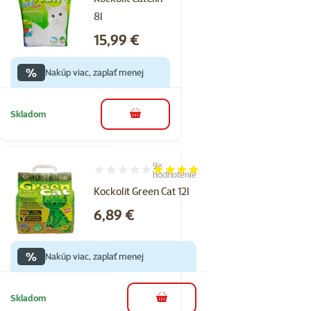
8l
Cena
15,99 €
%
Nakúp viac, zaplať menej
Skladom
do košíka
9×
Hodnotenie 80%, počet hodnotení: 9
hodnotenie
Kockolit Green Cat 12l
Cena
6,89 €
%
Nakúp viac, zaplať menej
Skladom
do košíka