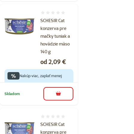
Hodnotenie 0%
SCHESIR Cat
konzerva pre
mačky tuniak a
hovädzie mäso
140 g
Cena
od 2,09 €
%
Nakúp viac, zaplať menej
Skladom
do košíka
Hodnotenie 0%
SCHESIR Cat
konzerva pre