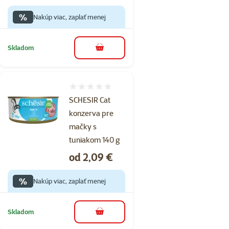
%
Nakúp viac, zaplať menej
Skladom
do košíka
Hodnotenie 0%
SCHESIR Cat
konzerva pre
mačky s
tuniakom 140 g
Cena
od 2,09 €
%
Nakúp viac, zaplať menej
Skladom
do košíka