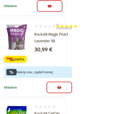
Skladom
do košíka
1×
Hodnotenie 100%, počet hodnotení: 1
hodnotenie
Kockolit Magic Pearl
Lavender 16l
Cena
30,99 €
značka
%
Nakúp viac, zaplať menej
Skladom
do košíka
Hodnotenie 0%
Kockolit CatClin