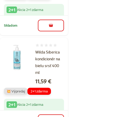
2+1
Akcia 2+1 zdarma
Skladom
do košíka
Hodnotenie 0%
Wilda Siberica
kondicionér na
bielu srsť 400
ml
Cena
11,59 €
💥 Výpredaj
2+1 zdarma
2+1
Akcia 2+1 zdarma