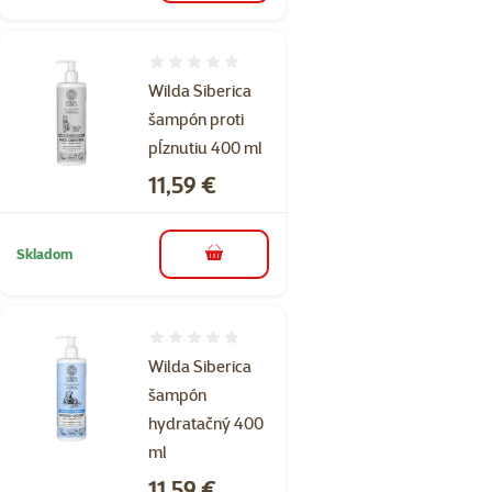
Hodnotenie 0%
Wilda Siberica
šampón proti
pĺznutiu 400 ml
Cena
11,59 €
Skladom
do košíka
Hodnotenie 0%
Wilda Siberica
šampón
hydratačný 400
ml
Cena
11,59 €