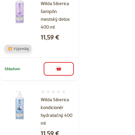
Wilda Siberica
šampón
mestský detox
400 ml
Cena
11,59 €
💥 Výpredaj
Skladom
do košíka
Hodnotenie 0%
Wilda Siberica
kondicionér
hydratačný 400
ml
Cena
11,59 €