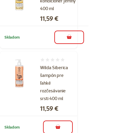
kondicionér jemný
400 ml
Cena
11,59 €
Skladom
do košíka
Hodnotenie 0%
Wilda Siberica
šampón pre
ľahké
rozčesávanie
srsti 400 ml
Cena
11,59 €
Skladom
do košíka