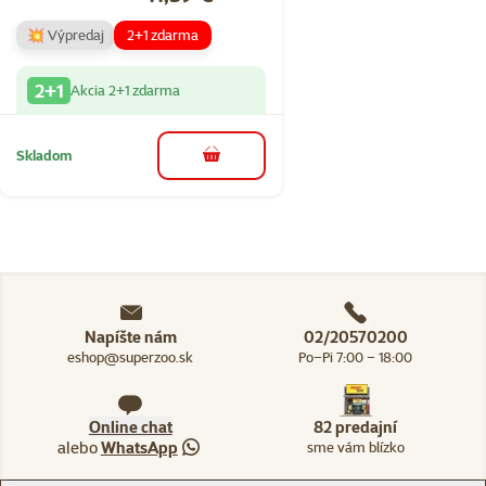
💥 Výpredaj
2+1 zdarma
2+1
Akcia 2+1 zdarma
Skladom
do košíka
Napíšte nám
02/20570200
eshop@superzoo.sk
Po–Pi 7:00 – 18:00
Online chat
82 predajní
alebo
WhatsApp
sme vám blízko