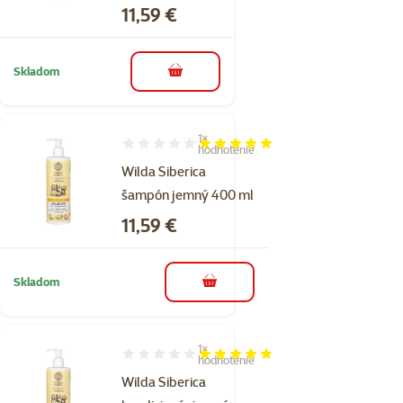
Cena
11,59 €
Skladom
do košíka
1×
Hodnotenie 100%, počet hodnotení: 1
hodnotenie
Wilda Siberica
šampón jemný 400 ml
Cena
11,59 €
Skladom
do košíka
1×
Hodnotenie 100%, počet hodnotení: 1
hodnotenie
Wilda Siberica