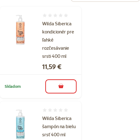
Hodnotenie 0%
Wilda Siberica
kondicionér pre
ľahké
rozčesávanie
srsti 400 ml
Cena
11,59 €
Skladom
do košíka
Hodnotenie 0%
Wilda Siberica
šampón na bielu
srsť 400 ml