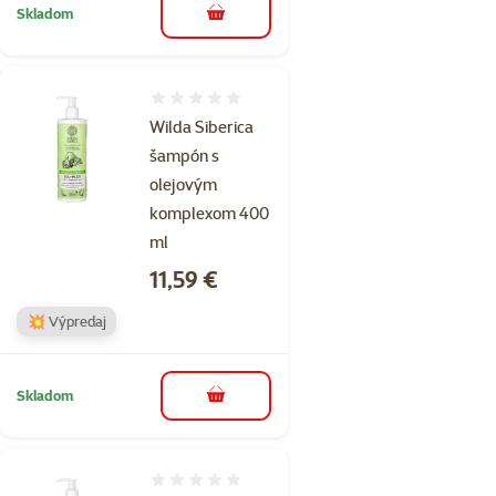
Skladom
do košíka
Hodnotenie 0%
Wilda Siberica
šampón s
olejovým
komplexom 400
ml
Cena
11,59 €
💥 Výpredaj
Skladom
do košíka
Hodnotenie 0%