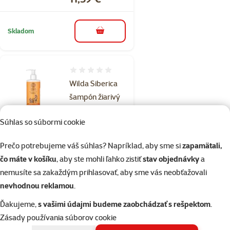
Skladom
do košíka
Hodnotenie 0%
Wilda Siberica
šampón žiarivý
400 ml
Súhlas so súbormi cookie
Cena
11,59 €
Prečo potrebujeme váš súhlas? Napríklad, aby sme si
zapamätali,
čo máte v košíku
, aby ste mohli ľahko zistiť
stav objednávky
a
Skladom
do košíka
nemusíte sa zakaždým prihlasovať, aby sme vás neobťažovali
nevhodnou reklamou
.
Hodnotenie 0%
Ďakujeme,
s vašimi údajmi budeme zaobchádzať s rešpektom
.
Wilda Siberica
Zásady používania súborov cookie
šampón