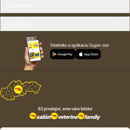
Menu v pätičke
Pre zákazníkov
O spoločnosti
Stiahnite si aplikáciu Super zoo
82 predajní,
sme vám blízko