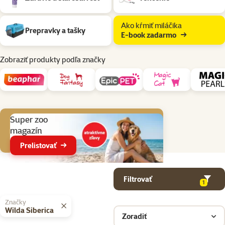
Ako kŕmiť miláčika
Prepravky a tašky
E-book zadarmo
Zobraziť produkty podľa značky
Aktuálne akcie
Super zoo
magazín
Prelistovať
Parametrický filter
Vybrané filtre
Produkty v kategorii Chovateľské potreby pre fretky
Filtrovať
1
Značky
Wilda Siberica
Zoradiť