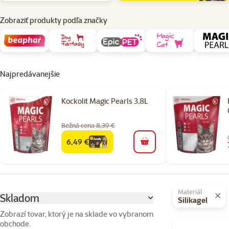
Zobraziť produkty podľa značky
Najpredávanejšie
Kockolit Magic Pearls 3,8L
Bežná cena 8,39 €
6,49 €
family
cena
do košíka
Parametrický filter
Vybrané filtre
Materiál
Skladom
Silikagel
Zobrazí tovar, ktorý je na sklade vo vybranom
obchode.
Produkty v kateg