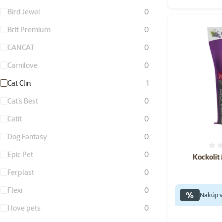
Bird Jewel
0
Brit Premium
0
CANCAT
0
Carnilove
0
Cat Clin
1
Cat´s Best
0
Catit
0
Dog Fantasy
0
Epic Pet
0
Kockolit
Ferplast
0
Flexi
0
%
Nakúp v
I love pets
0