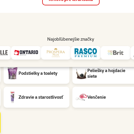
op
Akcie a zľavy
Predajne
Služby
Poradňa
Pomáh
82
Najobľúbenejšie značky
Materiál: Silikagel
Peliešky a hojdacie
Podstielky a toalety
siete
Zdravie a starostlivosť
Venčenie