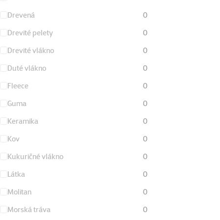
Drevená
0
Drevité pelety
0
Drevité vlákno
0
Duté vlákno
0
Fleece
0
Guma
0
Keramika
0
Kov
0
Kukuričné vlákno
0
Látka
0
Molitan
0
Morská tráva
0