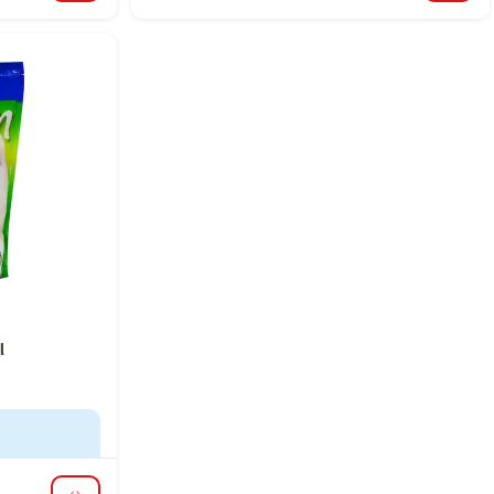
nie 0%
l