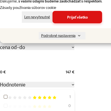
Ďakujeme,
s vašimi údajmi budeme zaobchádzať s rešpektom
.
TRIXIE
0
Zásady používania súborov cookie
Versele-Laga
0
Len nevyhnutné
Prijať všetko
Wilda Siberica
0
Rozbaliť všetky
Podrobné nastavenia
cena od-do
0 €
147 €
Hodnotenie
Hodnotenie 100%
1
Hodnotenie 80%
0