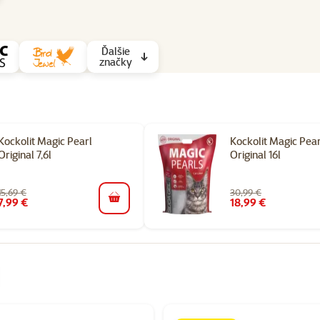
Ďalšie
značky
Kockolit Magic Pearl
Kockolit Magic Pear
Original 7,6l
Original 16l
15,69 €
30,99 €
7,99 €
18,99 €
do košíka
orii Chovateľské potreby pre fretky