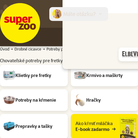
Máte otázku?
E-sh
Úvod
Drobné cicavce
Potreby pre fretky
Chovateľské potreby pre fretky 
Chovateľské potreby pre fretky Materiál: Silikagel
Podkategória
Klietky pre fretky
Krmivo a maškrty
Potreby na kŕmenie
Hračky
Ako kŕmiť miláčika
Prepravky a tašky
E-book zadarmo