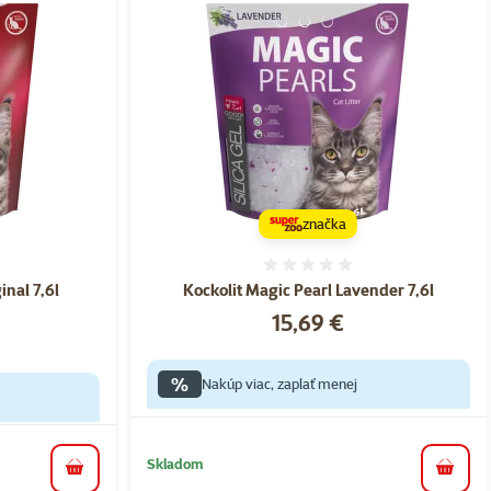
značka
nie 0%
Hodnotenie 0%
inal 7,6l
Kockolit Magic Pearl Lavender 7,6l
Cena
15,69 €
a
%
Nakúp viac, zaplať menej
Skladom
do koš
do košíka