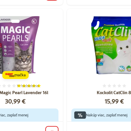
značka
1×
hodnotenie
Hodnotenie 100%, počet hodnotení: 1
Hodnote
 Magic Pearl Lavender 16l
Kockolit CatClin 8
Cena
Cena
30,99 €
15,99 €
%
iac, zaplať menej
Nakúp viac, zaplať menej