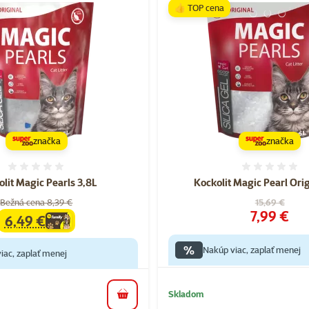
👍 TOP cena
značka
značka
Hodnotenie 0%
Hodnote
lit Magic Pearls 3,8L
Kockolit Magic Pearl Orig
Pôvodná cen
Bežná cena 8,39 €
15,69 €
Cena
7,99 €
6,49 €
family
cena
%
Nakúp viac, zaplať menej
iac, zaplať menej
Skladom
do košíka