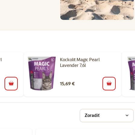
l
Kockolit Magic Pearl
Lavender 7,6l
15,69 €
do košíka
do košíka
Zoradiť