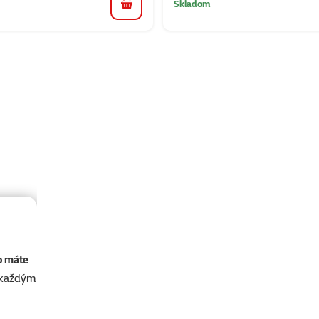
Skladom
do košíka
o máte
akaždým