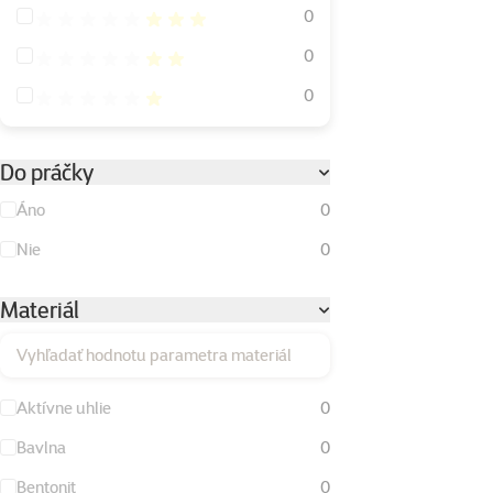
Hodnotenie 60%
0
Hodnotenie 40%
0
Hodnotenie 20%
0
Do práčky
Áno
0
Nie
0
Materiál
Vyhľadať hodnotu parametra materiál
Aktívne uhlie
0
Bavlna
0
Bentonit
0