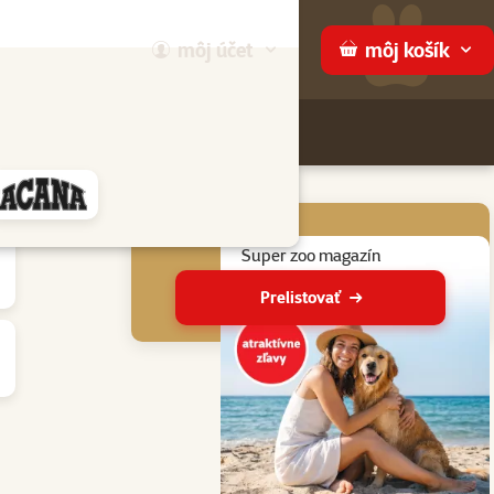
môj
účet
môj
košík
Hľadaj
ame
Aktuálne akcie
Super zoo magazín
Prelistovať