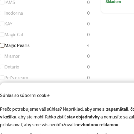
Skladom
IAMS
0
Inodorina
0
KAY
0
Magic Cat
0
Magic Pearls
4
Miamor
0
Ontario
0
Pet's dream
0
Royal Canin
0
Súhlas so súbormi cookie
Savic
0
Prečo potrebujeme váš súhlas? Napríklad, aby sme si
zapamätali, č
Schesir
0
v košíku
, aby ste mohli ľahko zistiť
stav objednávky
a nemusíte sa z
Small Animals
0
prihlasovať, aby sme vás neobťažovali
nevhodnou reklamou
.
Stuzzy
0