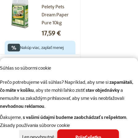
Hodnotenie 0%
Pelety Pets
Dream Paper
Pure 10kg
Cena
17,59 €
%
Nakúp viac, zaplať menej
Skladom
Súhlas so súbormi cookie
do košíka
Prečo potrebujeme váš súhlas? Napríklad, aby sme si
zapamätali,
čo máte v košíku
, aby ste mohli ľahko zistiť
stav objednávky
a
Hodnotenie 0%
Pet´s Dream
nemusíte sa zakaždým prihlasovať, aby sme vás neobťažovali
podstielka
nevhodnou reklamou
.
papierová -
Ďakujeme,
s vašimi údajmi budeme zaobchádzať s rešpektom
.
Pelety Pets
Zásady používania súborov cookie
Dream Paper
Len nevyhnutné
Prijať všetko
Pure 4,8 kg/ 10l