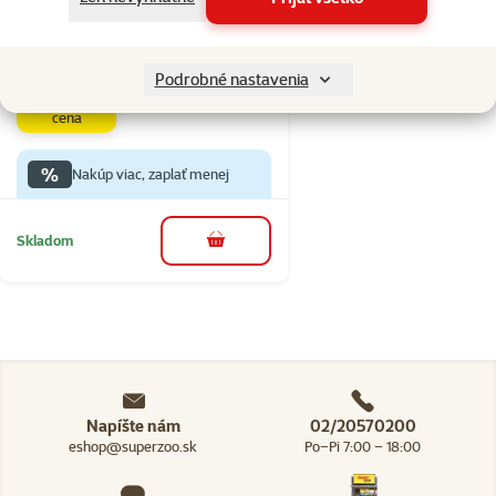
Pôvodná cena
9,39 €
Cena
6,99 €
Podrobné nastavenia
👍 TOP
cena
%
Nakúp viac, zaplať menej
Skladom
do košíka
Napíšte nám
02/20570200
eshop@superzoo.sk
Po–Pi 7:00 – 18:00