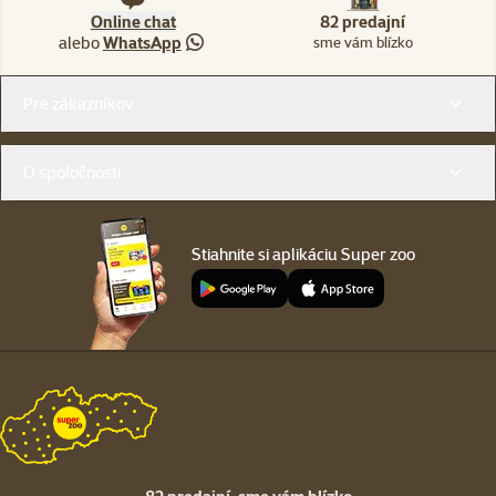
Online chat
82 predajní
alebo
WhatsApp
sme vám blízko
Menu v pätičke
Pre zákazníkov
O spoločnosti
Stiahnite si aplikáciu Super zoo