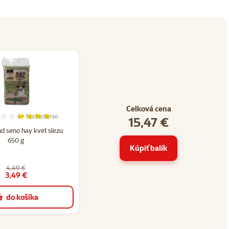
Celková cena
4×
hodnotenie
15,47 €
Hodnotenie 75%, počet hodnotení: 4
d seno hay kvet slezu
650 g
Kúpiť balík
4,49 €
3,49 €
do košíka