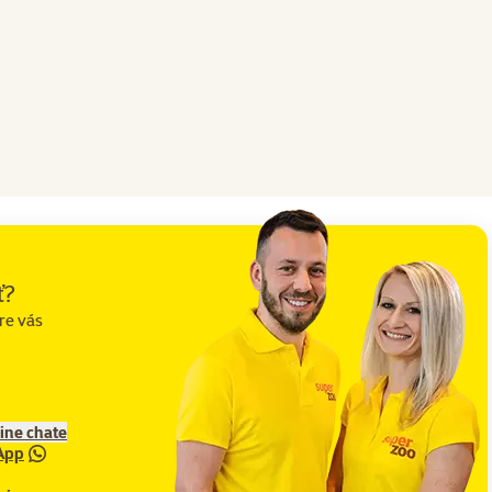
ť?
re vás
line chate
App