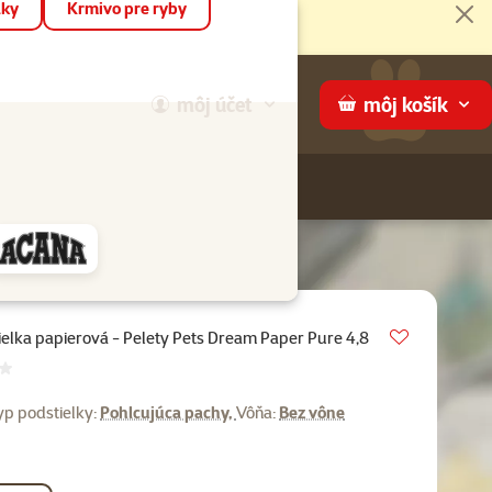
áky
Krmivo pre ryby
Zat
môj
účet
môj
košík
Hľadaj
ame
Vložit do 
ielka papierová - Pelety Pets Dream Paper Pure 4,8
notenie 0%
yp podstielky:
Pohlcujúca pachy,
Vôňa:
Bez vône