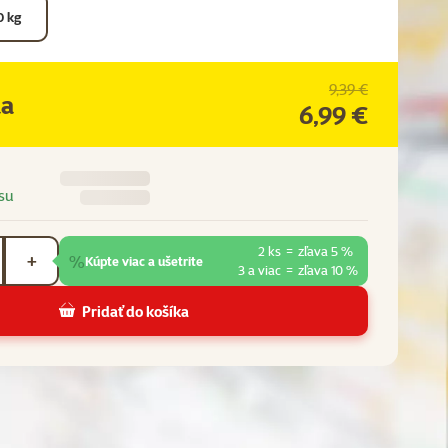
0 kg
9,39 €
na
6,99 €
su
2 ks
=
zľava 5 %
%
+
Kúpte viac a ušetrite
3 a viac
=
zľava 10 %
Pridať do košíka