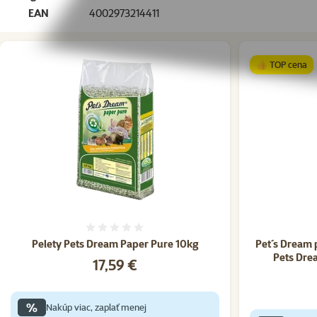
EAN
4002973214411
👍 TOP cena
Hodnotenie 0%
Pelety Pets Dream Paper Pure 10kg
Pet´s Dream 
Pets Dre
Cena
17,59 €
%
Nakúp viac, zaplať menej