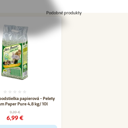
Podobné produkty
Hodnotenie 0%
podstielka papierová - Pelety
am Paper Pure 4,8 kg/ 10l
Pôvodná cena
9,39 €
Cena
6,99 €