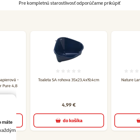
Pre kompletnú starostlivosť odporúčame prikúpiť
tenie 0%
Hodnotenie 0%
papierová -
Toaleta SA rohova 35x23,4x19,4cm
Nature Lan
r Pure 4,8
4,99 €
a
do košíka
o máte
akaždým