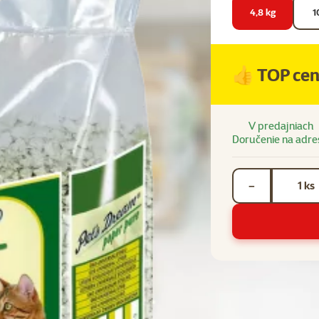
4,8 kg
1
👍 TOP ce
V predajniach
Doručenie na adre
Počet kusov *
ks
−