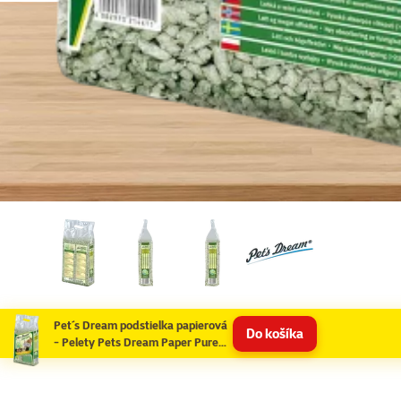
Pet´s Dream podstielka papierová
Do košíka
- Pelety Pets Dream Paper Pure
4,8 kg/ 10l