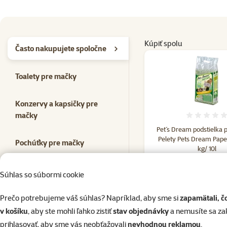
Kúpiť spolu
Často nakupujete spoločne
Toalety pre mačky
Konzervy a kapsičky pre
mačky
Hodno
Pet´s Dream podstielka 
Pelety Pets Dream Pape
Pochúťky pre mačky
kg/ 10l
9,39 €
Lopatky k toaletám
6,99 €
Súhlas so súbormi cookie
do košík
Prečo potrebujeme váš súhlas? Napríklad, aby sme si
zapamätali, č
Hračky pre mačky
v košíku
, aby ste mohli ľahko zistiť
stav objednávky
a nemusíte sa z
prihlasovať, aby sme vás neobťažovali
nevhodnou reklamou
.