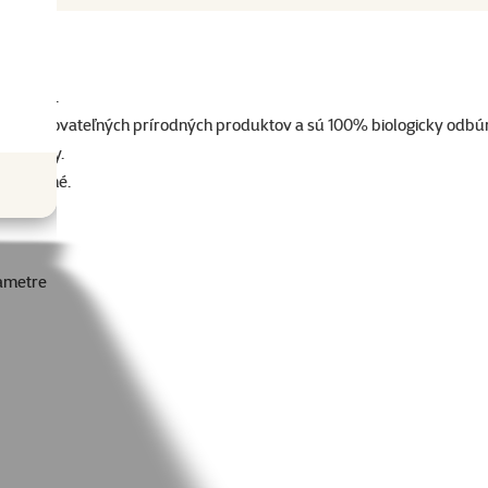
zvieratá.
z recyklovateľných prírodných produktov a sú 100% biologicky odbúra
aže pachy.
ložiteľné.
ametre