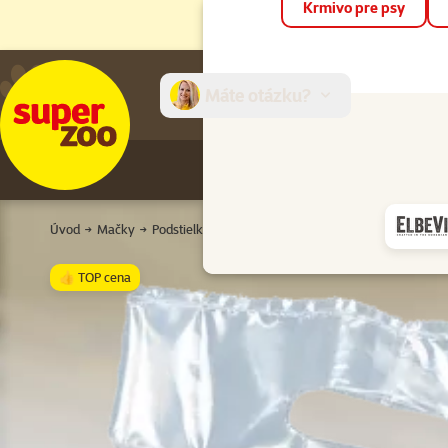
Krmivo pre psy
Máte otázku?
E-sh
Úvod
Mačky
Podstielky
Ostatné
Pet´s Dream podstielka papi
👍 TOP cena