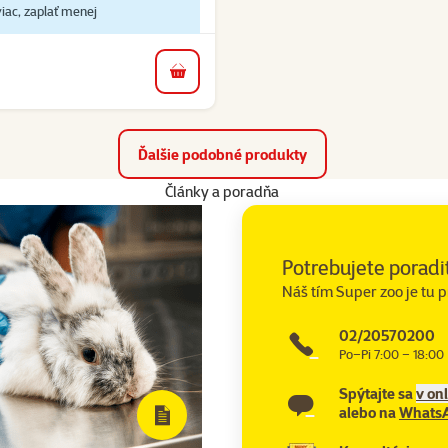
iac, zaplať menej
do košíka
Ďalšie podobné produkty
Články a poradňa
Potrebujete poradi
Náš tím Super zoo je tu p
02/20570200
Po–Pi 7:00 – 18:00
Spýtajte sa
v on
alebo na
Whats