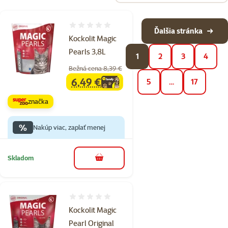
Hodnotenie 0%
Ďalšia stránka
Kockolit Magic
Pearls 3,8L
1
2
3
4
Bežná cena 8,39 €
6,49 €
5
…
17
family
cena
značka
%
Nakúp viac, zaplať menej
Skladom
do košíka
Hodnotenie 0%
Kockolit Magic
Pearl Original