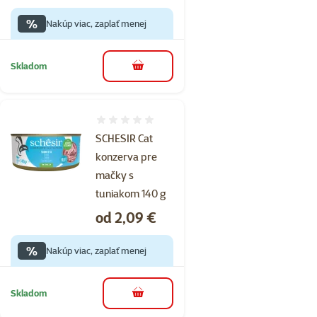
%
Nakúp viac, zaplať menej
Skladom
do košíka
Hodnotenie 0%
SCHESIR Cat
konzerva pre
mačky s
tuniakom 140 g
Cena
od 2,09 €
%
Nakúp viac, zaplať menej
Skladom
do košíka