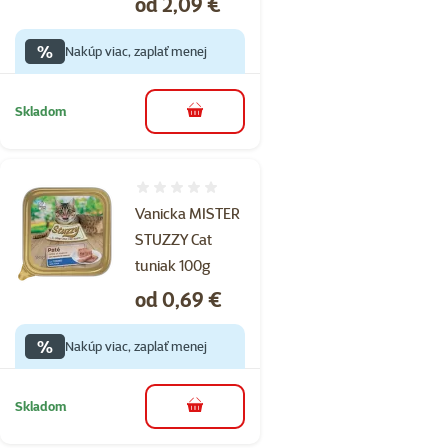
Cena
od 2,09 €
%
Nakúp viac, zaplať menej
Skladom
do košíka
Hodnotenie 0%
Vanicka MISTER
STUZZY Cat
tuniak 100g
Cena
od 0,69 €
%
Nakúp viac, zaplať menej
Skladom
do košíka