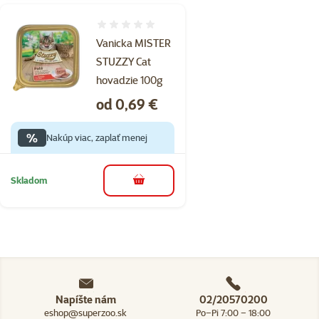
Hodnotenie 0%
Vanicka MISTER
STUZZY Cat
hovadzie 100g
Cena
od 0,69 €
%
Nakúp viac, zaplať menej
Skladom
do košíka
Napíšte nám
02/20570200
eshop@superzoo.sk
Po–Pi 7:00 – 18:00