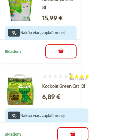
8l
Cena
15,99 €
%
Nakúp viac, zaplať menej
Skladom
do košíka
9×
Hodnotenie 80%, počet hodnotení: 9
hodnotenie
Kockolit Green Cat 12l
Cena
6,89 €
%
Nakúp viac, zaplať menej
Skladom
do košíka