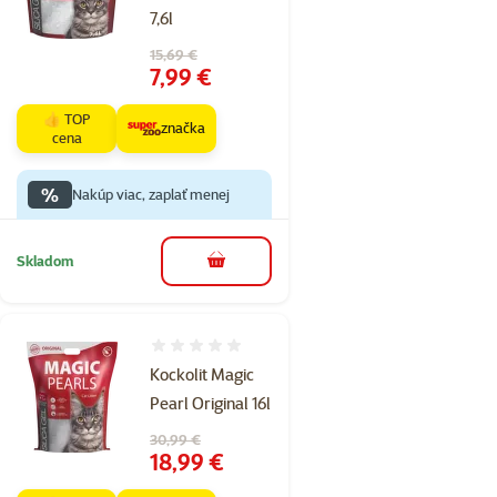
7,6l
Pôvodná cena
15,69 €
Cena
7,99 €
👍 TOP
značka
cena
%
Nakúp viac, zaplať menej
Skladom
do košíka
Hodnotenie 0%
Kockolit Magic
Pearl Original 16l
Pôvodná cena
30,99 €
Cena
18,99 €