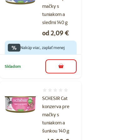
mačky s
tuniakom a
sleďmi 140 g
Cena
od 2,09 €
%
Nakúp viac, zaplať menej
Skladom
do košíka
Hodnotenie 0%
SCHESIR Cat
konzerva pre
mačky s
tuniakom a
šunkou 140 g