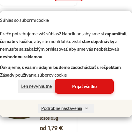
1×
Hodnotenie 100%, počet hodnotení: 1
Súhlas so súbormi cookie
hodnotenie
Kockolit CanCat 8kg
Prečo potrebujeme váš súhlas? Napríklad, aby sme si
zapamätali,
Cena
10,49 €
čo máte v košíku
, aby ste mohli ľahko zistiť
stav objednávky
a
nemusíte sa zakaždým prihlasovať, aby sme vás neobťažovali
%
Nakúp viac, zaplať menej
nevhodnou reklamou
.
Ďakujeme,
s vašimi údajmi budeme zaobchádzať s rešpektom
.
Skladom
do košíka
Zásady používania súborov cookie
Len nevyhnutné
Prijať všetko
Hodnotenie 0%
Konzerva
Podrobné nastavenia
SCHESIR Cat
losos 85g
Cena
od 1,79 €