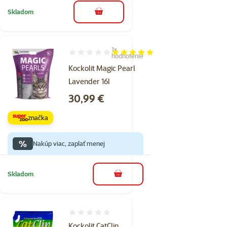
Skladom
do košíka
1×
Hodnotenie 100%, počet hodnotení: 1
hodnotenie
Kockolit Magic Pearl
Lavender 16l
Cena
30,99 €
značka
%
Nakúp viac, zaplať menej
Skladom
do košíka
Hodnotenie 0%
Kockolit CatClin