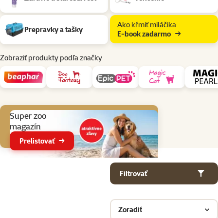
Ako kŕmiť miláčika
Prepravky a tašky
E-book zadarmo
Zobraziť produkty podľa značky
Aktuálne akcie
Super zoo
magazín
Prelistovať
Parametrický filter
Vybrané filtre
Produkty v kategorii Chovateľské potreby pre fretky
Filtrovať
Zoradiť