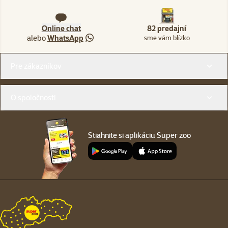
Online chat
82 predajní
alebo
WhatsApp
sme vám blízko
Menu v pätičke
Pre zákazníkov
O spoločnosti
Stiahnite si aplikáciu Super zoo