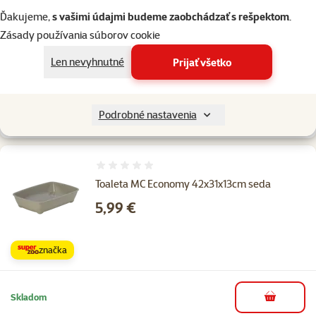
růžová
Ďakujeme,
s vašimi údajmi budeme zaobchádzať s rešpektom
.
Cena
5,99 €
Zásady používania súborov cookie
Len nevyhnutné
Prijať všetko
značka
Skladom
Podrobné nastavenia
do košíka
Hodnotenie 0%
Toaleta MC Economy 42x31x13cm seda
Cena
5,99 €
značka
Skladom
do košíka