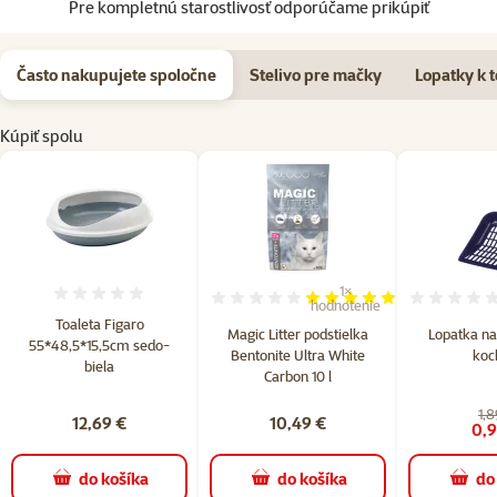
Pre kompletnú starostlivosť odporúčame prikúpiť
Často nakupujete spoločne
Stelivo pre mačky
Lopatky k 
Kúpiť spolu
1×
Hodnotenie 0%
Hodnotenie 100%, počet hod
hodnotenie
Toaleta Figaro
Magic Litter podstielka
Lopatka na
55*48,5*15,5cm sedo-
Bentonite Ultra White
kock
biela
Carbon 10 l
1,8
12,69 €
10,49 €
0,9
do košíka
do košíka
do