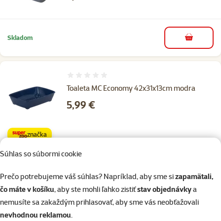
Skladom
do košíka
Hodnotenie 0%
Toaleta MC Economy 42x31x13cm modra
Cena
5,99 €
značka
Súhlas so súbormi cookie
Skladom
do košíka
Prečo potrebujeme váš súhlas? Napríklad, aby sme si
zapamätali,
čo máte v košíku
, aby ste mohli ľahko zistiť
stav objednávky
a
nemusíte sa zakaždým prihlasovať, aby sme vás neobťažovali
Hodnotenie 0%
nevhodnou reklamou
.
Toaleta Magic Cat Economy 42x31x13cm