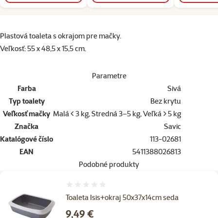
superzoo.product.detail.content
Plastová toaleta s okrajom pre mačky.
Veľkosť: 55 x 48,5 x 15,5 cm.
Parametre
Farba
Sivá
Typ toalety
Bez krytu
Veľkosť mačky
Malá < 3 kg, Stredná 3–5 kg, Veľká > 5 kg
Značka
Savic
Katalógové číslo
113-02681
EAN
5411388026813
Podobné produkty
Hodnotenie 0%
Toaleta Isis+okraj 50x37x14cm seda
Cena
9,49 €