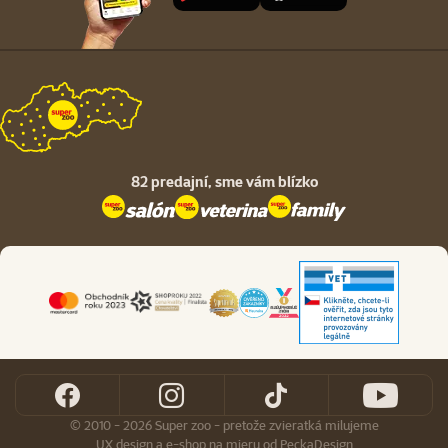
82 predajní,
sme vám blízko
© 2010 - 2026 Super zoo - pretože zvieratká milujeme
UX design
a
e-shop na mieru
od
PeckaDesign