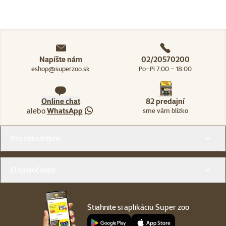
Napíšte nám
02/20570200
eshop@superzoo.sk
Po–Pi 7:00 – 18:00
Online chat
82 predajní
alebo
WhatsApp
sme vám blízko
Menu v pätičke
Pre zákazníkov
O spoločnosti
Stiahnite si aplikáciu Super zoo