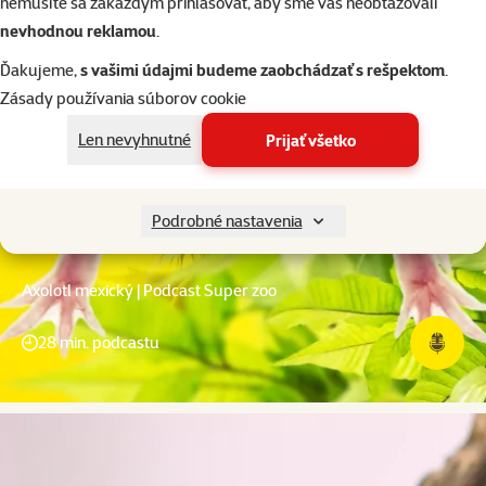
nemusíte sa zakaždým prihlasovať, aby sme vás neobťažovali
nevhodnou reklamou
.
Ďakujeme,
s vašimi údajmi budeme zaobchádzať s rešpektom
.
Zásady používania súborov cookie
Len nevyhnutné
Prijať všetko
Podrobné nastavenia
Axolotl mexický | Podcast Super zoo
28 min. podcastu