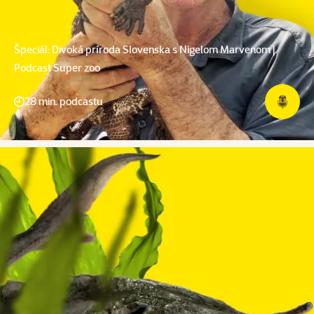
Špeciál: Divoká príroda Slovenska s Nigelom Marvenom |
Podcast Super zoo
28 min. podcastu