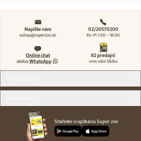
Napíšte nám
02/20570200
eshop@superzoo.sk
Po–Pi 7:00 – 18:00
Online chat
82 predajní
alebo
WhatsApp
sme vám blízko
Menu v pätičke
Pre zákazníkov
O spoločnosti
Stiahnite si aplikáciu Super zoo