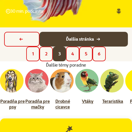
30 min. podcastu
Ďalšia stránka
Predchádzajúca stránka
1
2
3
4
5
6
Ďalšie témy poradne
Poradňa pre
Poradňa pre
Drobné
Vtáky
Teraristika
psy
mačky
cicavce