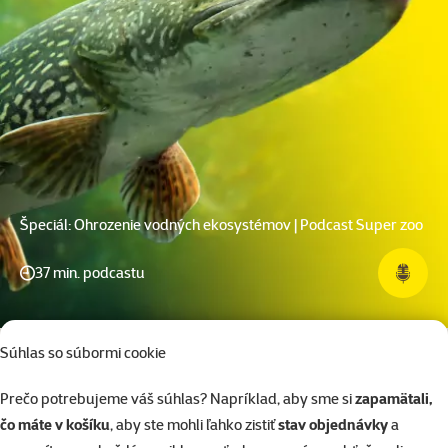
Špeciál: Ohrozenie vodných ekosystémov | Podcast Super zoo
37 min. podcastu
Súhlas so súbormi cookie
Prečo potrebujeme váš súhlas? Napríklad, aby sme si
zapamätali,
čo máte v košíku
, aby ste mohli ľahko zistiť
stav objednávky
a