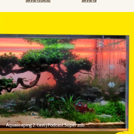
akvaristikou
akvária
Aquascaping 2. časť | Podcast Super zoo