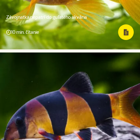
Závojnatka nepatrí do guľatého akvária
10 min. čítanie