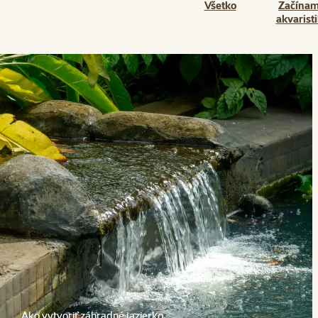
Všetko
Začínam
akvarist
Ako vytvoriť záhradné jazierko