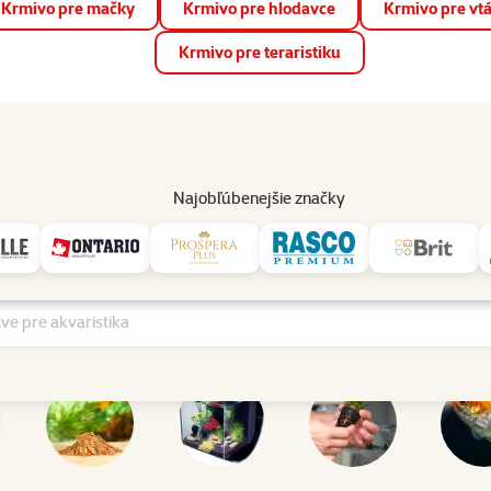
Krmivo pre mačky
Krmivo pre hlodavce
Krmivo pre vt
📱 Stiahnite si novú aplikáciu Super zoo.
Viac informácií
Krmivo pre teraristiku
op
Akcie a zľavy
Predajne
Služby
Poradňa
Pomáh
82
Najobľúbenejšie značky
Akvaristika