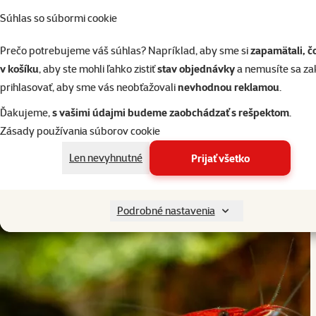
Súhlas so súbormi cookie
Výber rastlín a dekorácií do akvária
Prečo potrebujeme váš súhlas? Napríklad, aby sme si
zapamätali, č
v košíku
, aby ste mohli ľahko zistiť
stav objednávky
a nemusíte sa z
10 min. čítanie
prihlasovať, aby sme vás neobťažovali
nevhodnou reklamou
.
Ďakujeme,
s vašimi údajmi budeme zaobchádzať s rešpektom
.
Zásady používania súborov cookie
Len nevyhnutné
Prijať všetko
Podrobné nastavenia