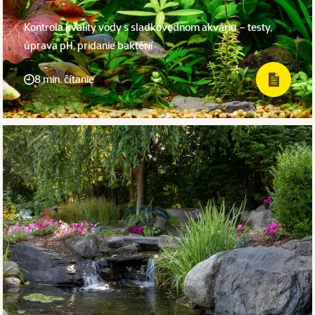
Kontrola kvality vody s sladkovodnom akváriu – testy,
úprava pH, pridanie baktérií
8 min. čítanie