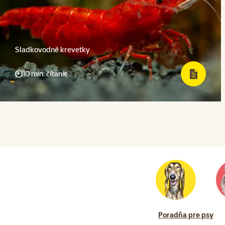
Sladkovodné krevetky
10 min. čítanie
Poradňa pre psy