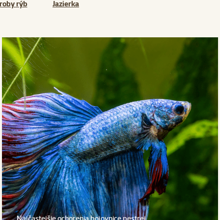
roby rýb
Jazierka
Najčastejšie ochorenia bojovnice pestrej