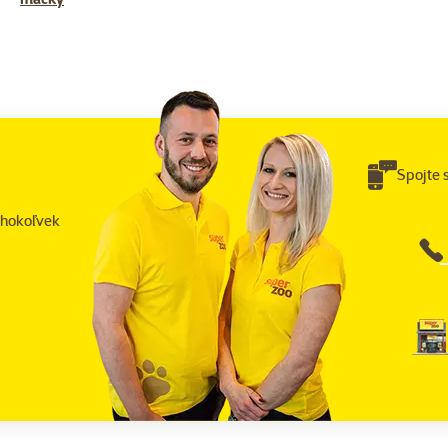
Spojte 
éhokoľvek