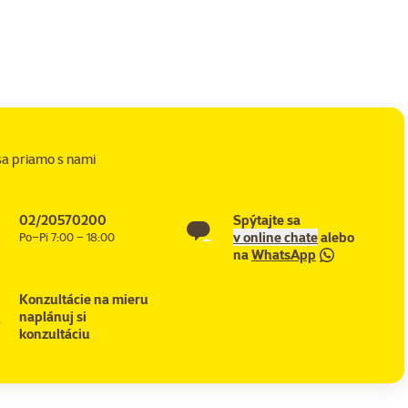
sa priamo s nami
02/20570200
Spýtajte sa
v online chate
alebo
Po–Pi 7:00 – 18:00
na
WhatsApp
Konzultácie na mieru
naplánuj si
konzultáciu