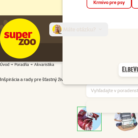
Krmivo pre psy
Máte otázku?
E-sh
Úvod
Poradňa
Akvaristika
Inšpirácia a rady pre šťastný život akvárií. 💛🐟
Vyhľadajte v poradni