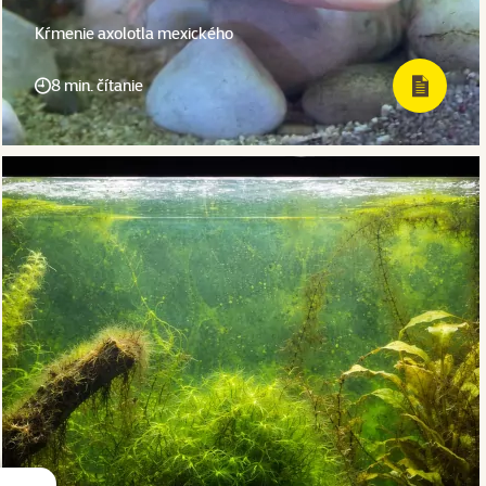
Kŕmenie axolotla mexického
8 min. čítanie