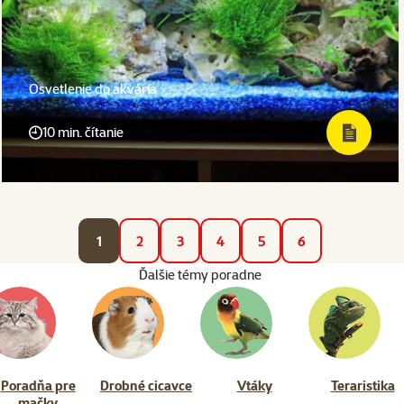
Osvetlenie do akvária
10 min. čítanie
1
2
3
4
5
6
Ďalšie témy poradne
Poradňa pre
Drobné cicavce
Vtáky
Teraristika
mačky