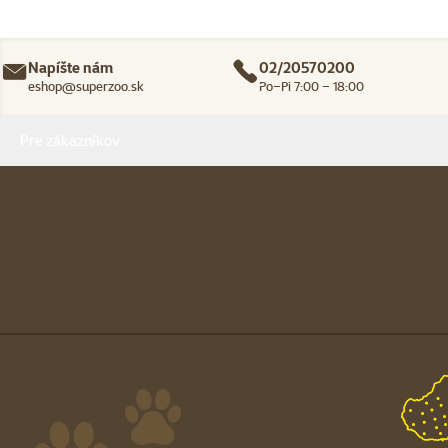
Napíšte nám
02/20570200
eshop@superzoo.sk
Po–Pi 7:00 – 18:00
Menu v pätičke
Pre zákazníkov