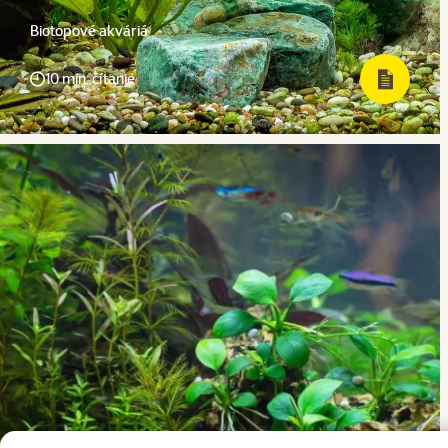
Biotopové akváriá
10 min. čítanie