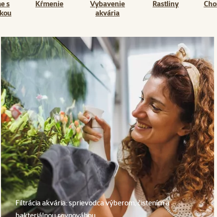
e s
Kŕmenie
Vybavenie
Rastliny
Cho
ikou
akvária
Filtrácia akvária: sprievodca výberom, čistením a
bakteriálnou rovnováhou