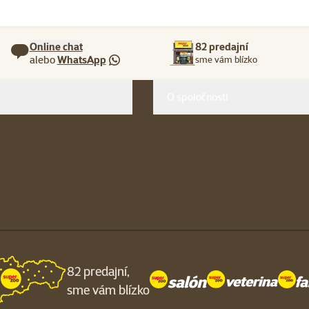
Online chat
82 predajní
alebo
WhatsApp
sme vám blízko
O spoločnosti
82 predajní,
sme vám blízko