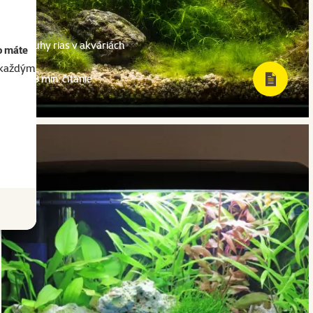
Druhy rias v akváriách
o máte
akaždým
8 min. čítanie