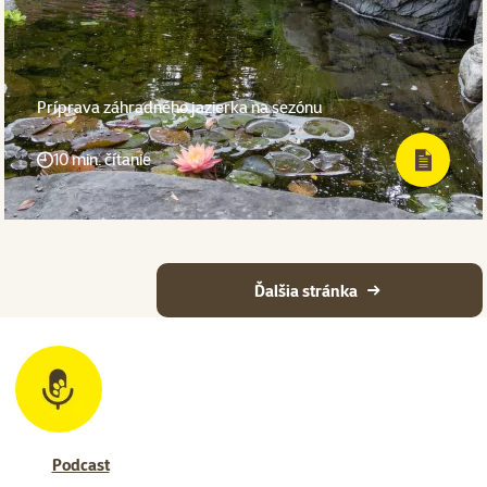
Príprava záhradného jazierka na sezónu
10 min. čítanie
Ďalšia stránka
Podcast