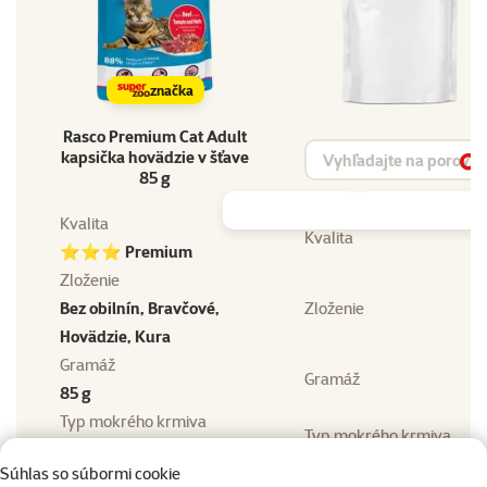
značka
Rasco Premium Cat Adult
Vyhľadávanie produktu
kapsička hovädzie v šťave
Vy
85 g
Kvalita
Kvalita
⭐⭐⭐ Premium
Zloženie
Bez obilnín, Bravčové,
Zloženie
Hovädzie, Kura
Gramáž
Gramáž
85 g
Typ mokrého krmiva
Typ mokrého krmiva
Taštičky
Súhlas so súbormi cookie
Vek mačky