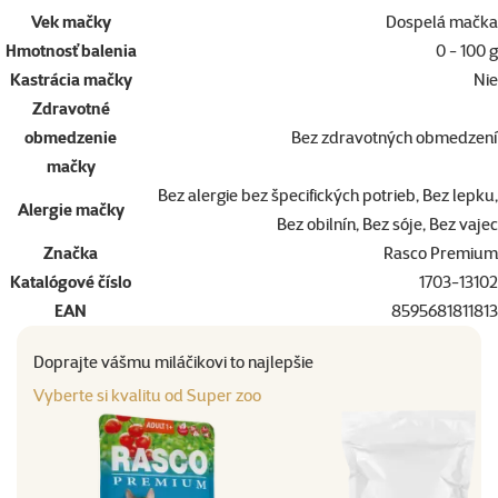
Vek mačky
Dospelá mačka
Hmotnosť balenia
0 - 100 g
Kastrácia mačky
Nie
Zdravotné
obmedzenie
Bez zdravotných obmedzení
mačky
Bez alergie bez špecifických potrieb, Bez lepku,
Alergie mačky
Bez obilnín, Bez sóje, Bez vajec
Značka
Rasco Premium
Katalógové číslo
1703-13102
EAN
8595681811813
Doprajte vášmu miláčikovi to najlepšie
Vyberte si kvalitu od Super zoo