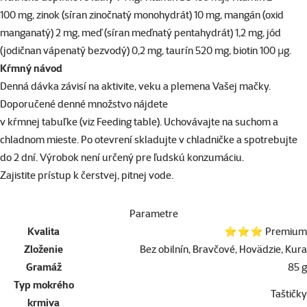
100 mg, zinok (síran zinočnatý monohydrát) 10 mg, mangán (oxid
manganatý) 2 mg, meď (síran meďnatý pentahydrát) 1,2 mg, jód
(jodičnan vápenatý bezvodý) 0,2 mg, taurín 520 mg, biotin 100 μg.
Kŕmný návod
Denná dávka závisí na aktivite, veku a plemena Vašej mačky.
Doporučené denné množstvo nájdete
v kŕmnej tabuľke (viz Feeding table). Uchovávajte na suchom a
chladnom mieste. Po otevrení skladujte v chladničke a spotrebujte
do 2 dní. Výrobok není určený pre ľudskú konzumáciu.
Zajistite prístup k čerstvej, pitnej vode.
Parametre
Kvalita
⭐⭐⭐ Premium
Zloženie
Bez obilnín, Bravčové, Hovädzie, Kura
Gramáž
85 g
Typ mokrého
Taštičky
krmiva