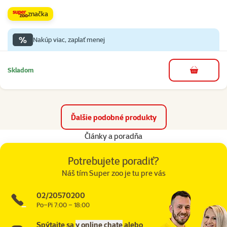
značka
%
Nakúp viac, zaplať menej
Skladom
do košíka
Ďalšie podobné produkty
Články a poradňa
Potrebujete poradiť?
Náš tím Super zoo je tu pre vás
02/20570200
Po–Pi 7:00 – 18:00
Spýtajte sa
v online chate
alebo