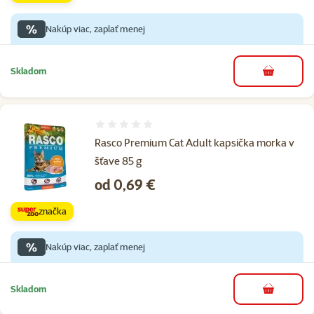
%
Nakúp viac, zaplať menej
Skladom
do košíka
Hodnotenie 0%
Rasco Premium Cat Adult kapsička morka v
šťave 85 g
Cena
od 0,69 €
značka
%
Nakúp viac, zaplať menej
Skladom
do košíka