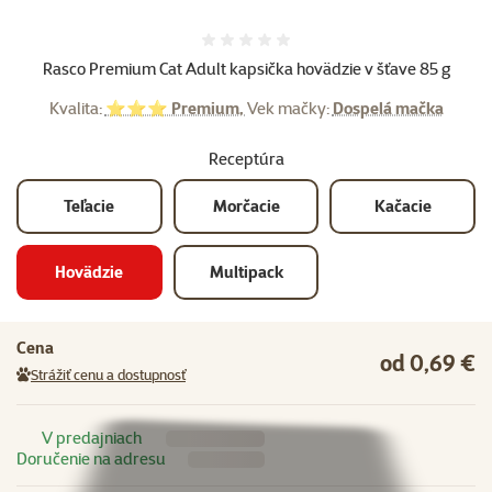
Hodnotenie 0%
Rasco Premium Cat Adult kapsička hovädzie v šťave 85 g
Kvalita:
⭐⭐⭐ Premium,
Vek mačky:
Dospelá mačka
Receptúra
Teľacie
Morčacie
Kačacie
Hovädzie
Multipack
Cena
od 0,69 €
Strážiť cenu a dostupnosť
V predajniach
Doručenie na adresu