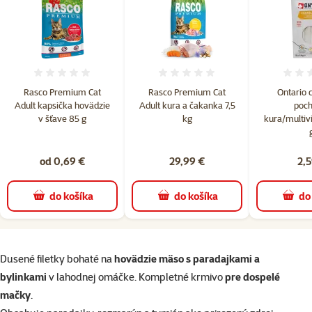
Hodnotenie 0%
Hodnotenie 0%
Rasco Premium Cat
Rasco Premium Cat
Ontario c
Adult kapsička hovädzie
Adult kura a čakanka 7,5
poch
v šťave 85 g
kg
kura/multivi
od 0,69 €
29,99 €
2,5
do košíka
do košíka
do
superzoo.product.detail.content
Dusené filetky bohaté na
hovädzie mäso s paradajkami a
bylinkami
v lahodnej omáčke. Kompletné krmivo
pre dospelé
mačky
.