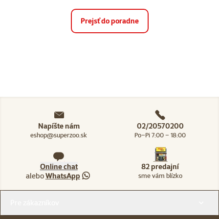
Prejsť do poradne
Napíšte nám
02/20570200
eshop@superzoo.sk
Po–Pi 7:00 – 18:00
Online chat
82 predajní
alebo
WhatsApp
sme vám blízko
Menu v pätičke
Pre zákazníkov