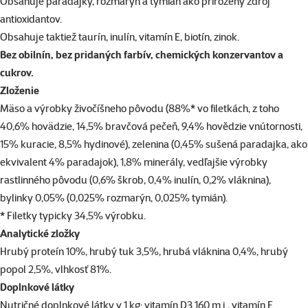
Obsahuje paradajky, rozmarýn a tymián ako prirozený zdroj
antioxidantov.
Obsahuje taktiež taurín, inulín, vitamín E, biotín, zinok.
Bez obilnín, bez pridaných farbív, chemických konzervantov a
cukrov.
Zloženie
Mäso a výrobky živočíšneho pôvodu (88%* vo filetkách, z toho
40,6% hovädzie, 14,5% bravčová pečeň, 9,4% hovědzie vnútornosti,
15% kuracie, 8,5% hydinové), zelenina (0,45% sušená paradajka, ako
ekvivalent 4% paradajok), 1,8% minerály, vedľajšie výrobky
rastlinného pôvodu (0,6% škrob, 0,4% inulín, 0,2% vláknina),
bylinky 0,05% (0,025% rozmarýn, 0,025% tymián).
* Filetky typicky 34,5% výrobku.
Analytické zložky
Hrubý proteín 10%, hrubý tuk 3,5%, hrubá vláknina 0,4%, hrubý
popol 2,5%, vlhkosť 81%.
Doplnkové látky
Nutričné doplnkové látky v 1 kg: vitamín D3 160 m.j., vitamín E