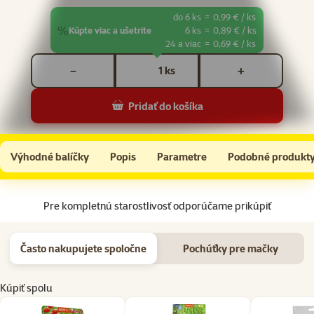
do 6 ks
=
0,99 € / ks
%
Kúpte viac a ušetrite
6 ks
=
0,89 € / ks
24 a viac
=
0,69 € / ks
Počet kusov *
ks
−
+
Pridať do košíka
Rasco Premium Cat Adult kapsička hovädzie v šťave 85 g
Do košíka
Výhodné balíčky
Popis
Parametre
Podobné produkt
Na začiatok stránky
Pre kompletnú starostlivosť odporúčame prikúpiť
Často nakupujete spoločne
Pochúťky pre mačky
Kúpiť spolu