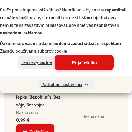
Vek mačky
Dospelá mačka
Prečo potrebujeme váš súhlas? Napríklad, aby sme si
zapamätali,
Hmotnosť balenia
Hmotnosť balenia
čo máte v košíku
, aby ste mohli ľahko zistiť
stav objednávky
a
0 - 100 g
nemusíte sa zakaždým prihlasovať, aby sme vás neobťažovali
Kastrácia mačky
Kastrácia mačky
nevhodnou reklamou
.
Nie
Ďakujeme,
s vašimi údajmi budeme zaobchádzať s rešpektom
.
Zdravotné obmedzenie
Zásady používania súborov cookie
mačky
Zdravotné obmedzenie
Bez zdravotných
mačky
Len nevyhnutné
Prijať všetko
obmedzení
Alergie mačky
Bez alergie bez
Podrobné nastavenia
špecifických potrieb, Bez
Alergie mačky
lepku, Bez obilnín, Bez
sóje, Bez vajec
Bežná cena
Bežná cena
0,99 €
Do košíka