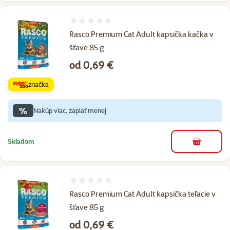
Hodnotenie 0%
Rasco Premium Cat Adult kapsička kačka v
šťave 85 g
Cena
od 0,69 €
značka
%
Nakúp viac, zaplať menej
Skladom
do košíka
Hodnotenie 0%
Rasco Premium Cat Adult kapsička teľacie v
šťave 85 g
Cena
od 0,69 €