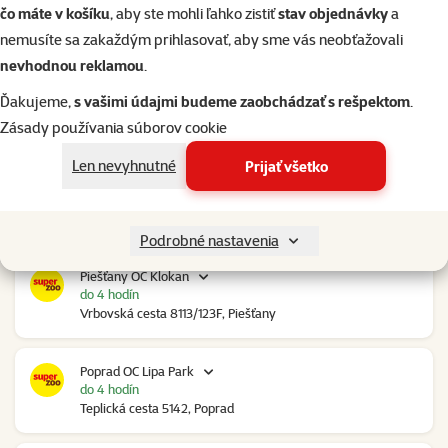
do 4 hodín
čo máte v košíku
, aby ste mohli ľahko zistiť
stav objednávky
a
Trenčianska 2740/70, Nové Mesto nad Váhom
nemusíte sa zakaždým prihlasovať, aby sme vás neobťažovali
nevhodnou reklamou
.
Nové Zámky Stop Shop
Ďakujeme,
s vašimi údajmi budeme zaobchádzať s rešpektom
.
do 4 hodín
Nitrianska cesta 109, Nové Zámky
Zásady používania súborov cookie
Len nevyhnutné
Prijať všetko
Pezinok Bozin Shopping
do 4 hodín
Šenkvická cesta 4798, Pezinok
Podrobné nastavenia
Piešťany OC Klokan
do 4 hodín
Vrbovská cesta 8113/123F, Piešťany
Poprad OC Lipa Park
do 4 hodín
Teplická cesta 5142, Poprad