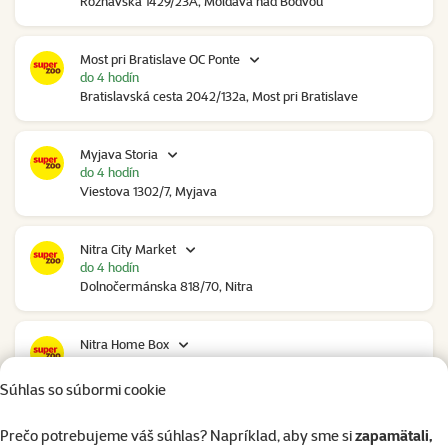
Rožňavská 1429/23A, Moldava nad Bodvou
Most pri Bratislave OC Ponte
do 4 hodín
Bratislavská cesta 2042/132a, Most pri Bratislave
Myjava Storia
do 4 hodín
Viestova 1302/7, Myjava
Nitra City Market
do 4 hodín
Dolnočermánska 818/70, Nitra
Nitra Home Box
do 4 hodín
Bratislavská 35, Nitra
Súhlas so súbormi cookie
Prečo potrebujeme váš súhlas? Napríklad, aby sme si
zapamätali,
Nové Mesto nad Váhom RGB Javorina