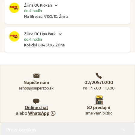
Žilina OC Klokan
do 4 hodín
Na Strelnici 9160/10, Žilina
Žilina OC Lipa Park
do 4 hodín
Košická 8843/3G, Žilina
Napíšte nám
02/20570200
eshop@superzoo.sk
Po–Pi 7:00 – 18:00
Online chat
82 predajní
alebo
WhatsApp
sme vám blízko
Menu v pätičke
Pre zákazníkov