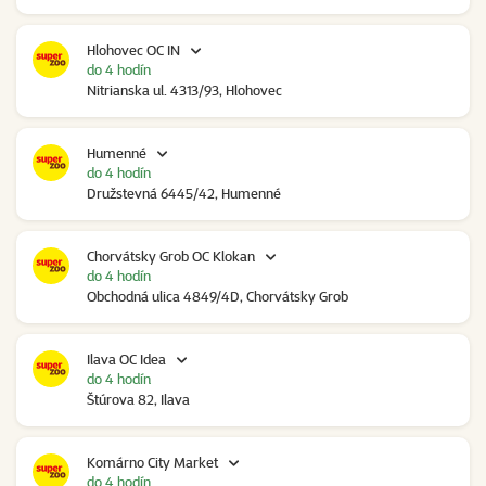
Hlohovec OC IN
do 4 hodín
Nitrianska ul. 4313/93, Hlohovec
Humenné
do 4 hodín
Družstevná 6445/42, Humenné
Chorvátsky Grob OC Klokan
do 4 hodín
Obchodná ulica 4849/4D, Chorvátsky Grob
Ilava OC Idea
do 4 hodín
Štúrova 82, Ilava
Komárno City Market
do 4 hodín