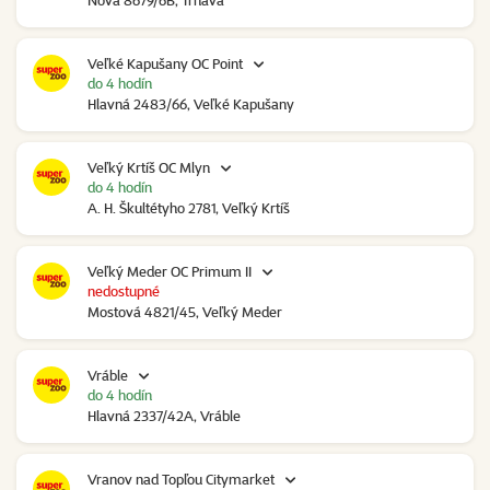
Nová 8679/6B, Trnava
Veľké Kapušany OC Point
do 4 hodín
Hlavná 2483/66, Veľké Kapušany
Veľký Krtíš OC Mlyn
do 4 hodín
A. H. Škultétyho 2781, Veľký Krtíš
Veľký Meder OC Primum II
nedostupné
Mostová 4821/45, Veľký Meder
Vráble
do 4 hodín
Hlavná 2337/42A, Vráble
Vranov nad Topľou Citymarket