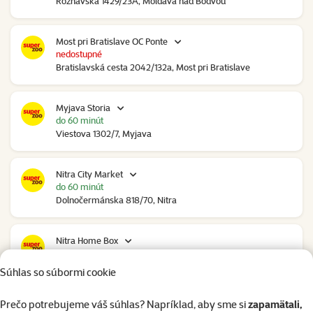
Rožňavská 1429/23A, Moldava nad Bodvou
Most pri Bratislave OC Ponte
nedostupné
Bratislavská cesta 2042/132a, Most pri Bratislave
Myjava Storia
do 60 minút
Viestova 1302/7, Myjava
Nitra City Market
do 60 minút
Dolnočermánska 818/70, Nitra
Nitra Home Box
do 60 minút
Bratislavská 35, Nitra
Súhlas so súbormi cookie
Prečo potrebujeme váš súhlas? Napríklad, aby sme si
zapamätali,
Nové Mesto nad Váhom RGB Javorina