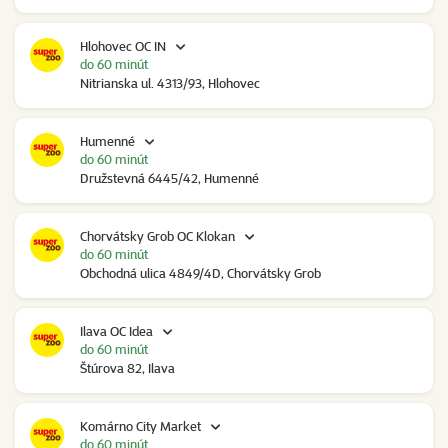
Hlohovec OC IN
do 60 minút
Nitrianska ul. 4313/93, Hlohovec
Humenné
do 60 minút
Družstevná 6445/42, Humenné
Chorvátsky Grob OC Klokan
do 60 minút
Obchodná ulica 4849/4D, Chorvátsky Grob
Ilava OC Idea
do 60 minút
Štúrova 82, Ilava
Komárno City Market
do 60 minút