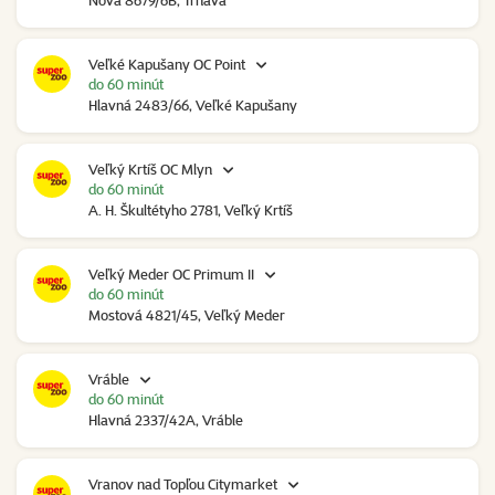
Nová 8679/6B, Trnava
Veľké Kapušany OC Point
do 60 minút
Hlavná 2483/66, Veľké Kapušany
Veľký Krtíš OC Mlyn
do 60 minút
A. H. Škultétyho 2781, Veľký Krtíš
Veľký Meder OC Primum II
do 60 minút
Mostová 4821/45, Veľký Meder
Vráble
do 60 minút
Hlavná 2337/42A, Vráble
Vranov nad Topľou Citymarket