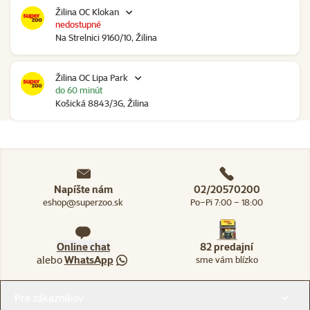
Žilina OC Klokan
nedostupné
Na Strelnici 9160/10, Žilina
Žilina OC Lipa Park
do 60 minút
Košická 8843/3G, Žilina
Napíšte nám
02/20570200
eshop@superzoo.sk
Po–Pi 7:00 – 18:00
Online chat
82 predajní
alebo
WhatsApp
sme vám blízko
Menu v pätičke
Pre zákazníkov