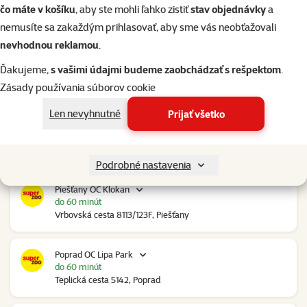
do 60 minút
čo máte v košíku
, aby ste mohli ľahko zistiť
stav objednávky
a
Trenčianska 2740/70, Nové Mesto nad Váhom
nemusíte sa zakaždým prihlasovať, aby sme vás neobťažovali
nevhodnou reklamou
.
Nové Zámky Stop Shop
Ďakujeme,
s vašimi údajmi budeme zaobchádzať s rešpektom
.
do 60 minút
Nitrianska cesta 109, Nové Zámky
Zásady používania súborov cookie
Len nevyhnutné
Prijať všetko
Pezinok Bozin Shopping
do 60 minút
Šenkvická cesta 4798, Pezinok
Podrobné nastavenia
Piešťany OC Klokan
do 60 minút
Vrbovská cesta 8113/123F, Piešťany
Poprad OC Lipa Park
do 60 minút
Teplická cesta 5142, Poprad