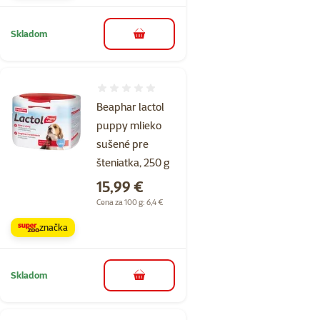
Skladom
do košíka
Hodnotenie 0%
Beaphar lactol
puppy mlieko
sušené pre
šteniatka, 250 g
Cena
15,99 €
Cena za 100 g: 6,4 €
značka
Skladom
do košíka