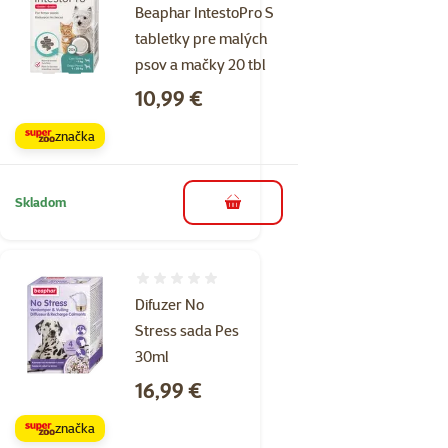
Beaphar IntestoPro S
tabletky pre malých
psov a mačky 20 tbl
Cena
10,99 €
značka
Skladom
do košíka
Hodnotenie 0%
Difuzer No
Stress sada Pes
30ml
Cena
16,99 €
značka