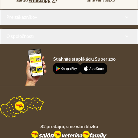
alebo
WhatsApp
sme vám blízko
Menu v pätičke
Pre zákazníkov
O spoločnosti
Stiahnite si aplikáciu Super zoo
82 predajní,
sme vám blízko