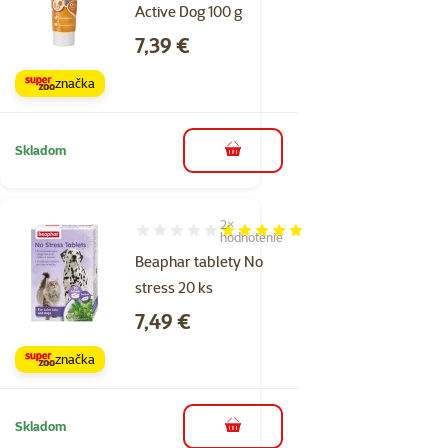
Active Dog 100 g
Cena
7,39 €
značka
Skladom
do košíka
2×
Hodnotenie 100%, počet hodnotení: 2
hodnotenie
Beaphar tablety No
stress 20 ks
Cena
7,49 €
značka
Skladom
do košíka