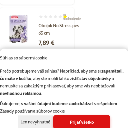
1×
Hodnotenie 20%, počet hodnotení: 1
hodnotenie
Obojok No Stress pes
65 cm
Cena
7,89 €
značka
Súhlas so súbormi cookie
Prečo potrebujeme váš súhlas? Napríklad, aby sme si
zapamätali,
Skladom
do košíka
čo máte v košíku
, aby ste mohli ľahko zistiť
stav objednávky
a
nemusíte sa zakaždým prihlasovať, aby sme vás neobťažovali
nevhodnou reklamou
.
Hodnotenie 0%
Beaphar ľanový
Ďakujeme,
s vašimi údajmi budeme zaobchádzať s rešpektom
.
olej 460 ml
Zásady používania súborov cookie
Cena
14,99 €
Len nevyhnutné
Prijať všetko