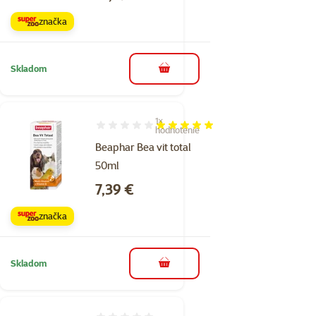
značka
Skladom
do košíka
1×
Hodnotenie 100%, počet hodnotení: 1
hodnotenie
Beaphar Bea vit total
50ml
Cena
7,39 €
značka
Skladom
do košíka