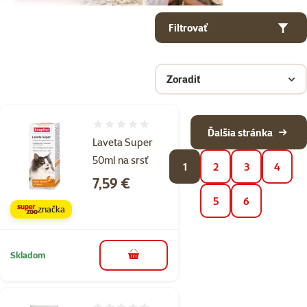
Parametrický filter
Vybrané filtre
Produkty v kategorii Vitamíny a doplnky stravy pre psov
Filtrovať
Zoradiť
Hodnotenie 0%
Ďalšia stránka
Laveta Super
50ml na srsť
1
2
3
4
Cena
7,59 €
5
6
značka
Skladom
do košíka