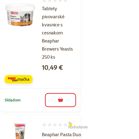
Hodnotenie 0%
Tablety
pivovarské
kvasnice s
cesnakom
Beaphar
Brewers Yeasts
250 ks
Cena
10,49 €
značka
Skladom
do košíka
1×
Hodnotenie 20%, počet hodnotení: 1
hodnotenie
Beaphar Pasta Duo