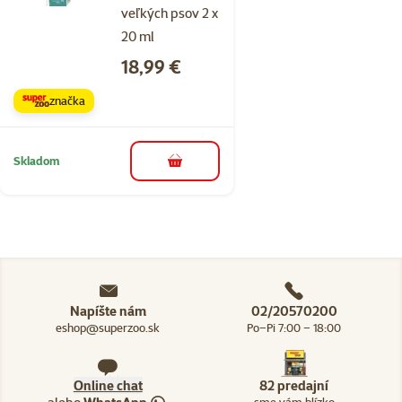
veľkých psov 2 x
20 ml
Cena
18,99 €
značka
Skladom
do košíka
Napíšte nám
02/20570200
eshop@superzoo.sk
Po–Pi 7:00 – 18:00
Online chat
82 predajní