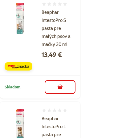
Hodnotenie 0%
Beaphar
IntestoPro S
pasta pre
malých psov a
mačky 20 ml
Cena
13,49 €
značka
Skladom
do košíka
Hodnotenie 0%
Beaphar
IntestoPro L
pasta pre