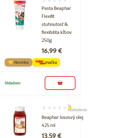
Hodnotenie 0%
Pasta Beaphar
Flexifit
stuhnutosť &
flexibilita kĺbov
250g
Cena
16,99 €
💛 Novinka
značka
Skladom
do košíka
1×
Hodnotenie 20%, počet hodnotení: 1
hodnotenie
Beaphar lososvý olej
425 ml
Cena
13,59 €