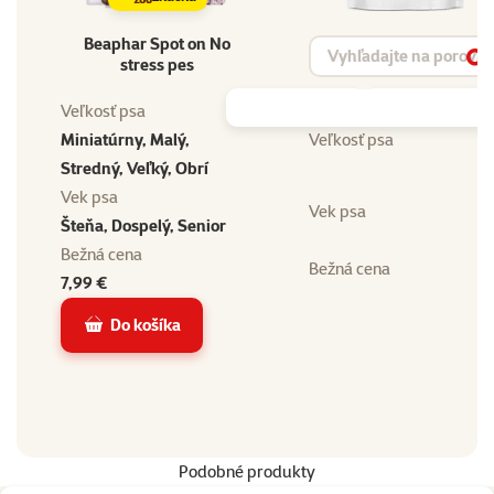
Beaphar Spot on No
Vyhľadávanie produktu
stress pes
Vy
Veľkosť psa
Miniatúrny, Malý,
Veľkosť psa
Stredný, Veľký, Obrí
Vek psa
Vek psa
Šteňa, Dospelý, Senior
Bežná cena
Bežná cena
7,99 €
Do košíka
Podobné produkty