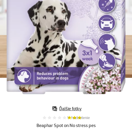
Ďalšie fotky
Hodnotenie 60%, počet hodnotení:
1×
hodnotenie
Beaphar Spot on No stress pes