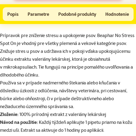
Beaphar Spot on No stress pes
Do košíka
Popis
Parametre
Podobné produkty
Hodnotenie
Na začiatok stránky
superzoo.product.detail.content
Prípravok pre zníženie stresu a upokojenie psov. Beaphar No Stress
Spot On je vhodný pre všetky plemená a vekové kategórie psov.
Znižuje stres u psov a udržiava ich v pokoji vďaka upokojujúcemu
účinku extraktu valeriány lekárskej, ktorá je obsiahnutá
v mikrokapsuliach. Tie fungujú na princípe pomalého uvoľňovania a
dlhodobého účinku.
Používa sa v prípade nadmerného štekania alebo kňučania v
dôsledku úzkosti z odlúčenia, návštevy veterinára, pri cestovaní,
búrke alebo ohňostroji, či v prípade deštruktívneho alebo
nežiaduceho územného správania sa.
Zloženie:
100% prírodný extrakt z valeriány lekárskej
Návod na použitie:
Každý týždeň aplikujte 1 pipetu priamo na kožu
medzi uši. Extrakt sa aktivuje do 1 hodiny po aplikácii.