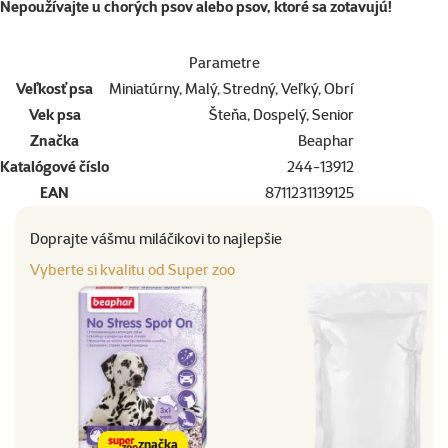
Nepoužívajte u chorých psov alebo psov, ktoré sa zotavujú!
Parametre
Veľkosť psa
Miniatúrny, Malý, Stredný, Veľký, Obrí
Vek psa
Šteňa, Dospelý, Senior
Značka
Beaphar
Katalógové číslo
244-13912
EAN
8711231139125
Doprajte vášmu miláčikovi to najlepšie
Vyberte si kvalitu od Super zoo
značka