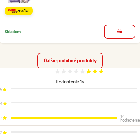
značka
Skladom
do košíka
Ďalšie podobné produkty
Hodnotenie 60%
Hodnotenie 1×
5
4
1×
3
hodnotenie
2