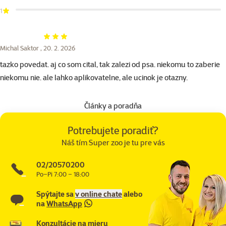
1
Hodnotenie 60%
Michal Saktor ,
20. 2. 2026
tazko povedat. aj co som cital, tak zalezi od psa. niekomu to zaberie
niekomu nie. ale lahko aplikovatelne, ale ucinok je otazny.
Články a poradňa
Potrebujete poradiť?
Náš tím Super zoo je tu pre vás
02/20570200
Po–Pi 7:00 – 18:00
Spýtajte sa
v online chate
alebo
na
WhatsApp
Konzultácie na mieru