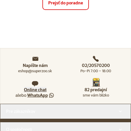
Prejsť do poradne
Napíšte nám
02/20570200
eshop@superzoo.sk
Po–Pi 7:00 – 18:00
Online chat
82 predajní
alebo
WhatsApp
sme vám blízko
Menu v pätičke
Pre zákazníkov
O spoločnosti