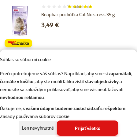
1×
hodnotenie
Hodnotenie 100%, počet hodnotení: 1
Beaphar pochúťka Cat No stress 35 g
Cena
3,49 €
značka
Súhlas so súbormi cookie
Skladom
do košíka
Prečo potrebujeme váš súhlas? Napríklad, aby sme si
zapamätali,
čo máte v košíku
, aby ste mohli ľahko zistiť
stav objednávky
a
1×
hodnotenie
Hodnotenie 100%, počet hodnotení: 1
nemusíte sa zakaždým prihlasovať, aby sme vás neobťažovali
Obojok No Stress macka 35 cm
nevhodnou reklamou
.
Cena
7,69 €
Ďakujeme,
s vašimi údajmi budeme zaobchádzať s rešpektom
.
Zásady používania súborov cookie
značka
Len nevyhnutné
Prijať všetko