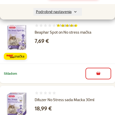
Skladom
do košíka
Podrobné nastavenia
1×
hodnotenie
Hodnotenie 100%, počet hodnotení: 1
Beaphar Spot on No stress mačka
Cena
7,69 €
značka
Skladom
do košíka
Hodnotenie 0%
Difuzer No Stress sada Macka 30ml
Cena
18,99 €