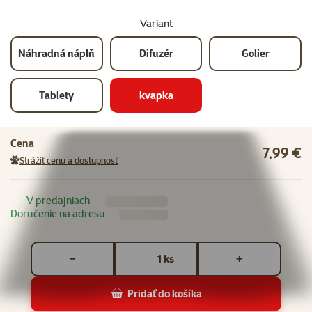
Variant
Náhradná náplň
Difuzér
Golier
Tablety
kvapka
Cena
7,99 €
Strážiť cenu a dostupnosť
V predajniach
Doručenie na adresu
Počet kusov *
ks
−
+
Pridať do košíka