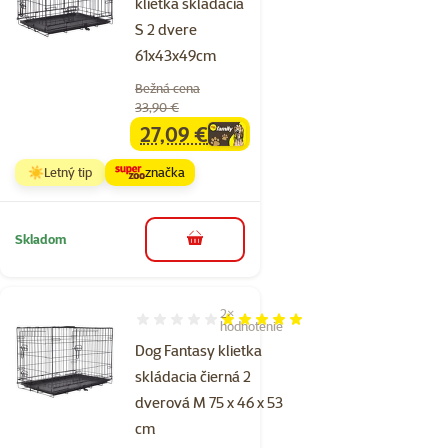
klietka skladacia
S 2 dvere
61x43x49cm
Bežná cena
33,90 €
27,09 €
family
cena
☀️Letný tip
značka
Skladom
do košíka
2×
Hodnotenie 100%, počet hodnotení: 2
hodnotenie
Dog Fantasy klietka
skládacia čierná 2
dverová M 75 x 46 x 53
cm