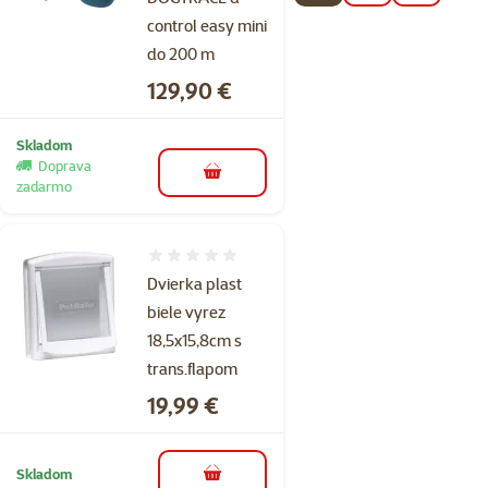
control easy mini
do 200 m
Cena
129,90 €
Skladom
Doprava
do košíka
zadarmo
Hodnotenie 0%
Dvierka plast
biele vyrez
18,5x15,8cm s
trans.flapom
Cena
19,99 €
Skladom
do košíka