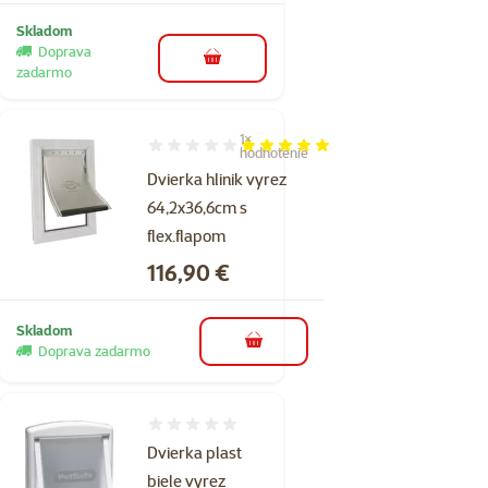
Skladom
Doprava
do košíka
zadarmo
1×
Hodnotenie 100%, počet hodnotení: 1
hodnotenie
Dvierka hlinik vyrez
64,2x36,6cm s
flex.flapom
Cena
116,90 €
Skladom
do košíka
Doprava zadarmo
Hodnotenie 0%
Dvierka plast
biele vyrez