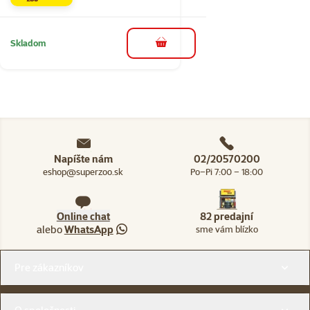
Skladom
do košíka
Napíšte nám
02/20570200
eshop@superzoo.sk
Po–Pi 7:00 – 18:00
Online chat
82 predajní
alebo
WhatsApp
sme vám blízko
Menu v pätičke
Pre zákazníkov