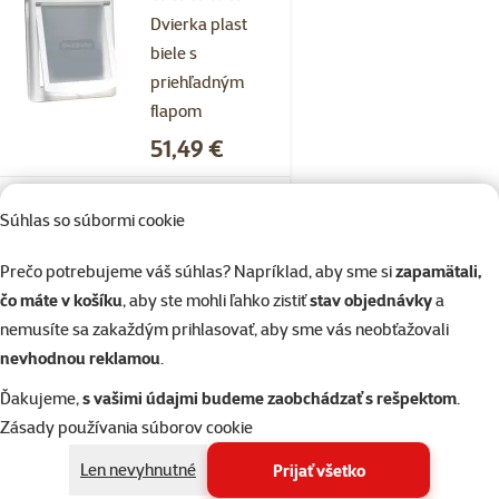
Hodnotenie 0%
Dvierka plast
biele s
priehľadným
flapom
Cena
51,49 €
Skladom
Súhlas so súbormi cookie
do košíka
Prečo potrebujeme váš súhlas? Napríklad, aby sme si
zapamätali,
čo máte v košíku
, aby ste mohli ľahko zistiť
stav objednávky
a
1×
Hodnotenie 100%, počet hodnotení: 1
hodnotenie
nemusíte sa zakaždým prihlasovať, aby sme vás neobťažovali
Savic ohrádka dog
nevhodnou reklamou
.
park 1 - 61 x 61 cm
Ďakujeme,
s vašimi údajmi budeme zaobchádzať s rešpektom
.
Cena
77,90 €
Zásady používania súborov cookie
Len nevyhnutné
Skladom
Prijať všetko
do košíka
Doprava zadarmo