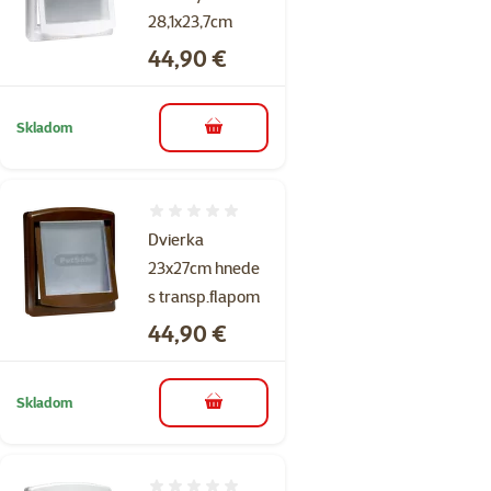
28,1x23,7cm
Cena
44,90 €
Skladom
do košíka
Hodnotenie 0%
Dvierka
23x27cm hnede
s transp.flapom
Cena
44,90 €
Skladom
do košíka