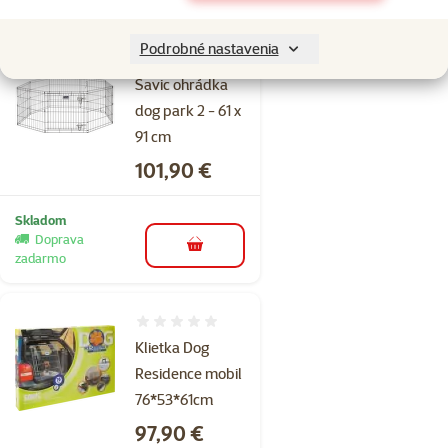
Podrobné nastavenia
Hodnotenie 0%
Savic ohrádka
dog park 2 - 61 x
91 cm
Cena
101,90 €
Skladom
Doprava
do košíka
zadarmo
Hodnotenie 0%
Klietka Dog
Residence mobil
76*53*61cm
Cena
97,90 €