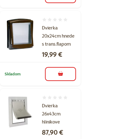
Hodnotenie 0%
Dvierka
20x24cm hnede
s trans.flapom
Cena
19,99 €
Skladom
do košíka
Hodnotenie 0%
Dvierka
26x43cm
hlinikove
Cena
87,90 €