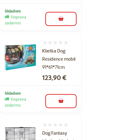
Skladom
Doprava
do košíka
zadarmo
Hodnotenie 0%
Klietka Dog
Residence mobil
91*61*71cm
Cena
123,90 €
Skladom
Doprava
do košíka
zadarmo
Hodnotenie 0%
Dog Fantasy