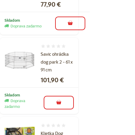
Cena
77,90 €
Skladom
do košíka
Doprava zadarmo
Hodnotenie 0%
Savic ohrádka
dog park 2 - 61 x
91 cm
Cena
101,90 €
Skladom
Doprava
do košíka
zadarmo
Hodnotenie 0%
Klietka Dog