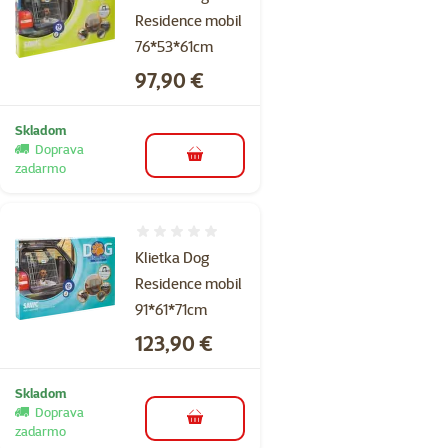
Residence mobil
76*53*61cm
Cena
97,90 €
Skladom
Doprava
do košíka
zadarmo
Hodnotenie 0%
Klietka Dog
Residence mobil
91*61*71cm
Cena
123,90 €
Skladom
Doprava
do košíka
zadarmo