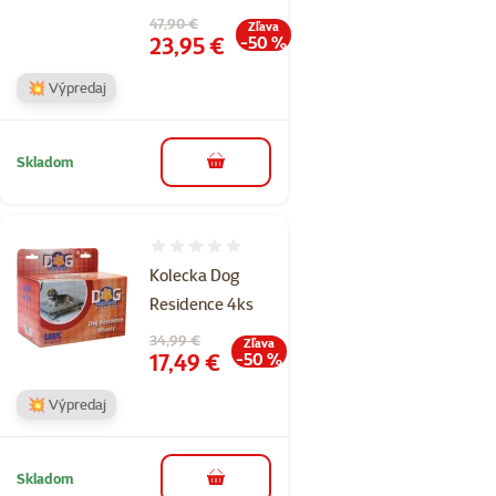
Pôvodná cena
47,90 €
Zľava
Cena
23,95 €
-50 %
💥 Výpredaj
Skladom
do košíka
Hodnotenie 0%
Kolecka Dog
Residence 4ks
Pôvodná cena
34,99 €
Zľava
Cena
17,49 €
-50 %
💥 Výpredaj
Skladom
do košíka