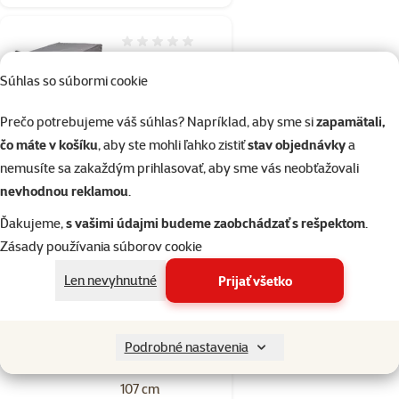
Hodnotenie 0%
Prehoz SAVIC
Súhlas so súbormi cookie
Dog Residence
61 cm
Prečo potrebujeme váš súhlas? Napríklad, aby sme si
zapamätali,
Pôvodná cena
22,99 €
Zľava
čo máte v košíku
, aby ste mohli ľahko zistiť
stav objednávky
a
Cena
11,49 €
-50 %
nemusíte sa zakaždým prihlasovať, aby sme vás neobťažovali
nevhodnou reklamou
.
💥 Výpredaj
Ďakujeme,
s vašimi údajmi budeme zaobchádzať s rešpektom
.
Zásady používania súborov cookie
Skladom
do košíka
Len nevyhnutné
Prijať všetko
Hodnotenie 0%
Prehoz SAVIC
Podrobné nastavenia
Dog Residence
107 cm