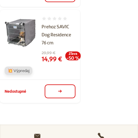
Hodnotenie 0%
Prehoz SAVIC
Dog Residence
76 cm
Pôvodná cena
29,99 €
Zľava
Cena
14,99 €
-50 %
💥 Výpredaj
Nedostupné
detail