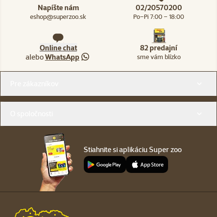
Napíšte nám
02/20570200
eshop@superzoo.sk
Po–Pi 7:00 – 18:00
Online chat
82 predajní
alebo
WhatsApp
sme vám blízko
Menu v pätičke
Pre zákazníkov
O spoločnosti
Stiahnite si aplikáciu Super zoo