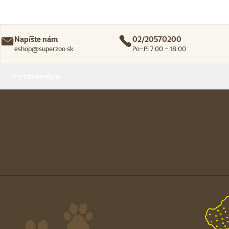
Napíšte nám
02/20570200
eshop@superzoo.sk
Po–Pi 7:00 – 18:00
Menu v pätičke
Pre zákazníkov