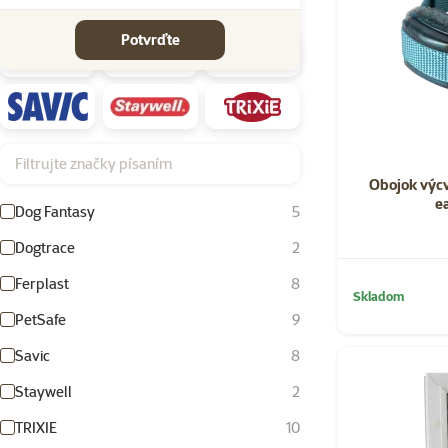
Značky
Potvrďte
Filtrujte značky písaním
Obojok výc
e
Dog Fantasy
5
Dogtrace
2
Ferplast
8
Skladom
PetSafe
9
Savic
8
Staywell
2
TRIXIE
10