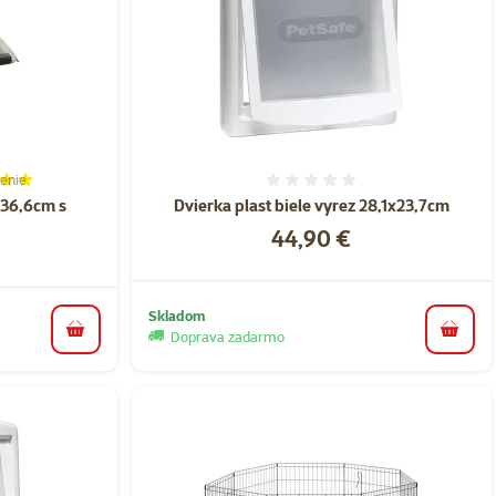
enie
ie 100%, počet hodnotení: 1
Hodnotenie 0%
x36,6cm s
Dvierka plast biele vyrez 28,1x23,7cm
Cena
44,90 €
Skladom
Doprava zadarmo
do koš
do košíka