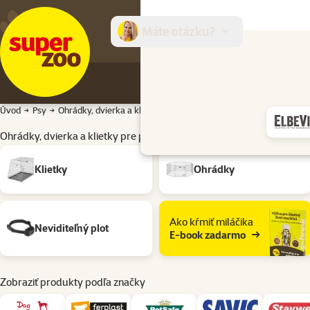
Máte otázku?
E-sh
Úvod
Psy
Ohrádky, dvierka a klietky
Ohrádky, dvierka a klietky pre pso
Ohrádky, dvierka a klietky pre psov
Podkategória
Klietky
Ohrádky
Ako kŕmiť miláčika
Neviditeľný plot
E-book zadarmo
Zobraziť produkty podľa značky