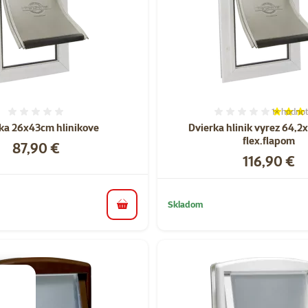
1×
hodnot
Hodnotenie 0%
Hodnoten
ka 26x43cm hlinikove
Dvierka hlinik vyrez 64,2
flex.flapom
Cena
87,90 €
Cena
116,90 €
Skladom
do košíka