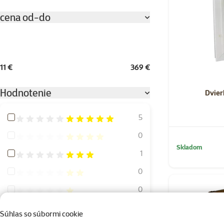
cena od-do
11 €
369 €
Hodnotenie
Dvier
Hodnotenie 100%
5
Hodnotenie 80%
0
Skladom
Hodnotenie 60%
1
Hodnotenie 40%
0
Hodnotenie 20%
0
Súhlas so súbormi cookie