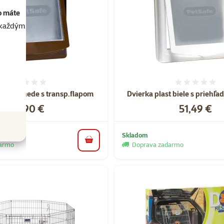
o máte
akaždým
Hodnotenie 0%
Hodnote
27cm hnede s transp.flapom
Dvierka plast biele s priehľ
Cena
Cena
44,90 €
51,49 €
Skladom
do košíka
darmo
Doprava zadarmo