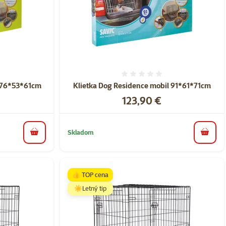
nie 0%
Hodnotenie 0%
l 76*53*61cm
Klietka Dog Residence mobil 91*61*71cm
Cena
123,90 €
Skladom
do košíka
do koš
👍 TOP cena
☀️Letný tip