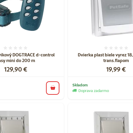
Hodnotenie 0%
Hodnote
vikový DOGTRACE d-control
Dvierka plast biele vyrez 18
asy mini do 200 m
trans.flapom
Cena
Cena
129,90 €
19,99 €
Skladom
do košíka
Doprava zadarmo