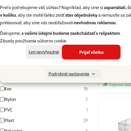
Veľkosť psa
Prečo potrebujeme váš súhlas? Napríklad, aby sme si
zapamätali, č
Miniatúrny
11
v košíku
, aby ste mohli ľahko zistiť
stav objednávky
a nemusíte sa z
Malý
27
prihlasovať, aby sme vás neobťažovali
nevhodnou reklamou
.
Stredný
27
Ďakujeme,
s vašimi údajmi budeme zaobchádzať s rešpektom
.
Zásady používania súborov cookie
Veľký
19
Len nevyhnutné
Prijať všetko
Obrí
6
Dvierka 23x
Materiál
Podrobné nastavenia
Hliník
5
Skladom
Doprava za
Kov
18
Nylon
2
PVC
1
Plast
29
Polyester
3