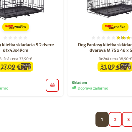
značka
značka
2×
hodno
Hodnotenie 0%
Hodnoten
 klietka skladacia S 2 dvere
Dog Fantasy klietka skládac
61x43x49cm
dverová M 75 x 46 x 
Bežná cena 33,90 €
Bežná cena 38,90 €
27,09 €
31,09 €
family
cena
family
cena
Skladom
do košíka
darmo
Doprava zadarmo
1
2
3