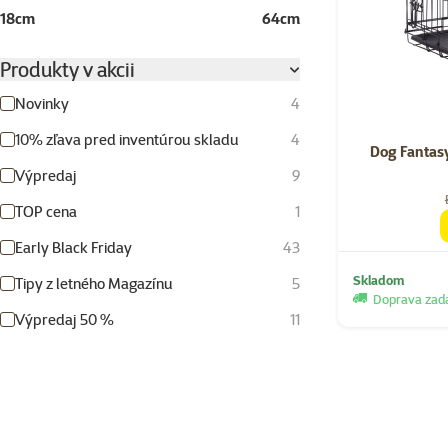
18cm
64cm
Produkty v akcii
Novinky
4
10% zľava pred inventúrou skladu
4
Dog Fantasy
Výpredaj
9
TOP cena
1
Early Black Friday
43
Skladom
Tipy z letného Magazínu
5
Doprava za
Výpredaj 50 %
11