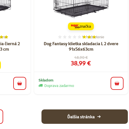
značka
tenie
1×
hodnotenie
ie 100%, počet hodnotení: 2
Hodnotenie 60%, počet ho
ia čierná 2
Dog Fantasy klietka skladacia L 2 dvere
53 cm
91x56x63cm
Pôvodná cena
48,90 €
Cena
38,99 €
Skladom
do košíka
do koš
Doprava zadarmo
Ďalšia stránka