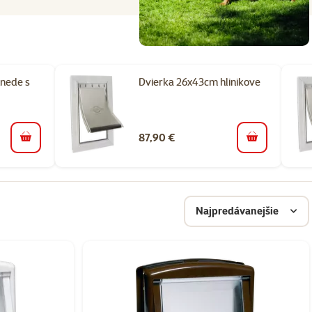
nede s
Dvierka 26x43cm hlinikove
87,90 €
do košíka
do košíka
Najpredávanejšie