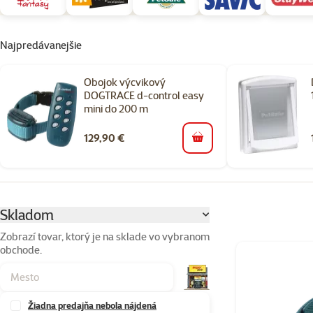
Najpredávanejšie
Obojok výcvikový
DOGTRACE d-control easy
mini do 200 m
129,90 €
do košíka
Parametrický filter
Vybrané filtre
Skladom
Zobrazí tovar, ktorý je na sklade vo vybranom
obchode.
Produkty v kateg
Žiadna predajňa nebola nájdená