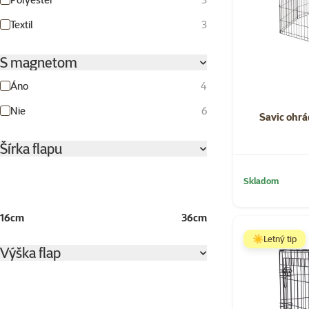
Textil
3
S magnetom
Áno
4
Nie
6
Savic ohrá
Šírka flapu
Skladom
16cm
36cm
☀️Letný tip
Výška flap