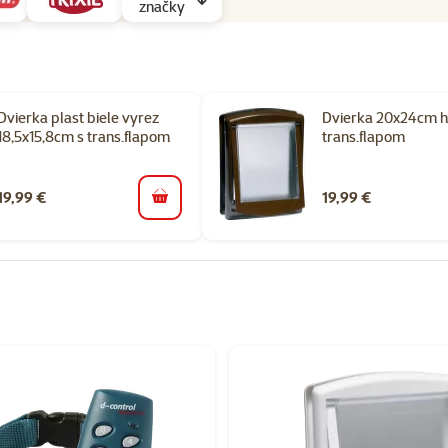
značky
Dvierka plast biele vyrez
Dvierka 20x24cm h
18,5x15,8cm s trans.flapom
trans.flapom
19,99 €
19,99 €
do košíka
orii Ohrádky, dvierka a klietky pre psov