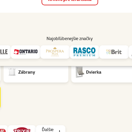
op
Akcie a zľavy
Predajne
Služby
Poradňa
Pomáh
82
Najobľúbenejšie značky
v
Zábrany
Dvierka
Ďalšie