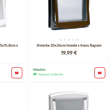
nie 0%
Hodnotenie 0%
,5x15,8cm s
Dvierka 20x24cm hnede s trans.flapom
Cena
19,99 €
Skladom
Doprava zadarmo
do koš
do košíka