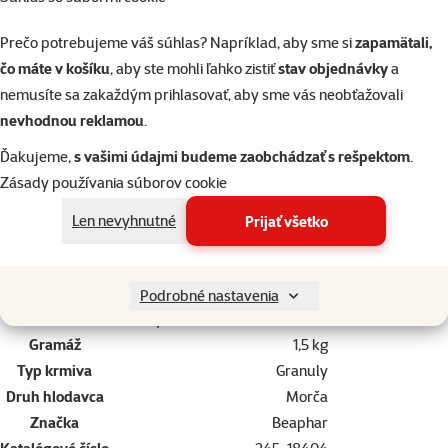
Zloženie:
obilniny, deriváty rastlinného pôvodu, extrakt z rastlinných
proteínov, semená, minerály, kvasnice, zelenina, Yucca Shidigera,
Prečo potrebujeme váš súhlas? Napríklad, aby sme si
zapamätali,
riasy (min. 0.01% Spirulina).
čo máte v košíku
, aby ste mohli ľahko zistiť
stav objednávky
a
Akostné znaky:
proteíny 20%, vlhkosť 9.2%, tuky 4%, hrubé
nemusíte sa zakaždým prihlasovať, aby sme vás neobťažovali
popoloviny 5,9%, vláknina 22%, vápnik 0,63%, horčík 0,2%, sodík
nevhodnou reklamou
.
0,51%, draslík 0,97%, fosfor 0,5%, vitamín A 48000 m.j./ kg, vitamín
Ďakujeme,
s vašimi údajmi budeme zaobchádzať s rešpektom
.
D3 1440 m.j./ kg, vitamín E (alfatokoferol) 109 mg / kg, meď (ako síran
Zásady používania súborov cookie
meďnatý) 26.7 mg / kg.
Zloženie a príchuť:
Semená, Obilniny, Yucca
Len nevyhnutné
Prijať všetko
Parametre
Podrobné nastavenia
Zloženie
Obilniny, Semená, Yucca, Zelenina
Gramáž
1,5 kg
Typ krmiva
Granuly
Druh hlodavca
Morča
Značka
Beaphar