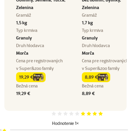
Zelenina
Zelenina
Gramáž
Gramáž
1,5 kg
1,7 kg
Typ krmiva
Typ krmiva
Granuly
Granuly
Druh hlodavca
Druh hlodavca
Morča
Morča
Cena pre registrovaných
Cena pre registrovaných
v
Super&zoo family
v
Super&zoo family
19,29 €
8,89 €
family
cena
family
cena
Bežná cena
Bežná cena
19,29 €
8,89 €
Hodnotenie 80%
Hodnotenie 1×
5