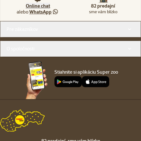
Online chat
82 predajní
alebo
WhatsApp
sme vám blízko
Menu v pätičke
Pre zákazníkov
O spoločnosti
Stiahnite si aplikáciu Super zoo
82 predajní,
sme vám blízko