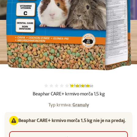
Hodnotenie 80%, počet hodnotení:
1×
hodnotenie
Beaphar CARE+ krmivo morča 1,5 kg
Typ krmiva:
Granuly
Beaphar CARE+ krmivo morča 1,5 kg nie je na predaj.