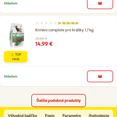
Skladom
do košíka
3×
hodnotenie
Hodnotenie 93%, počet hodnotení: 3
Krmivo complete pre králiky 1,7 kg
Pôvodná cena
20,89 €
Cena
14,99 €
👍 TOP
cena
Skladom
do košíka
Ďalšie podobné produkty
Beaphar CARE+ krmivo morča 1,5 kg
Výhodné balíčky
Popis
Parametre
Hodnotenie