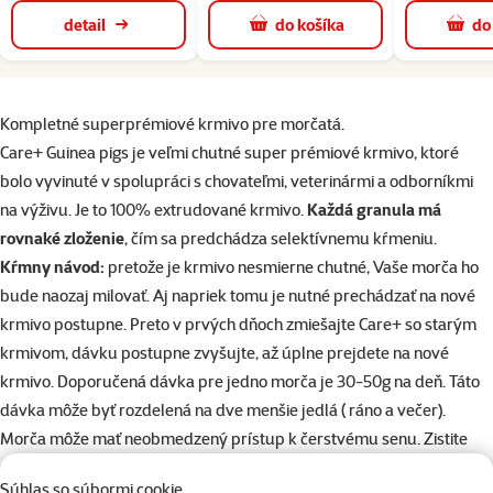
detail
do košíka
do
superzoo.product.detail.content
Kompletné superprémiové krmivo pre morčatá.
Care+ Guinea pigs je veľmi chutné super prémiové krmivo, ktoré
bolo vyvinuté v spolupráci s chovateľmi, veterinármi a odborníkmi
na výživu. Je to 100% extrudované krmivo.
Každá granula má
rovnaké zloženie
, čím sa predchádza selektívnemu kŕmeniu.
Kŕmny návod:
pretože je krmivo nesmierne chutné, Vaše morča ho
bude naozaj milovať. Aj napriek tomu je nutné prechádzať na nové
krmivo postupne. Preto v prvých dňoch zmiešajte Care+ so starým
krmivom, dávku postupne zvyšujte, až úplne prejdete na nové
krmivo. Doporučená dávka pre jedno morča je 30-50g na deň. Táto
dávka môže byť rozdelená na dve menšie jedlá ( ráno a večer).
Morča môže mať neobmedzený prístup k čerstvému senu. Zistite
prístup k čerstvej pitnej vode.
Súhlas so súbormi cookie