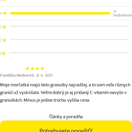
1×
4
hodnotenie
3
2
1
Hodnotenie 80%
Františka Medvecká ,
8. 4. 2021
Moje morčatká majú tieto granulky najradšej, a to som veľa rôznych
granúl už vyskúšala. Veľmi dobrý je aj pridaný C-vitamín navyše v
granulkách. Mínus je jedine trochu vyššia cena.
Články a poradňa
Potrebujete poradiť?