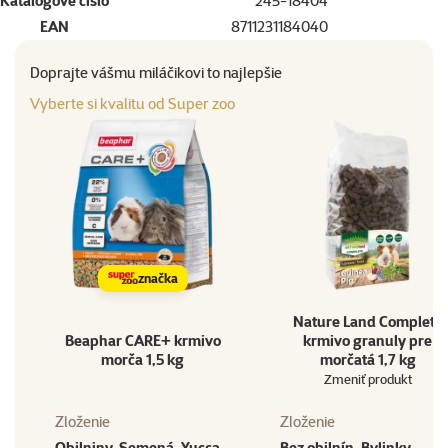
Katalógové číslo
245-18404
EAN
8711231184040
Doprajte vášmu miláčikovi to najlepšie
Vyberte si kvalitu od Super zoo
značka
Nature Land Complete
Beaphar CARE+ krmivo
krmivo granuly pre
morča 1,5 kg
morčatá 1,7 kg
Zmeniť produkt
Zloženie
Zloženie
Obilniny, Semená, Yucca,
Bez obilnín, Bylinky,