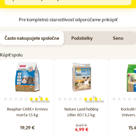
Na začiatok stránky
Pre kompletnú starostlivosť odporúčame prikúpiť
Často nakupujete spoločne
Podstielky
Seno
Kúpiť spolu
1×
3×
Hodnotenie 80%, počet hodnotení: 1
Hodnotenie 67%, počet hodn
hodnotenie
hodnotenie
Beaphar CARE+ krmivo
Nature Land hobliny
Kockolit 
morča 1,5 kg
Litter 60 l 3,2 kg ​
Univers.
6,49 €
19,29 €
15,
4,99 €