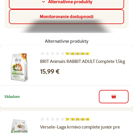
Alternatívne produkty
Monitorovanie dostupnosti
Alternatívne produkty
1×
hodnotenie
Hodnotenie 100%, počet hodnotení: 1
BRIT Animals RABBIT ADULT Complete 1,5kg
Cena
15,99 €
Skladom
do košíka
5×
hodnotenie
Hodnotenie 100%, počet hodnotení: 5
Versele-Laga krmivo complete junior pre