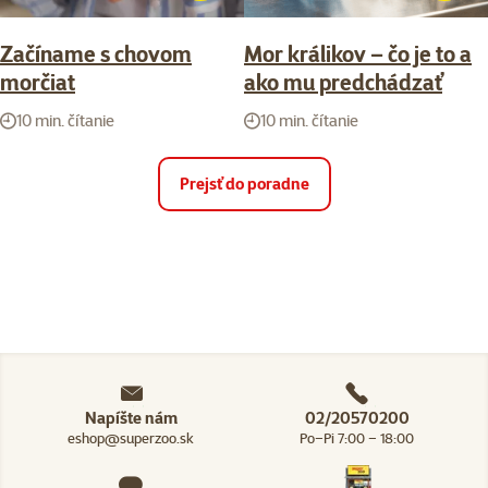
Začíname s chovom
Mor králikov – čo je to a
morčiat
ako mu predchádzať
10 min. čítanie
10 min. čítanie
Prejsť do poradne
Napíšte nám
02/20570200
eshop@superzoo.sk
Po–Pi 7:00 – 18:00