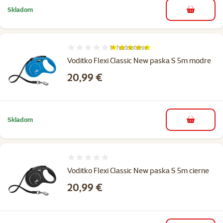
Skladom
do košíka
1×
hodnotenie
Hodnotenie 100%, počet hodnotení: 1
Voditko Flexi Classic New paska S 5m modre
Cena
20,99 €
Skladom
do košíka
Hodnotenie 0%
Voditko Flexi Classic New paska S 5m cierne
Cena
20,99 €