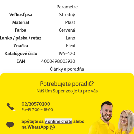
Parametre
Veľkosť psa
Stredný
Materiál
Plast
Farba
Červená
Lanko / páska / reťaz
Lano
Značka
Flexi
Katalógové číslo
194-420
EAN
4000498003930
Články a poradňa
Potrebujete poradiť?
Náš tím Super zoo je tu pre vás
02/20570200
Po–Pi 7:00 – 18:00
Spýtajte sa
v online chate
alebo
na
WhatsApp