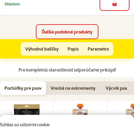
Skladom
do košíka
Ďalšie podobné produkty
Vodidlo FLEXI Comfort Long červené M
Výhodné balíčky
Popis
Parametre
Na začiatok stránky
Pre kompletnú starostlivosť odporúčame prikúpiť
Pochúťky pre psov
Vrecká na exkrementy
Výcvik psa
Súhlas so súbormi cookie