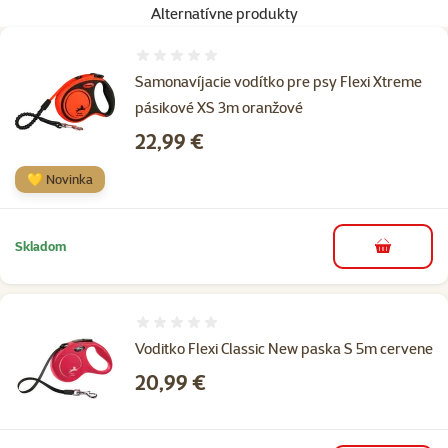
Alternatívne produkty
Hodnotenie 0%
Samonavíjacie vodítko pre psy Flexi Xtreme
pásikové XS 3m oranžové
Cena
22,99 €
💛 Novinka
Skladom
do košíka
Hodnotenie 0%
Voditko Flexi Classic New paska S 5m cervene
Cena
20,99 €