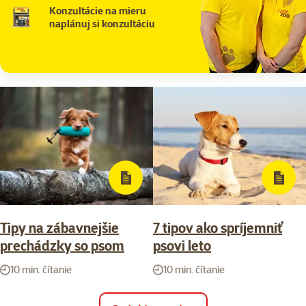
Konzultácie na mieru
naplánuj si konzultáciu
Tipy na zábavnejšie
7 tipov ako spríjemniť
prechádzky so psom
psovi leto
10 min. čítanie
10 min. čítanie