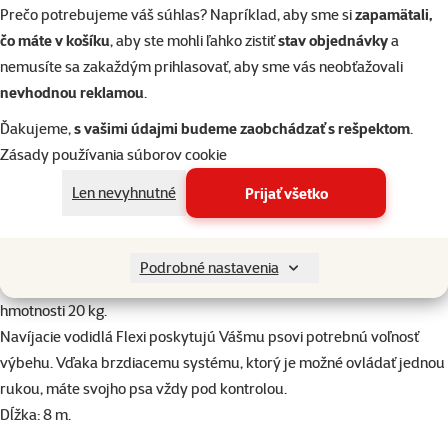
Prečo potrebujeme váš súhlas? Napríklad, aby sme si
zapamätali,
Hodnotenie 0%
Hodnotenie 0%
čo máte v košíku
, aby ste mohli ľahko zistiť
stav objednávky
a
Prospera Plus Junior
Lízací pamlsok Zoë
Lízací pa
pochúťka kolieska z
Licky Snack s tekvicou a
Licky Snack 
nemusíte sa zakaždým prihlasovať, aby sme vás neobťažovali
kačacieho mäsa 230 g
lososom 85 g
kuracím m
nevhodnou reklamou
.
Ďakujeme,
s vašimi údajmi budeme zaobchádzať s rešpektom
.
8,89 €
3,99 €
3,9
Zásady používania súborov cookie
Len nevyhnutné
Prijať všetko
do košíka
do košíka
do
Podrobné nastavenia
superzoo.product.detail.content
Extra dlhé samonavíjacie lankové vodidlo pre stredne veľké psy do
hmotnosti 20 kg.
Navíjacie vodidlá Flexi poskytujú Vášmu psovi potrebnú voľnosť
výbehu. Vďaka brzdiacemu systému, ktorý je možné ovládať jednou
rukou, máte svojho psa vždy pod kontrolou.
Dĺžka: 8 m.