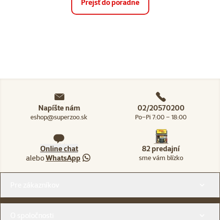
Prejsť do poradne
Napíšte nám
02/20570200
eshop@superzoo.sk
Po–Pi 7:00 – 18:00
Online chat
82 predajní
alebo
WhatsApp
sme vám blízko
Menu v pätičke
Pre zákazníkov
O spoločnosti