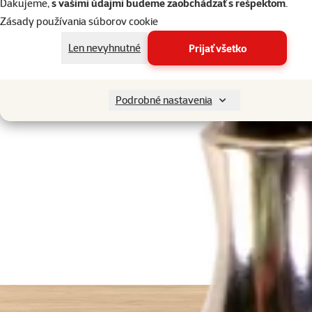
Ďakujeme,
s vašimi údajmi budeme zaobchádzať s rešpektom
.
Zásady používania súborov cookie
Len nevyhnutné
Prijať všetko
Podrobné nastavenia