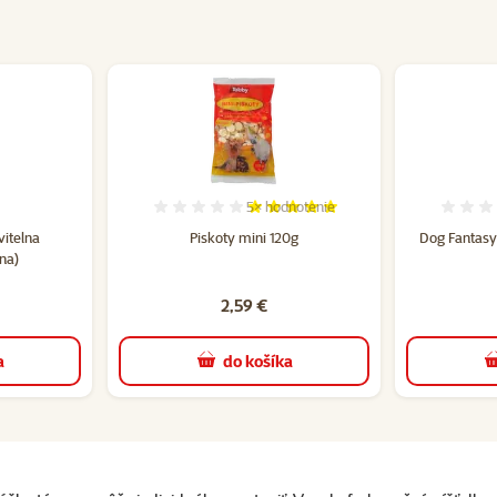
5×
hodnotenie
tenie 0%
Hodnotenie 100%, počet hodnotení:
vitelna
Piskoty mini 120g
Dog Fantasy 
na)
2,59 €
a
do košíka