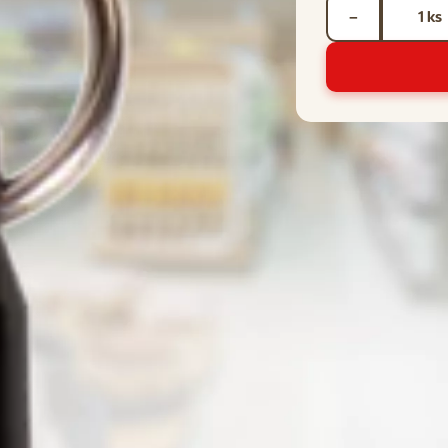
Počet kusov *
ks
−