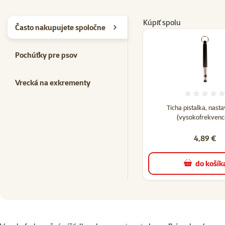
Kúpiť spolu
Často nakupujete spoločne
Pochúťky pre psov
Vrecká na exkrementy
Hodno
Ticha pistalka, nasta
(vysokofrekvenc
4,89 €
do košík