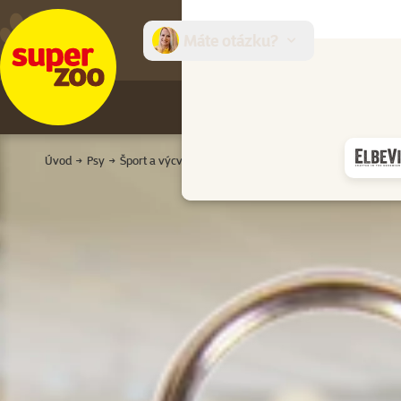
Máte otázku?
E-sh
Úvod
Psy
Šport a výcvik psa
Výcvik
Základné povely
Tich