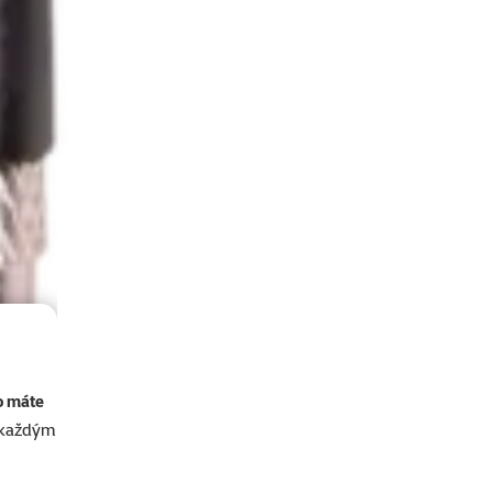
o máte
akaždým