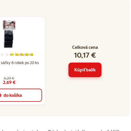
Celková cena
10,17 €
4×
hodnotenie
 5
Hodnotenie 95%, počet hodnotení: 4
sáčky 8 roliek po 20 ks
Kúpiť balík
6,29 €
2,69 €
do košíka