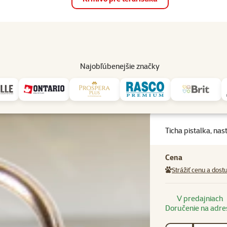
op
Akcie a zľavy
Predajne
Služby
Poradňa
Pomáh
82
Najobľúbenejšie značky
a pistalka, nastavitelna (vysokofrekvencna)
Ticha pistalka, na
Cena
Strážiť cenu a dost
V predajniach
Doručenie na adre