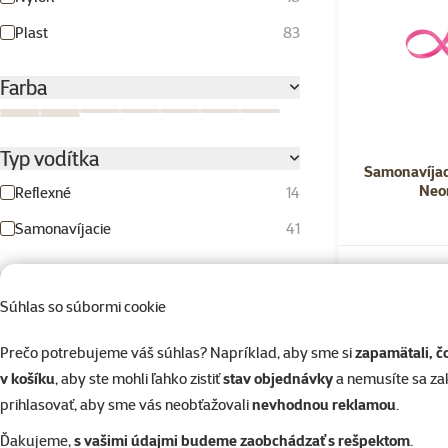
Plast
83
Farba
Modrá
Neónovo oranžová/neónovo zelená
Oranžová
Ružová
Svetlomodrá
Zelená
Červená
Čierna
Žltá
Typ vodítka
Samonavíjac
Neo
Reflexné
14
Samonavíjacie
41
Lanko / páska / reťaz
Skladom
Súhlas so súbormi cookie
Lano
27
Prečo potrebujeme váš súhlas? Napríklad, aby sme si
zapamätali, č
Lano
2
💛 Novinka
v košíku
, aby ste mohli ľahko zistiť
stav objednávky
a nemusíte sa z
Pásik
55
prihlasovať, aby sme vás neobťažovali
nevhodnou reklamou
.
Dĺžka
Ďakujeme,
s vašimi údajmi budeme zaobchádzať s rešpektom
.