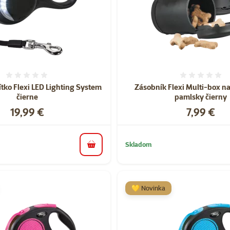
Hodnotenie 0%
Hodnote
ítko Flexi LED Lighting System
Zásobník Flexi Multi-box na
čierne
pamlsky čierny
Cena
Cena
19,99 €
7,99 €
Skladom
do košíka
💛 Novinka