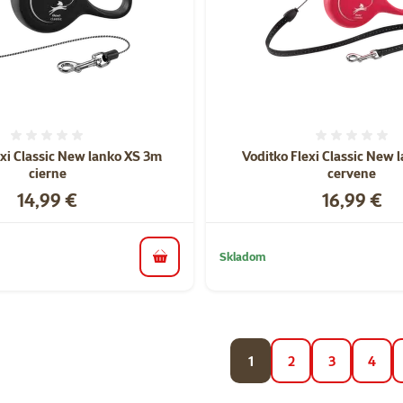
Hodnotenie 0%
Hodnote
exi Classic New lanko XS 3m
Voditko Flexi Classic New 
cierne
cervene
Cena
Cena
14,99 €
16,99 €
Skladom
do košíka
1
2
3
4