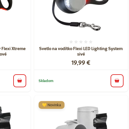
nie 0%
Hodnotenie 0%
 Flexi Xtreme
Svetlo na vodítko Flexi LED Lighting System
žové
sivé
Cena
19,99 €
Skladom
do košíka
do koš
💛 Novinka