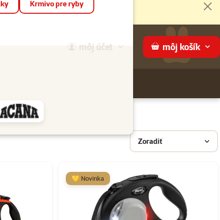
áky
Krmivo pre ryby
Zat
môj
účet
môj
košík
Hľadaj
ame
Zoradiť
💛 Novinka