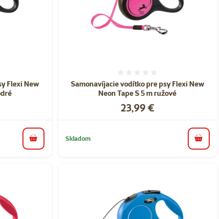
nie 0%
Hodnotenie 0%
sy Flexi New
Samonavíjacie vodítko pre psy Flexi New
odré
Neon Tape S 5 m ružové
Cena
23,99 €
Skladom
do košíka
do koš