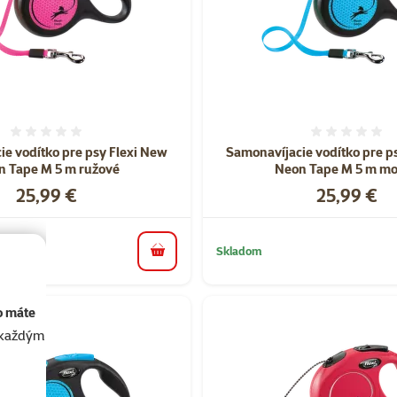
Hodnotenie 0%
Hodnote
ie vodítko pre psy Flexi New
Samonavíjacie vodítko pre p
n Tape M 5 m ružové
Neon Tape M 5 m m
Cena
Cena
25,99 €
25,99 €
Skladom
do košíka
o máte
akaždým