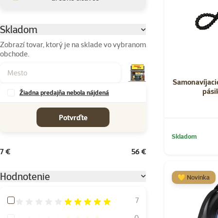
Skladom
Parametrický filter
Zobrazí tovar, ktorý je na sklade vo vybranom
obchode.
Samonavíjacie
pási
Žiadna predajňa nebola nájdená
cena od-do
Potvrďte
Skladom
7 €
56 €
Hodnotenie
💛 Novinka
Hodnotenie 100%
7
Hodnotenie 80%
0