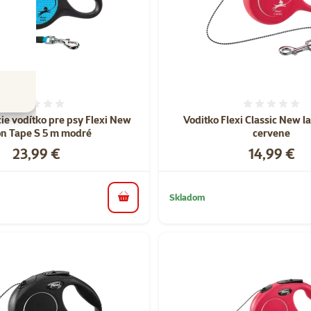
Hodnotenie 0%
Hodnote
ie vodítko pre psy Flexi New
Voditko Flexi Classic New 
n Tape S 5 m modré
cervene
Cena
Cena
23,99 €
14,99 €
Skladom
do košíka