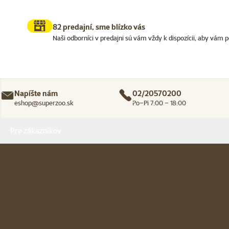
82 predajní, sme blízko vás
Naši odborníci v predajni sú vám vždy k dispozícii, aby vám p
Napíšte nám
02/20570200
eshop@superzoo.sk
Po–Pi 7:00 – 18:00
Menu v pätičke
Pre zákazníkov