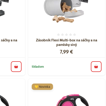
nie 0%
Hodnotenie 0%
 sáčky a na
Zásobník Flexi Multi-box na sáčky a na
pamlsky sivý
Cena
7,99 €
Skladom
do košíka
do koš
💛 Novinka