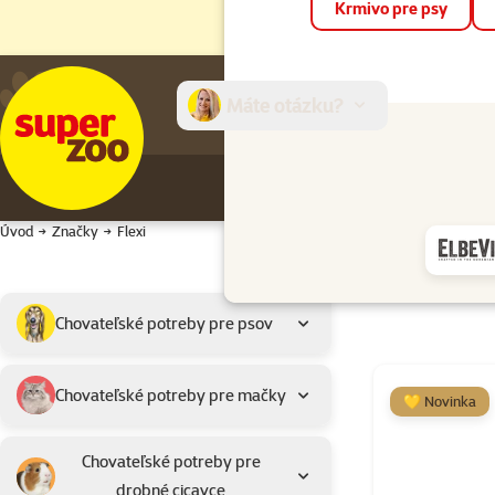
Krmivo pre psy
Máte otázku?
E-sh
Úvod
Značky
Flexi
Podkategória
Vybrané filtre
Chovateľské potreby pre psov
Výrobky značky 
Chovateľské potreby pre mačky
💛 Novinka
Chovateľské potreby pre
drobné cicavce