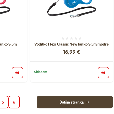
nie 0%
Hodnotenie 0%
lanko S 5m
Voditko Flexi Classic New lanko S 5m modre
Cena
16,99 €
Skladom
do koš
do košíka
5
6
Ďalšia stránka