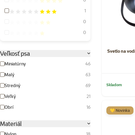
Hodnotenie 60%
1
Hodnotenie 40%
0
Hodnotenie 20%
0
Svetlo na vod
Veľkosť psa
Miniatúrny
46
Malý
63
Skladom
Stredný
69
Veľký
21
Obrí
16
💛 Novinka
Materiál
Nylon
18