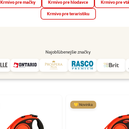
Krmivo pre mačky
Krmivo pre hlodavce
Krmivo pre vt
📱 Stiahnite si novú aplikáciu Super zoo.
Viac informácií
Krmivo pre teraristiku
op
Akcie a zľavy
Predajne
Služby
Poradňa
Pomáh
82
Najobľúbenejšie značky
Flexi
Flexi
💛 Novinka