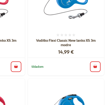
nie 0%
Hodnotenie 0%
lanko XS 3m
Voditko Flexi Classic New lanko XS 3m
modre
Cena
14,99 €
Skladom
do košíka
do koš