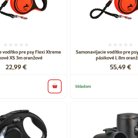
Hodnotenie 0%
Hodnote
 vodítko pre psy Flexi Xtreme
Samonavíjacie vodítko pre psy
kové XS 3m oranžové
pásikové L 8m oran
Cena
Cena
22,99 €
55,49 €
Skladom
do košíka