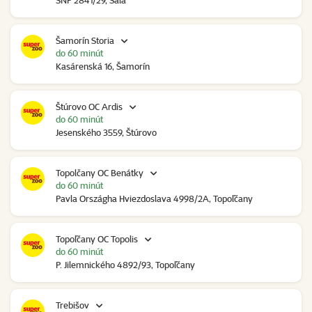
SNP 2841/29, Šaľa
Šamorín Storia
do 60 minút
Kasárenská 16, Šamorín
Štúrovo OC Ardis
do 60 minút
Jesenského 3559, Štúrovo
Topolčany OC Benátky
do 60 minút
Pavla Országha Hviezdoslava 4998/2A, Topoľčany
Topoľčany OC Topolis
do 60 minút
P. Jilemnického 4892/93, Topoľčany
Trebišov