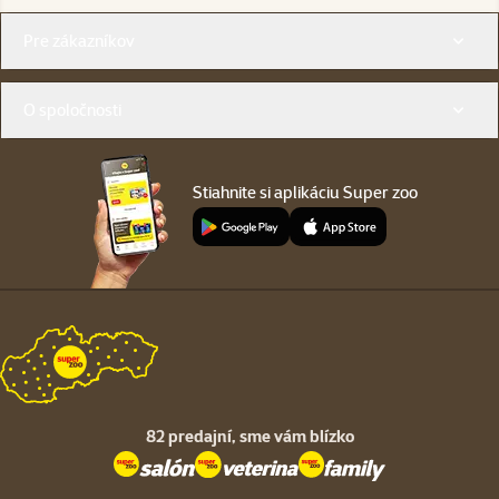
Menu v pätičke
Pre zákazníkov
O spoločnosti
Stiahnite si aplikáciu Super zoo
82 predajní,
sme vám blízko