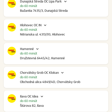
Dunajská Streda OC Lipa Park
do 60 minút
Bažantia 7435/3, Dunajská Streda
Hlohovec OC IN
do 60 minút
Nitrianska ul. 4313/93, Hlohovec
Humenné
do 60 minút
Družstevná 6445/42, Humenné
Chorvátsky Grob OC Klokan
do 60 minút
Obchodná ulica 4849/4D, Chorvátsky Grob
Ilava OC Idea
do 60 minút
Štúrova 82, Ilava