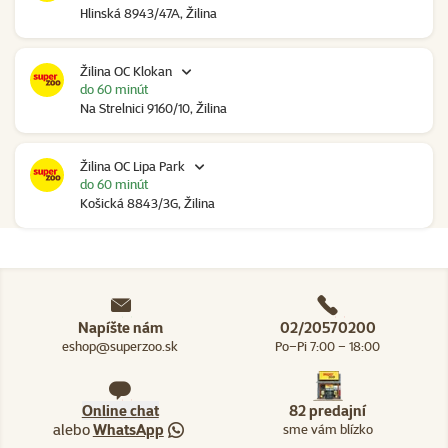
Hlinská 8943/47A, Žilina
Žilina OC Klokan
do 60 minút
Na Strelnici 9160/10, Žilina
Žilina OC Lipa Park
do 60 minút
Košická 8843/3G, Žilina
Napíšte nám
02/20570200
eshop@superzoo.sk
Po–Pi 7:00 – 18:00
Online chat
82 predajní
alebo
WhatsApp
sme vám blízko