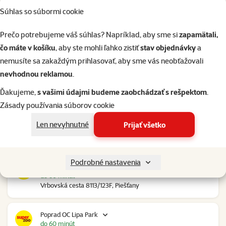
Súhlas so súbormi cookie
Nové Mesto nad Váhom RGB Javorina
zajtra od 10:00
Prečo potrebujeme váš súhlas? Napríklad, aby sme si
zapamätali,
Trenčianska 2740/70, Nové Mesto nad Váhom
čo máte v košíku
, aby ste mohli ľahko zistiť
stav objednávky
a
nemusíte sa zakaždým prihlasovať, aby sme vás neobťažovali
Nové Zámky Stop Shop
nevhodnou reklamou
.
do 60 minút
Nitrianska cesta 109, Nové Zámky
Ďakujeme,
s vašimi údajmi budeme zaobchádzať s rešpektom
.
Zásady používania súborov cookie
Pezinok Bozin Shopping
Len nevyhnutné
Prijať všetko
do 60 minút
Šenkvická cesta 4798, Pezinok
Podrobné nastavenia
Piešťany OC Klokan
do 60 minút
Vrbovská cesta 8113/123F, Piešťany
Poprad OC Lipa Park
do 60 minút