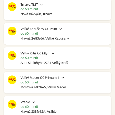
Trnava TMT
do 60 minút
Nová 8679/6B, Trnava
Veľké Kapušany OC Point
do 60 minút
Hlavná 2483/66, Veľké Kapušany
Veľký Krtíš OC Mlyn
do 60 minút
A. H. Škultétyho 2781, Veľký Krtíš
Veľký Meder OC Primum II
do 60 minút
Mostová 4821/45, Veľký Meder
Vráble
do 60 minút
Hlavná 2337/42A, Vráble