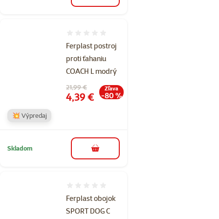
Hodnotenie 0%
Ferplast postroj
proti ťahaniu
COACH L modrý
Pôvodná cena
21,99 €
Zľava
Cena
4,39 €
-80 %
💥 Výpredaj
Skladom
do košíka
Hodnotenie 0%
Ferplast obojok
SPORT DOG C