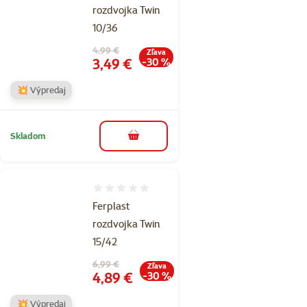
rozdvojka Twin
10/36
Pôvodná cena
4,99 €
Zľava
Cena
3,49 €
-30 %
💥 Výpredaj
Skladom
do košíka
Hodnotenie 0%
Ferplast
rozdvojka Twin
15/42
Pôvodná cena
6,99 €
Zľava
Cena
4,89 €
-30 %
💥 Výpredaj