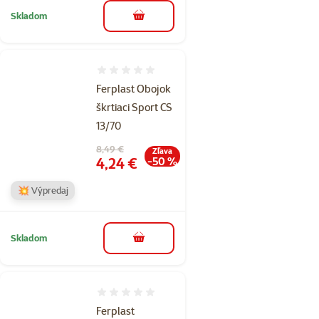
Skladom
do košíka
Hodnotenie 0%
Ferplast Obojok
škrtiaci Sport CS
13/70
Pôvodná cena
8,49 €
Zľava
Cena
4,24 €
-50 %
💥 Výpredaj
Skladom
do košíka
Hodnotenie 0%
Ferplast