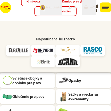
Krmivo pre vtáky
Krmivo pre ryby
môj
môj
Máte otázku?
košík
účet
men
Krmivo pre teraristiku
Hľad
Venčenie
Potreby na venčenie psov Značky: Ferplast
Najobľúbenejšie značky
Podkategória
Vodidlá
Obojky a adresáre
Postroje
Náhubky a ohlávky
Svietiace obojky a
Opasky
doplnky pre psov
Sáčky a vrecká na
Oblečenie pre psov
exkrementy