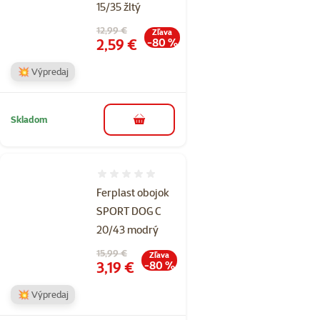
15/35 žltý
Pôvodná cena
12,99 €
Zľava
Cena
2,59 €
-80 %
💥 Výpredaj
Skladom
do košíka
Hodnotenie 0%
Ferplast obojok
SPORT DOG C
20/43 modrý
Pôvodná cena
15,99 €
Zľava
Cena
3,19 €
-80 %
💥 Výpredaj