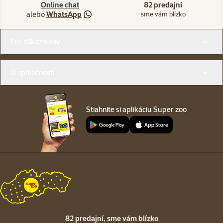
Online chat
82 predajní
alebo
WhatsApp
sme vám blízko
Menu v pätičke
Pre zákazníkov
O spoločnosti
Stiahnite si aplikáciu Super zoo
82 predajní,
sme vám blízko