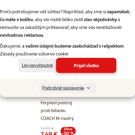
Hodnotenie 0%
Ferplast vôdzka
Prečo potrebujeme váš súhlas? Napríklad, aby sme si
zapamätali,
DAYTONA G
čo máte v košíku
, aby ste mohli ľahko zistiť
stav objednávky
a
25/120 modrá
nemusíte sa zakaždým prihlasovať, aby sme vás neobťažovali
Pôvodná cena
11,99 €
nevhodnou reklamou
.
Zľava
Cena
2,39 €
-80 %
Ďakujeme,
s vašimi údajmi budeme zaobchádzať s rešpektom
.
💥 Výpredaj
Zásady používania súborov cookie
Len nevyhnutné
Prijať všetko
Skladom
do košíka
Podrobné nastavenia
Hodnotenie 0%
Ferplast postroj
proti ťahaniu
COACH M modrý
Pôvodná cena
14,99 €
Zľava
Cena
7,49 €
-50 %