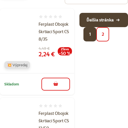
Hodnotenie 0%
Ďalšia stránka
Ferplast Obojok
škrtiaci Sport CS
1
2
8/35
Pôvodná cena
4,49 €
Zľava
Cena
2,24 €
-50 %
💥 Výpredaj
Skladom
do košíka
Hodnotenie 0%
Ferplast Obojok
škrtiaci Sport CS