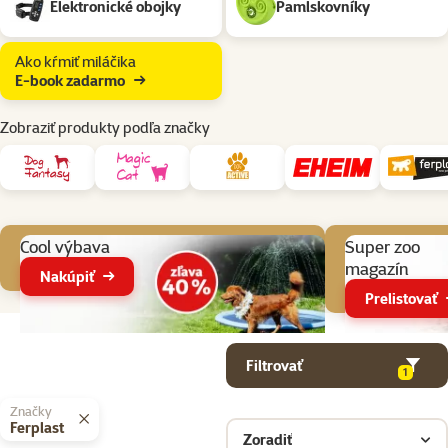
Elektronické obojky
Pamlskovníky
Ako kŕmiť miláčika
E-book zadarmo
Zobraziť produkty podľa značky
Aktuálne akcie
Cool výbava
Super zoo
magazín
Nakúpiť
Prelistovať
Parametrický filter
Vybrané filtre
Produkty v kategorii Potreby na venčenie psov
Filtrovať
1
Značky
Ferplast
Zoradiť