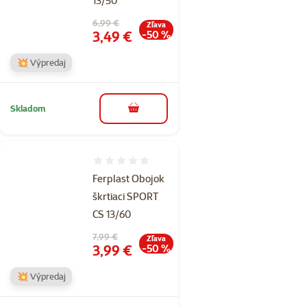
13/50
Pôvodná cena
6,99 €
Zľava
Cena
3,49 €
-50 %
💥 Výpredaj
Skladom
do košíka
Hodnotenie 0%
Ferplast Obojok
škrtiaci SPORT
CS 13/60
Pôvodná cena
7,99 €
Zľava
Cena
3,99 €
-50 %
💥 Výpredaj