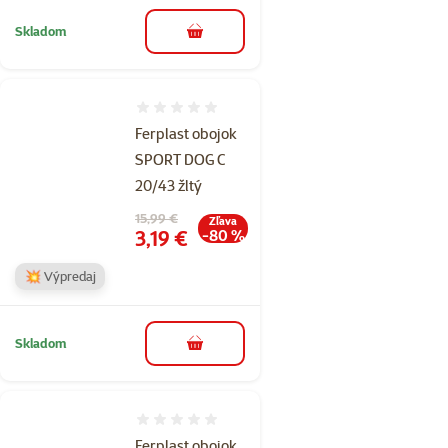
Skladom
do košíka
Hodnotenie 0%
Ferplast obojok
SPORT DOG C
20/43 žltý
Pôvodná cena
15,99 €
Zľava
Cena
3,19 €
-80 %
💥 Výpredaj
Skladom
do košíka
Hodnotenie 0%
Ferplast obojok