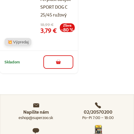
SPORT DOG C
25/45 ružový
Pôvodná cena
18,99 €
Zľava
Cena
3,79 €
-80 %
💥 Výpredaj
Skladom
do košíka
Napíšte nám
02/20570200
eshop@superzoo.sk
Po–Pi 7:00 – 18:00