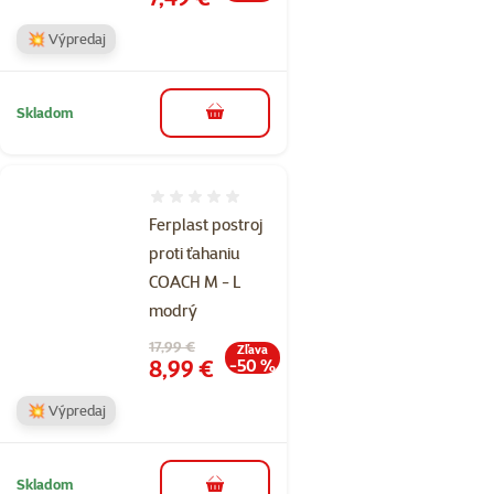
💥 Výpredaj
Skladom
do košíka
Hodnotenie 0%
Ferplast postroj
proti ťahaniu
COACH M - L
modrý
Pôvodná cena
17,99 €
Zľava
Cena
8,99 €
-50 %
💥 Výpredaj
Skladom
do košíka