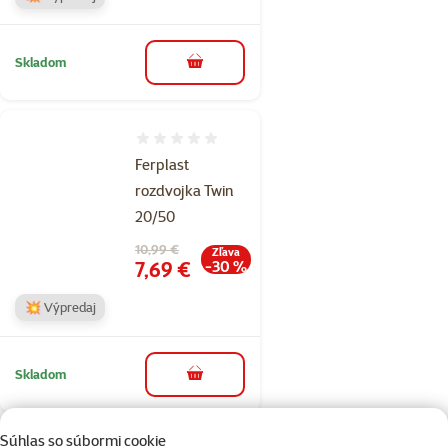
Skladom
do košíka
Hodnotenie 0%
Ferplast
rozdvojka Twin
20/50
Pôvodná cena
10,99 €
Zľava
Cena
7,69 €
-30 %
💥 Výpredaj
Skladom
do košíka
Súhlas so súbormi cookie