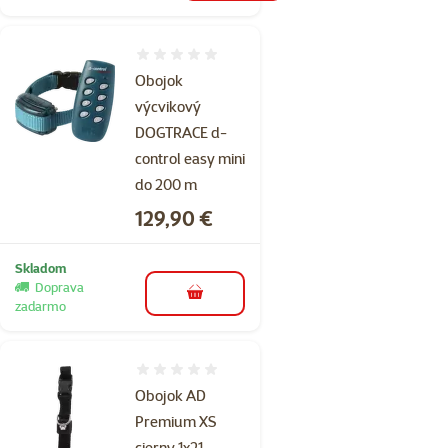
Hodnotenie 0%
Obojok
výcvikový
DOGTRACE d-
control easy mini
do 200 m
Cena
129,90 €
Skladom
Doprava
do košíka
zadarmo
Hodnotenie 0%
Obojok AD
Premium XS
cierny 1x21-