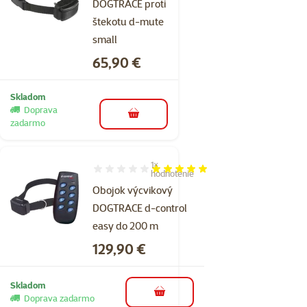
DOGTRACE proti
štekotu d-mute
small
Cena
65,90 €
Skladom
Doprava
do košíka
zadarmo
1×
Hodnotenie 100%, počet hodnotení: 1
hodnotenie
Obojok výcvikový
DOGTRACE d-control
easy do 200 m
Cena
129,90 €
Skladom
do košíka
Doprava zadarmo