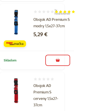
1×
Hodnotenie 100%, počet hodnotení: 1
hodnotenie
Obojok AD Premium S
modry 1,5x27-37cm
Cena
5,29 €
značka
Skladom
do košíka
Hodnotenie 0%
Obojok AD
Premium S
cerveny 1,5x27-
37cm