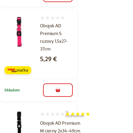
Hodnotenie 0%
Obojok AD
Premium S
ruzovy 1,5x27-
37cm
Cena
5,29 €
značka
Skladom
do košíka
1×
Hodnotenie 100%, počet hodnotení: 1
hodnotenie
Obojok AD Premium
M cierny 2x34-49cm