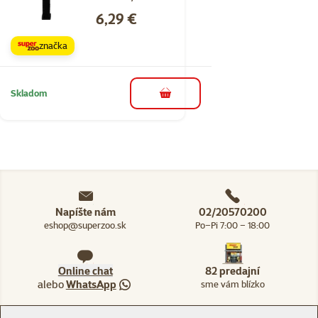
Cena
6,29 €
značka
Skladom
do košíka
Napíšte nám
02/20570200
eshop@superzoo.sk
Po–Pi 7:00 – 18:00
Online chat
82 predajní
alebo
WhatsApp
sme vám blízko
Menu v pätičke