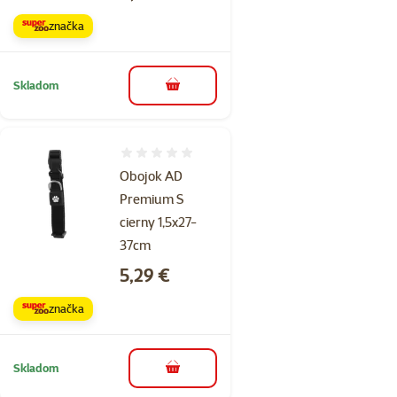
značka
Skladom
do košíka
Hodnotenie 0%
Obojok AD
Premium S
cierny 1,5x27-
37cm
Cena
5,29 €
značka
Skladom
do košíka