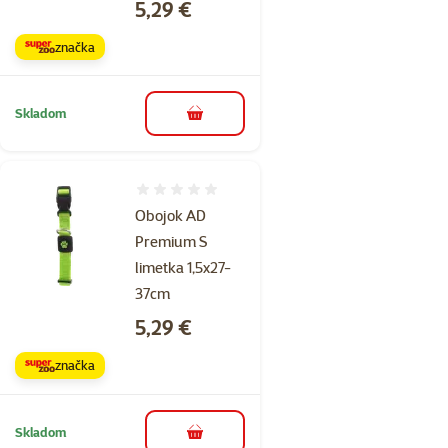
Cena
5,29 €
značka
Skladom
do košíka
Hodnotenie 0%
Obojok AD
Premium S
limetka 1,5x27-
37cm
Cena
5,29 €
značka
Skladom
do košíka