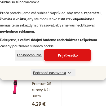
Obojok AD
Súhlas so súbormi cookie
Premium XS
Prečo potrebujeme váš súhlas? Napríklad, aby sme si
zapamätali,
limetka 1x21-
čo máte v košíku
, aby ste mohli ľahko zistiť
stav objednávky
a
30cm
nemusíte sa zakaždým prihlasovať, aby sme vás neobťažovali
Cena
4,29 €
nevhodnou reklamou
.
značka
Ďakujeme,
s vašimi údajmi budeme zaobchádzať s rešpektom
.
Zásady používania súborov cookie
Skladom
Len nevyhnutné
Prijať všetko
do košíka
Hodnotenie 0%
Podrobné nastavenia
Obojok AD
Premium XS
ruzovy 1x21-
30cm
Cena
4,29 €