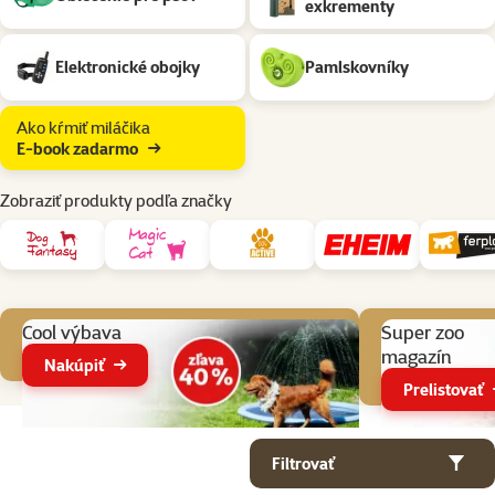
exkrementy
Elektronické obojky
Pamlskovníky
Ako kŕmiť miláčika
E-book zadarmo
Zobraziť produkty podľa značky
Aktuálne akcie
Cool výbava
Super zoo
magazín
Nakúpiť
Prelistovať
Parametrický filter
Vybrané filtre
Produkty v kategorii Potreby na venčenie psov
Filtrovať