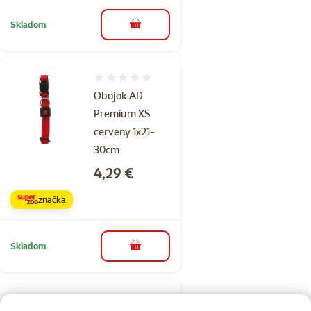
Skladom
do košíka
Hodnotenie 0%
Obojok AD
Premium XS
cerveny 1x21-
30cm
Cena
4,29 €
značka
Skladom
do košíka
Hodnotenie 0%