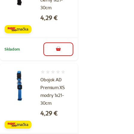
30cm
Cena
4,29 €
značka
Skladom
do košíka
Hodnotenie 0%
Obojok AD
Premium XS
modry 1x21-
30cm
Cena
4,29 €
značka