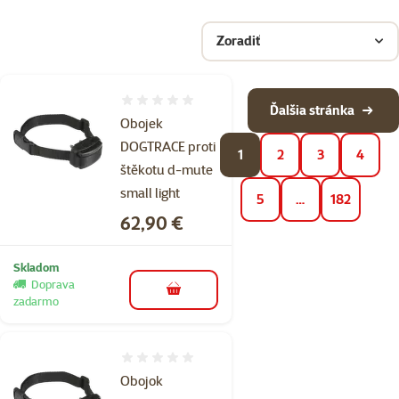
Zoradiť
Hodnotenie 0%
Ďalšia stránka
Obojek
DOGTRACE proti
1
2
3
4
štěkotu d-mute
small light
5
…
182
Cena
62,90 €
Skladom
Doprava
do košíka
zadarmo
Hodnotenie 0%
Obojok