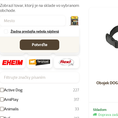
Zobrazí tovar, ktorý je na sklade vo vybranom
obchode.
Produkty v kateg
Žiadna predajňa nebola nájdená
Značky
Potvrďte
Filtrujte značky písaním
Obojek DOG
Active Dog
227
AmiPlay
317
Animalis
33
Skladom
Doprava za