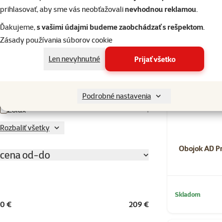
Tamer
403
prihlasovať, aby sme vás neobťažovali
nevhodnou reklamou
.
Tamer Toys
1
Ďakujeme,
s vašimi údajmi budeme zaobchádzať s rešpektom
.
Tickless
4
Zásady používania súborov cookie
Tre Ponti
48
Len nevyhnutné
Prijať všetko
TRIXIE
428
Viagdo
1
Podrobné nastavenia
Zolux
1
Rozbaliť všetky
Obojok AD P
cena od-do
Skladom
0 €
209 €