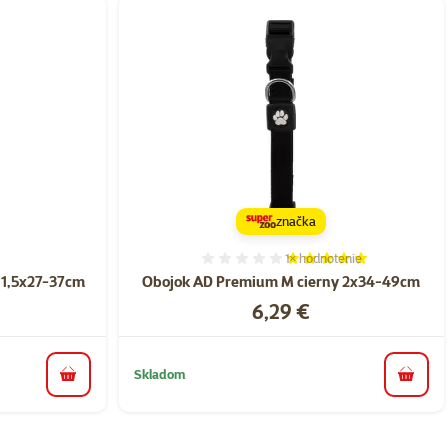
značka
1×
hodnotenie
nie 0%
Hodnotenie 100%, počet h
 1,5x27-37cm
Obojok AD Premium M cierny 2x34-49cm
Cena
6,29 €
Skladom
do košíka
do koš