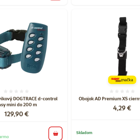
značka
Hodnotenie 0%
Hodnote
vikový DOGTRACE d-control
Obojok AD Premium XS ciern
asy mini do 200 m
Cena
4,29 €
Cena
129,90 €
Skladom
do košíka
darmo