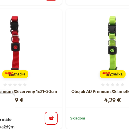
značka
značka
Hodnotenie 0%
Hodnote
emium XS cerveny 1x21-30cm
Obojok AD Premium XS limet
Cena
Cena
4,29 €
4,29 €
Skladom
o máte
do košíka
akaždým