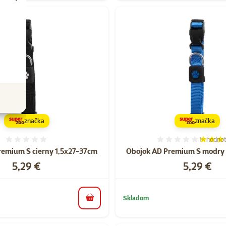
značka
značka
1×
hodnot
Hodnotenie 0%
Hodnoten
remium S cierny 1,5x27-37cm
Obojok AD Premium S modry
Cena
Cena
5,29 €
5,29 €
Skladom
do košíka