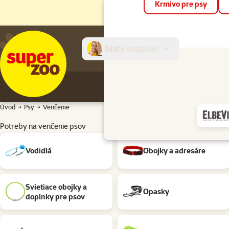
Krmivo pre psy
Máte otázku?
E-sh
Úvod
Psy
Venčenie
Potreby na venčenie psov
Podkategória
Vodidlá
Obojky a adresáre
Svietiace obojky a
Opasky
doplnky pre psov