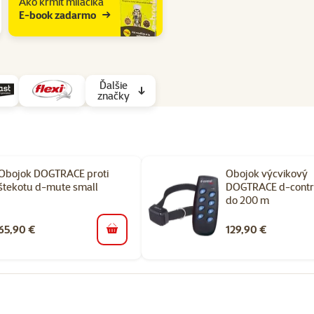
Ako kŕmiť miláčika
E-book zadarmo
Ďalšie
značky
Obojok DOGTRACE proti
Obojok výcvikový
štekotu d-mute small
DOGTRACE d-contr
do 200 m
65,90 €
129,90 €
do košíka