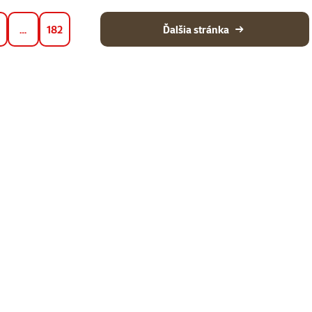
…
182
Ďalšia stránka