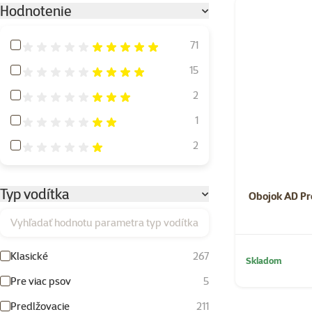
Hodnotenie
Hodnotenie 100%
71
Hodnotenie 80%
15
Hodnotenie 60%
2
Hodnotenie 40%
1
Hodnotenie 20%
2
Typ vodítka
Obojok AD Pr
Vyhľadať hodnotu parametra typ vodítka
Klasické
267
Skladom
Pre viac psov
5
Predlžovacie
211