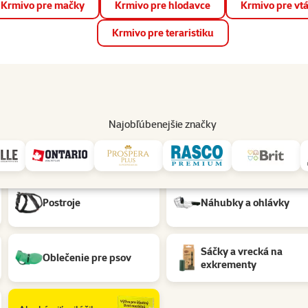
Krmivo pre mačky
Krmivo pre hlodavce
Krmivo pre vt
📱 Stiahnite si novú aplikáciu Super zoo.
Viac informácií
Krmivo pre teraristiku
op
Akcie a zľavy
Predajne
Služby
Poradňa
Pomáh
82
Najobľúbenejšie značky
Postroje
Náhubky a ohlávky
Sáčky a vrecká na
Oblečenie pre psov
exkrementy