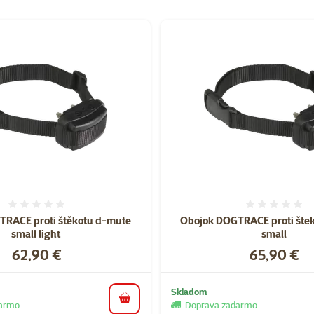
orii Potreby na venčenie psov
Hodnotenie 0%
Hodnote
TRACE proti štěkotu d-mute
Obojok DOGTRACE proti šte
small light
small
Cena
Cena
62,90 €
65,90 €
Skladom
do košíka
darmo
Doprava zadarmo