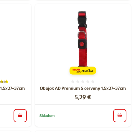
značka
enie
ie 100%, počet hodnotení: 1
Hodnotenie 0%
 1,5x27-37cm
Obojok AD Premium S cerveny 1,5x27-37cm
Cena
5,29 €
Skladom
do košíka
do koš