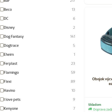
BaF
217
Beco
13
DC
6
Disney
2
Dog Fantasy
141
Dogtrace
5
Eheim
1
Ferplast
23
Flamingo
59
Obojok výc
Flexi
89
e
Havino
10
I love pets
9
Skladom
Kenyone
7
Doprava za