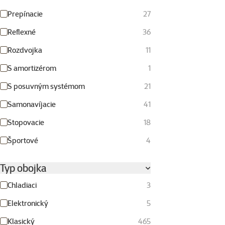
Prepínacie
27
Reflexné
36
Rozdvojka
11
S amortizérom
1
S posuvným systémom
21
Samonavíjacie
41
Stopovacie
18
Športové
4
Typ obojka
Chladiaci
3
Elektronický
5
Klasický
465