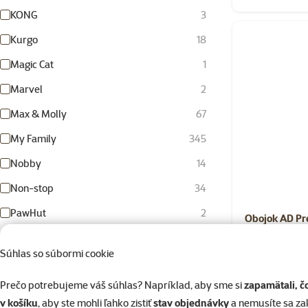
KONG
3
Kurgo
18
Magic Cat
1
Marvel
2
Max & Molly
67
My Family
345
Nobby
14
Non-stop
34
PawHut
2
Obojok AD Pr
Pomppa
55
Súhlas so súbormi cookie
Scruffs
1
Skladom
Prečo potrebujeme váš súhlas? Napríklad, aby sme si
zapamätali, č
Super zoo
2
v košíku
, aby ste mohli ľahko zistiť
stav objednávky
a nemusíte sa z