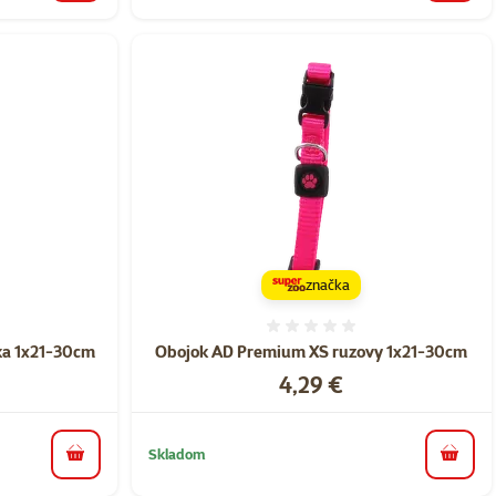
značka
nie 0%
Hodnotenie 0%
ka 1x21-30cm
Obojok AD Premium XS ruzovy 1x21-30cm
Cena
4,29 €
Skladom
do košíka
do koš