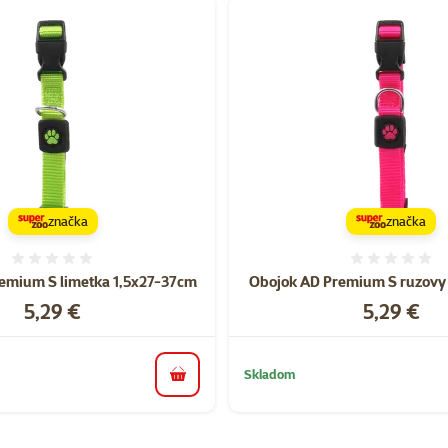
značka
značka
Hodnotenie 0%
Hodnote
emium S limetka 1,5x27-37cm
Obojok AD Premium S ruzovy
Cena
Cena
5,29 €
5,29 €
Skladom
do košíka