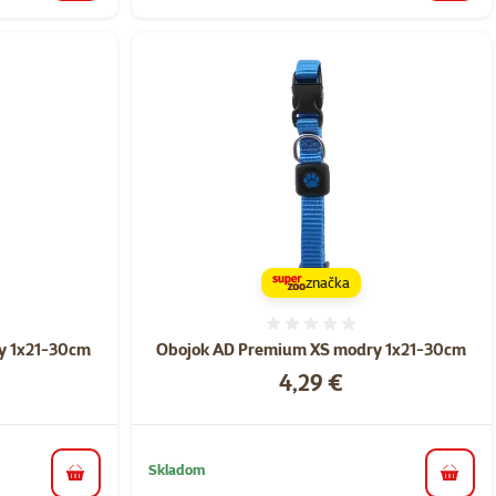
značka
nie 0%
Hodnotenie 0%
y 1x21-30cm
Obojok AD Premium XS modry 1x21-30cm
Cena
4,29 €
Skladom
do košíka
do koš