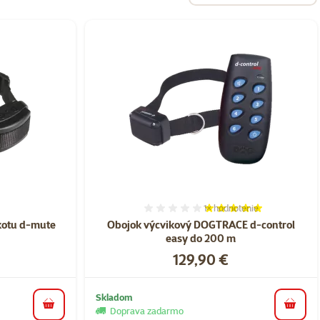
1×
hodnotenie
nie 0%
Hodnotenie 100%, počet h
kotu d-mute
Obojok výcvikový DOGTRACE d-control
easy do 200 m
Cena
129,90 €
Skladom
do košíka
do koš
Doprava zadarmo