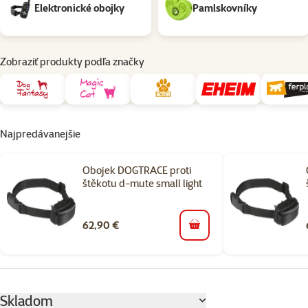
Elektronické obojky
Pamlskovníky
Zobraziť produkty podľa značky
Najpredávanejšie
Obojek DOGTRACE proti
štěkotu d-mute small light
62,90 €
do košíka
Parametrický filter
Vybrané filtre
Skladom