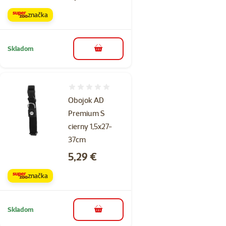
značka
Skladom
do košíka
Hodnotenie 0%
Obojok AD
Premium S
cierny 1,5x27-
37cm
Cena
5,29 €
značka
Skladom
do košíka