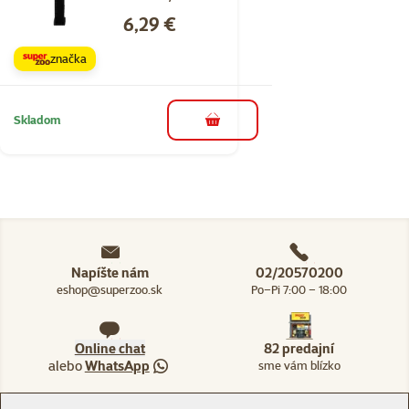
Cena
6,29 €
značka
Skladom
do košíka
Napíšte nám
02/20570200
eshop@superzoo.sk
Po–Pi 7:00 – 18:00
Online chat
82 predajní
alebo
WhatsApp
sme vám blízko
Menu v pätičke