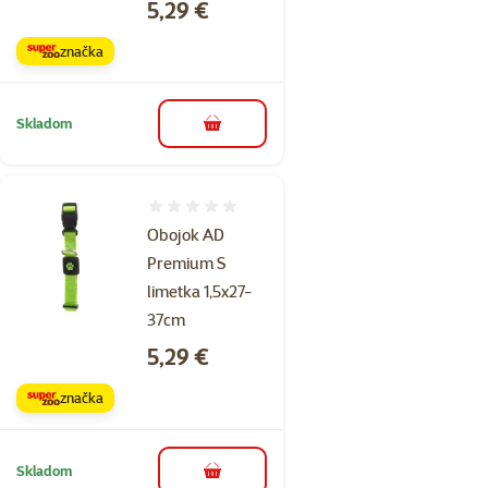
Cena
5,29 €
značka
Skladom
do košíka
Hodnotenie 0%
Obojok AD
Premium S
limetka 1,5x27-
37cm
Cena
5,29 €
značka
Skladom
do košíka