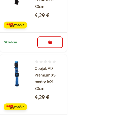
30cm
Cena
4,29 €
značka
Skladom
do košíka
Hodnotenie 0%
Obojok AD
Premium XS
modry 1x21-
30cm
Cena
4,29 €
značka