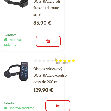
DOGTRACE proti
štekotu d-mute
small
Cena
65,90 €
Skladom
Doprava
do košíka
zadarmo
1×
Hodnotenie 100%, počet hodnotení: 1
hodnotenie
Obojok výcvikový
DOGTRACE d-control
easy do 200 m
Cena
129,90 €
Skladom
do košíka
Doprava zadarmo