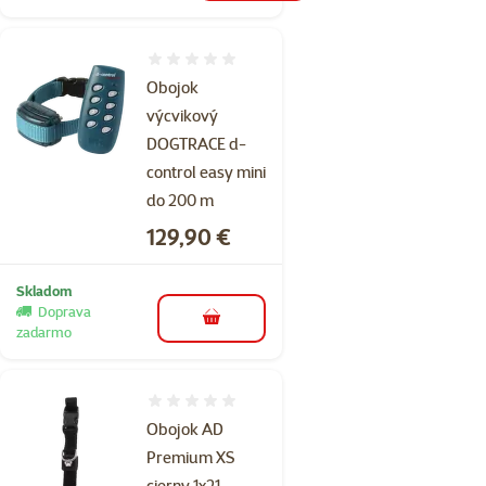
Hodnotenie 0%
Obojok
výcvikový
DOGTRACE d-
control easy mini
do 200 m
Cena
129,90 €
Skladom
Doprava
do košíka
zadarmo
Hodnotenie 0%
Obojok AD
Premium XS
cierny 1x21-