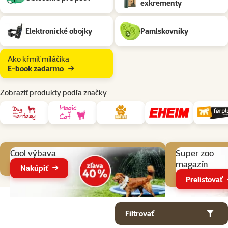
exkrementy
Elektronické obojky
Pamlskovníky
Ako kŕmiť miláčika
E-book zadarmo
Zobraziť produkty podľa značky
Aktuálne akcie
Cool výbava
Super zoo
magazín
Nakúpiť
Prelistovať
Parametrický filter
Vybrané filtre
Produkty v kategorii Potreby na venčenie psov
Filtrovať