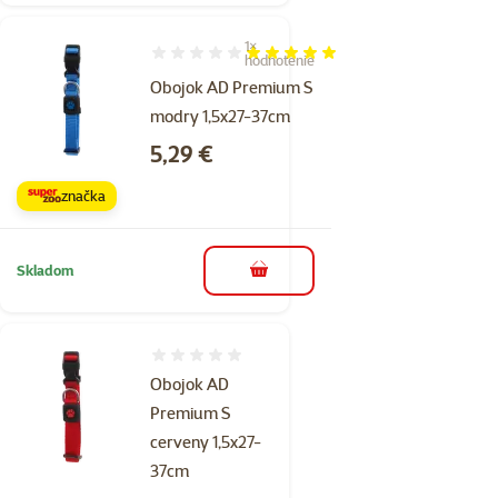
1×
Hodnotenie 100%, počet hodnotení: 1
hodnotenie
Obojok AD Premium S
modry 1,5x27-37cm
Cena
5,29 €
značka
Skladom
do košíka
Hodnotenie 0%
Obojok AD
Premium S
cerveny 1,5x27-
37cm