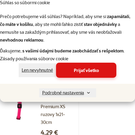
Obojok AD
Súhlas so súbormi cookie
Premium XS
Prečo potrebujeme váš súhlas? Napríklad, aby sme si
zapamätali,
limetka 1x21-
čo máte v košíku
, aby ste mohli ľahko zistiť
stav objednávky
a
30cm
nemusíte sa zakaždým prihlasovať, aby sme vás neobťažovali
Cena
4,29 €
nevhodnou reklamou
.
značka
Ďakujeme,
s vašimi údajmi budeme zaobchádzať s rešpektom
.
Zásady používania súborov cookie
Skladom
Len nevyhnutné
Prijať všetko
do košíka
Hodnotenie 0%
Podrobné nastavenia
Obojok AD
Premium XS
ruzovy 1x21-
30cm
Cena
4,29 €