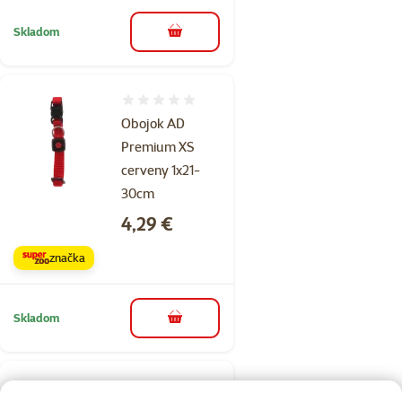
Skladom
do košíka
Hodnotenie 0%
Obojok AD
Premium XS
cerveny 1x21-
30cm
Cena
4,29 €
značka
Skladom
do košíka
Hodnotenie 0%