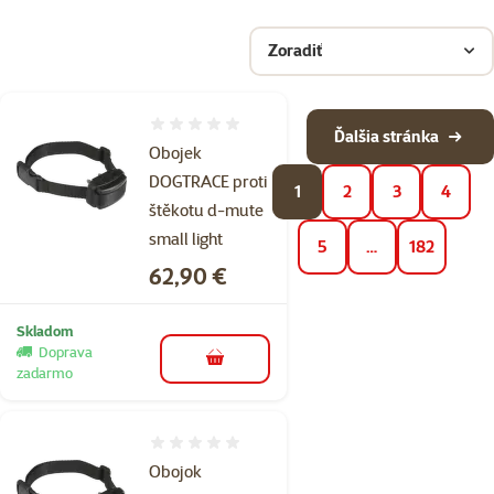
Zoradiť
Hodnotenie 0%
Ďalšia stránka
Obojek
DOGTRACE proti
1
2
3
4
štěkotu d-mute
small light
5
…
182
Cena
62,90 €
Skladom
Doprava
do košíka
zadarmo
Hodnotenie 0%
Obojok