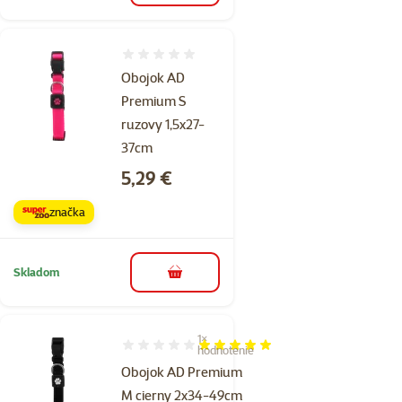
Hodnotenie 0%
Obojok AD
Premium S
ruzovy 1,5x27-
37cm
Cena
5,29 €
značka
Skladom
do košíka
1×
Hodnotenie 100%, počet hodnotení: 1
hodnotenie
Obojok AD Premium
M cierny 2x34-49cm