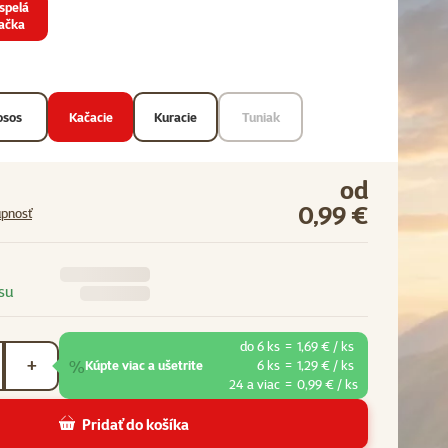
spelá
ačka
osos
Kačacie
Kuracie
Tuniak
od
0,99 €
upnosť
su
do 6 ks
=
1,69 € / ks
%
+
Kúpte viac a ušetrite
6 ks
=
1,29 € / ks
24 a viac
=
0,99 € / ks
Pridať do košíka