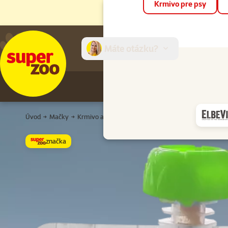
Krmivo pre psy
Máte otázku?
E-sh
Úvod
Mačky
Krmivo a pochúťky
Kapsičky a konzervy
Pre d
značka