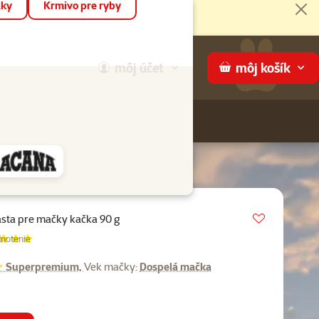
áky
Krmivo pre ryby
Zat
môj
účet
môj
košík
Hľadaj
ame
Vložit do 
sta pre mačky kačka 90 g
enie 100%, počet hodnotení:
notenie
uperpremium,
Vek mačky:
Dospelá mačka