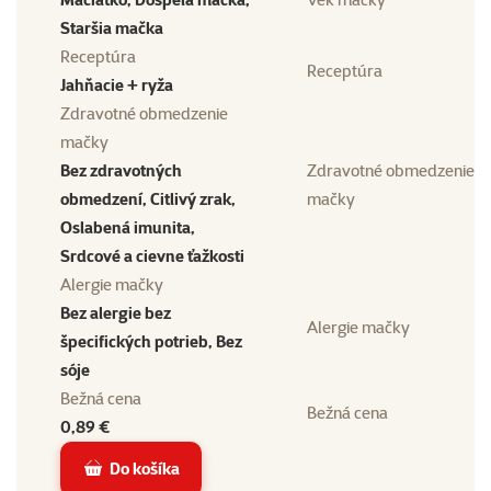
Staršia mačka
Receptúra
Receptúra
Jahňacie + ryža
Zdravotné obmedzenie
mačky
Bez zdravotných
Zdravotné obmedzenie
obmedzení, Citlivý zrak,
mačky
Oslabená imunita,
Srdcové a cievne ťažkosti
Alergie mačky
Bez alergie bez
Alergie mačky
špecifických potrieb, Bez
sóje
Bežná cena
Bežná cena
0,89 €
Do košíka