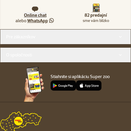
Online chat
82 predajní
alebo
WhatsApp
sme vám blízko
Menu v pätičke
Pre zákazníkov
O spoločnosti
Stiahnite si aplikáciu Super zoo