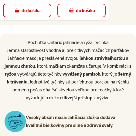
do košíka
do košíka
superzoo.product.detail.content
Pochúťka Ontario jahňacie a ryža, tyčinka
Jemná starostlivosť vhodná aj pre citlivých mačacích parťákov
Jahňacie mäso je preslávené svojou
ľahkou stráviteľnosťou
a
jemnou chuťou
, ktorá mačkám okamžite učaruje. V kombinácii
s
ryžou
vytvárajú tieto tyčinky
vyvážený pamlsok
, ktorý je
šetrný
k tráveniu
. Jednotlivé tyčinky sú perfektnou porciou na rýchlu
odmenu počas dňa. Sú skvelou voľbou pre mačky, ktoré
vyžadujú o niečo
citlivejší prístup
k výžive.
Vysoký obsah mäsa: Jahňacia zložka dodáva
kvalitné bielkoviny pre silné a zdravé svaly.