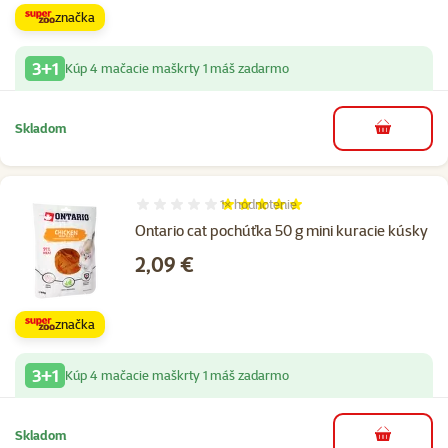
značka
3+1
Kúp 4 mačacie maškrty 1 máš zadarmo
Skladom
do košíka
1×
hodnotenie
Hodnotenie 100%, počet hodnotení: 1
Ontario cat pochúťka 50 g mini kuracie kúsky
Cena
2,09 €
značka
3+1
Kúp 4 mačacie maškrty 1 máš zadarmo
Skladom
do košíka