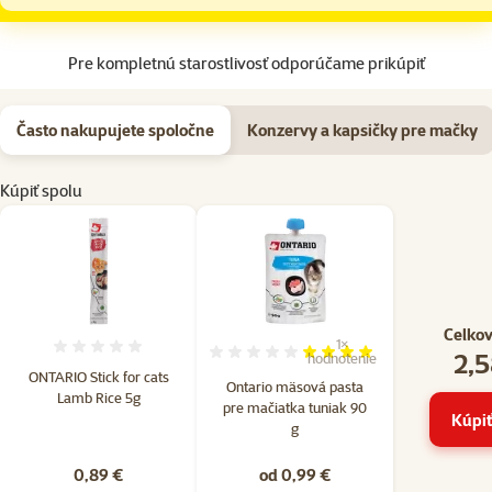
Pre kompletnú starostlivosť odporúčame prikúpiť
Často nakupujete spoločne
Konzervy a kapsičky pre mačky
Kúpiť spolu
Celkov
1×
Hodnotenie 0%
2,5
Hodnotenie 80%, počet hodn
hodnotenie
ONTARIO Stick for cats
Ontario mäsová pasta
Lamb Rice 5g
pre mačiatka tuniak 90
Kúpiť
g
0,89 €
od 0,99 €