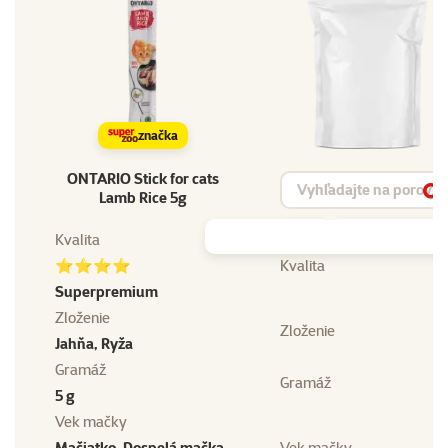
značka
ONTARIO Stick for cats
Vyhľadávanie produktu
Lamb Rice 5g
Vy
Kvalita
⭐⭐⭐⭐
Kvalita
Superpremium
Zloženie
Zloženie
Jahňa, Ryža
Gramáž
Gramáž
5 g
Vek mačky
Mačiatko, Dospelá mačka,
Vek mačky