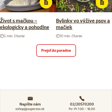
Život s mačkou –
Bylinky vo výžive psov a
ekologicky a pohodlne
mačiek
5 min. čítanie
10 min. čítanie
Prejsť do poradne
Napíšte nám
02/20570200
eshop@superzoo.sk
Po–Pi 7:00 – 18:00