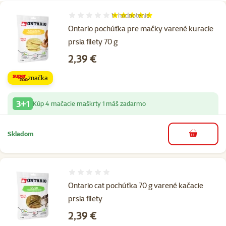
1×
hodnotenie
Hodnotenie 100%, počet hodnotení: 1
Ontario pochúťka pre mačky varené kuracie
prsia filety 70 g
Cena
2,39 €
značka
3+1
Kúp 4 mačacie maškrty 1 máš zadarmo
Skladom
do košíka
Hodnotenie 0%
Ontario cat pochúťka 70 g varené kačacie
prsia filety
Cena
2,39 €