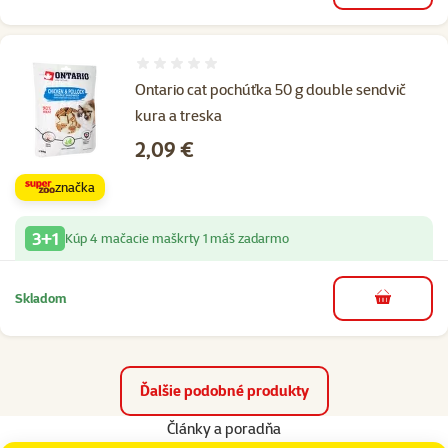
Hodnotenie 0%
Ontario cat pochúťka 50 g double sendvič
kura a treska
Cena
2,09 €
značka
3+1
Kúp 4 mačacie maškrty 1 máš zadarmo
Skladom
do košíka
Ďalšie podobné produkty
Články a poradňa