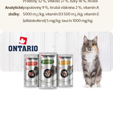
Proteíny 32 %, vlhkosť 27 %, tuky 18 %, hrubé
Analytické
popoloviny 9 %, hrubá vláknina 2 %, vitamín A
zložky:
5000 m.j./kg, vitamín D3 500 m.j./kg, vitamín E
(alfatokoferol) 5 mg/kg, taurín 1000 mg/kg.