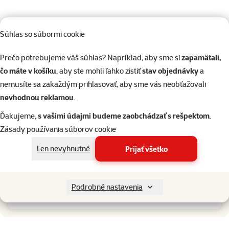
Súhlas so súbormi cookie
Prečo potrebujeme váš súhlas? Napríklad, aby sme si
zapamätali,
čo máte v košíku
, aby ste mohli ľahko zistiť
stav objednávky
a
nemusíte sa zakaždým prihlasovať, aby sme vás neobťažovali
nevhodnou reklamou
.
Ďakujeme,
s vašimi údajmi budeme zaobchádzať s rešpektom
.
Zásady používania súborov cookie
Najčastejšie otázky
Len nevyhnutné
Prijať všetko
Koľko ryže tyčinka obsahuje?
Podrobné nastavenia
Je farba tyčinky prírodná?