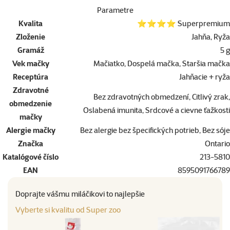
Parametre
Kvalita
⭐⭐⭐⭐ Superpremium
Zloženie
Jahňa, Ryža
Gramáž
5 g
Vek mačky
Mačiatko, Dospelá mačka, Staršia mačka
Receptúra
Jahňacie + ryža
Zdravotné
Bez zdravotných obmedzení, Citlivý zrak,
obmedzenie
Oslabená imunita, Srdcové a cievne ťažkosti
mačky
Alergie mačky
Bez alergie bez špecifických potrieb, Bez sóje
Značka
Ontario
Katalógové číslo
213-5810
EAN
8595091766789
Doprajte vášmu miláčikovi to najlepšie
Vyberte si kvalitu od Super zoo