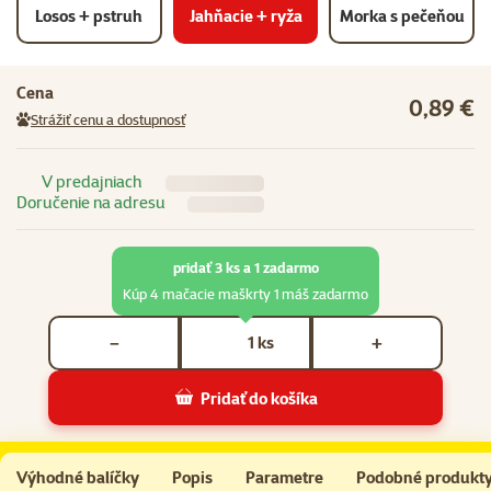
Losos + pstruh
Jahňacie + ryža
Morka s pečeňou
Cena
0,89 €
Strážiť cenu a dostupnosť
V predajniach
Doručenie na adresu
pridať 3 ks a 1 zadarmo
Kúp 4 mačacie maškrty 1 máš zadarmo
Počet kusov *
ks
−
+
Pridať do košíka
ONTARIO Stick for cats Lamb Rice 5g
Do košíka
Výhodné balíčky
Popis
Parametre
Podobné produkt
Na začiatok stránky