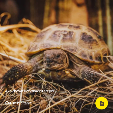
Ako chovať korytnačku stepnú?
10 min. čítanie