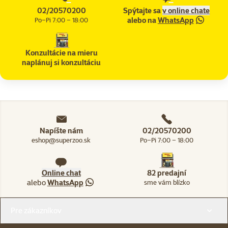
02/20570200
Spýtajte sa
v online chate
alebo na
WhatsApp
Po–Pi 7:00 – 18:00
Konzultácie na mieru
naplánuj si konzultáciu
Napíšte nám
02/20570200
eshop@superzoo.sk
Po–Pi 7:00 – 18:00
Online chat
82 predajní
alebo
WhatsApp
sme vám blízko
Menu v pätičke
Pre zákazníkov