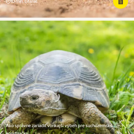
10 min. čítanie
Ako správne zariadiť vonkajší výbeh pre suchozemskú
korytnačku