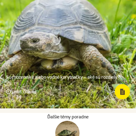
Suchozemské alebo vodné korytnačky – aké sú rozdiely?
5 min. čítanie
Ďalšie témy poradne