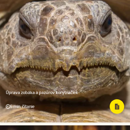
Úprava zobáka a pazúrov korytnačiek
5 min. čítanie