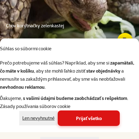
Chov korytnačky zelenkastej
10 min. čítanie
Súhlas so súbormi cookie
Prečo potrebujeme váš súhlas? Napríklad, aby sme si
zapamätali,
čo máte v košíku
, aby ste mohli ľahko zistiť
stav objednávky
a
nemusíte sa zakaždým prihlasovať, aby sme vás neobťažovali
nevhodnou reklamou
.
Ďakujeme,
s vašimi údajmi budeme zaobchádzať s rešpektom
.
Zásady používania súborov cookie
Len nevyhnutné
Prijať všetko