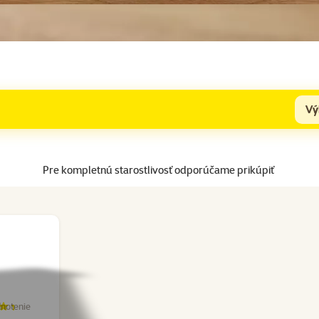
Vý
Pre kompletnú starostlivosť odporúčame prikúpiť
notenie
enie 67%, počet hodnotení: 3