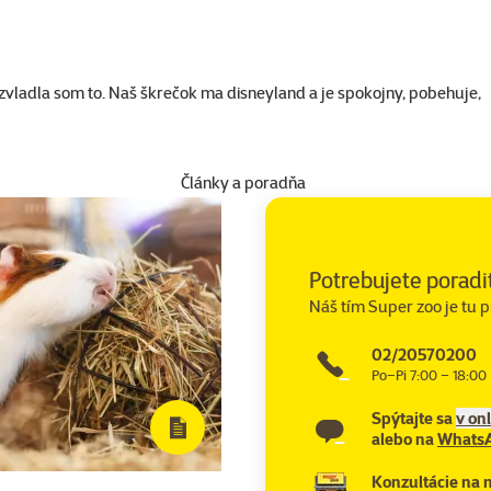
e zvladla som to. Naš škrečok ma disneyland a je spokojny, pobehuje,
Články a poradňa
Potrebujete poradi
Náš tím Super zoo je tu p
02/20570200
Po–Pi 7:00 – 18:00
Spýtajte sa
v on
alebo na
Whats
Konzultácie na 