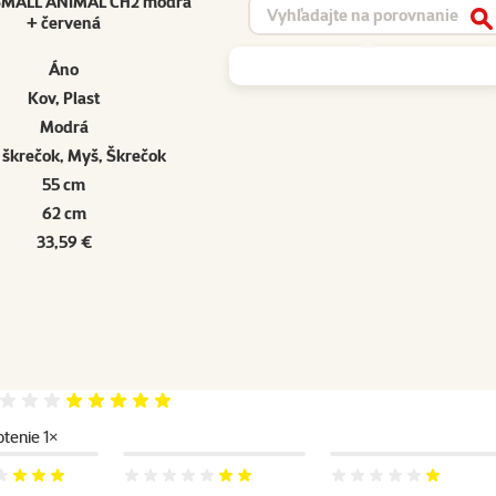
 SMALL ANIMAL CH2 modrá
Vyhľadávanie produktu
+ červená
V
Áno
Kov, Plast
Modrá
 škrečok, Myš, Škrečok
55 cm
62 cm
33,59 €
Hodnotenie 100%
tenie 1×
e 60%
Hodnotenie 40%
Hodnotenie 20%