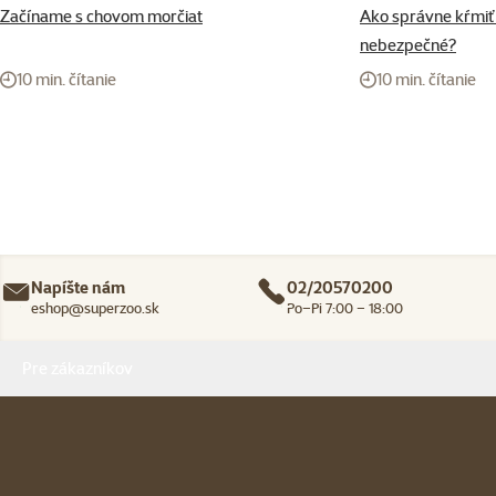
Začíname s chovom morčiat
Ako správne kŕmiť 
nebezpečné?
10 min. čítanie
10 min. čítanie
Napíšte nám
02/20570200
eshop@superzoo.sk
Po–Pi 7:00 – 18:00
Menu v pätičke
Pre zákazníkov