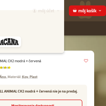
môj
účet
môj
košík
Hľadaj
ame
Vložit do 
IMAL CH2 modrá + červená
enie 100%, počet hodnotení:
notenie
Áno,
Materiál:
Kov, Plast
LL ANIMAL CH2 modrá + červená nie je na predaj.
Monitorovanie dostupnosti