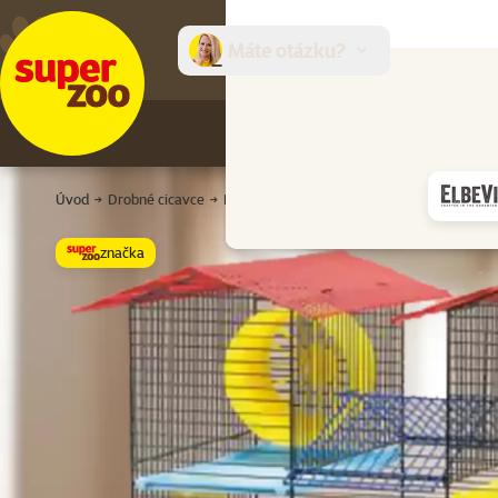
Máte otázku?
E-sh
Úvod
Drobné cicavce
Klietky a prepravky
Klietky a boxy
Kli
značka