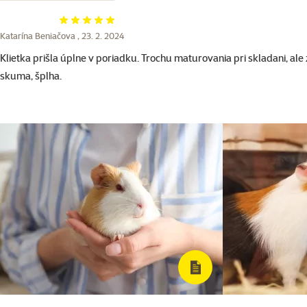
Hodnotenie 100%
Katarína Beniačova ,
23. 2. 2024
Klietka prišla úplne v poriadku. Trochu maturovania pri skladani, al
skuma, šplha.