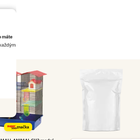
o máte
akaždým
značka