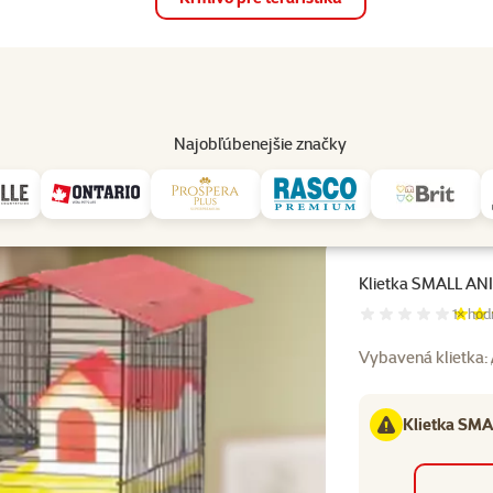
op
Akcie a zľavy
Predajne
Služby
Poradňa
Pomáh
82
Najobľúbenejšie značky
etka SMALL ANIMAL CH2 modrá + červená
Klietka SMALL AN
Hodnot
1×
hod
Vybavená klietka:
Klietka SMA