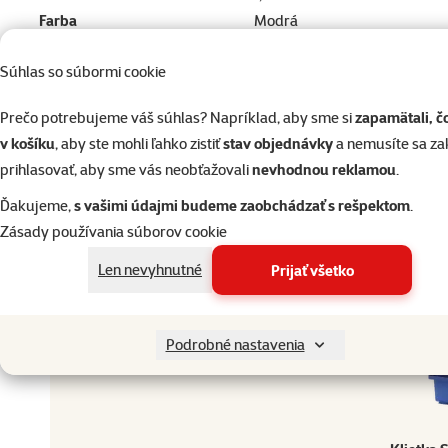
Farba
Modrá
Druh hlodavca
Malý škrečok, Myš, Škrečok
Súhlas so súbormi cookie
Dĺžka
55 cm
Výška
62 cm
Prečo potrebujeme váš súhlas? Napríklad, aby sme si
zapamätali, č
Značka
Small Animals
v košíku
, aby ste mohli ľahko zistiť
stav objednávky
a nemusíte sa z
Katalógové číslo
2705-081
prihlasovať, aby sme vás neobťažovali
nevhodnou reklamou
.
EAN
8595091751495
Ďakujeme,
s vašimi údajmi budeme zaobchádzať s rešpektom
.
Zásady používania súborov cookie
Doprajte vášmu miláčikovi to najlepšie
Len nevyhnutné
Prijať všetko
Vyberte si kvalitu od Super zoo
Produkt
Doprajte vášmu miláčikovi to najlepšie
Podrobné nastavenia
Vyberte si kvalitu od Super zoo