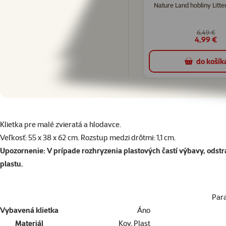
Nature Land hobliny Litter
6,49 €
4,99 €
do košík
superzoo.product.detail.content
Klietka pre malé zvieratá a hlodavce.
Veľkosť: 55 x 38 x 62 cm. Rozstup medzi drôtmi: 1,1 cm.
Upozornenie: V prípade rozhryzenia plastových častí výbavy, odst
plastu.
Par
Vybavená klietka
Áno
Materiál
Kov, Plast