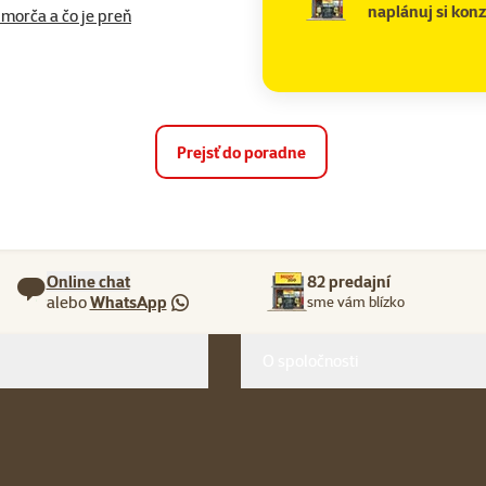
naplánuj si konz
morča a čo je preň
Prejsť do poradne
Online chat
82 predajní
alebo
WhatsApp
sme vám blízko
O spoločnosti