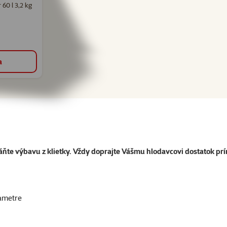
 60 l 3,2 kg
a
ráňte výbavu z klietky. Vždy doprajte Vášmu hlodavcovi dostatok p
ametre