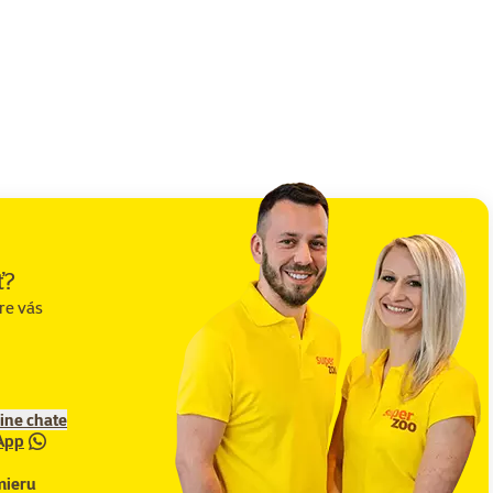
ť?
re vás
line chate
App
mieru