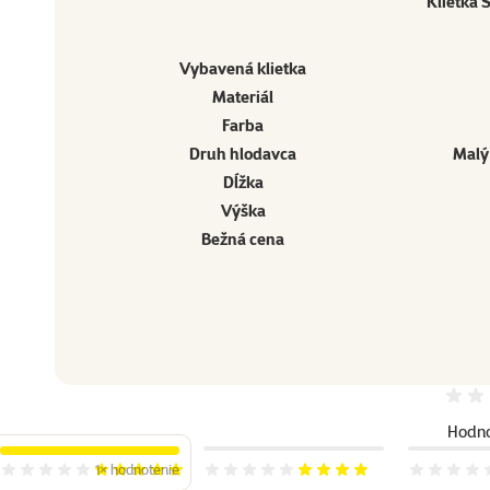
Klietka
Vybavená klietka
Materiál
Farba
Druh hlodavca
Malý
Dĺžka
Výška
Bežná cena
Ostatné
Hodno
1×
hodnotenie
Hodnotenie 100%, počet hodnotení: 1
Hodnotenie 80%
Hodnoteni