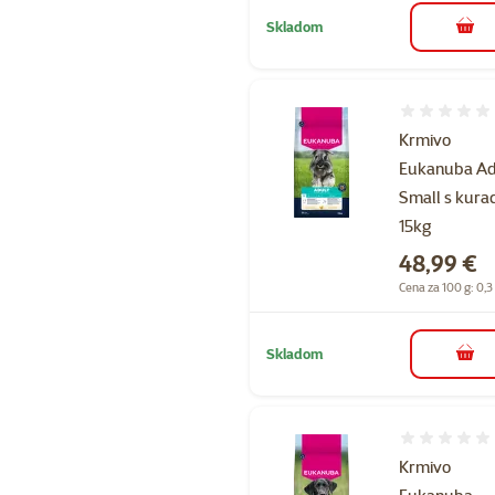
Skladom
do k
Hodnotenie 
Krmivo
Eukanuba Ad
Small s kura
15kg
Cena
48,99 €
Cena za 100 g: 0,3
Skladom
do k
Hodnotenie 
Krmivo