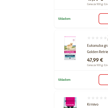
Cena za 100 g: 0,4
Skladom
Hodnotenie 6
Eukanuba gr
Golden Retri
Cena
47,99 €
Cena za 100 g: 0,4
Skladom
Hodnotenie 
Krmivo