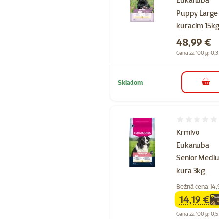
Eukanuba
Puppy Large
kuracím 15k
Cena
48,99 €
Cena za 100 g: 0,3
Skladom
do k
Hodnotenie 
Krmivo
Eukanuba
Senior Medi
kura 3kg
Bežná cena 14,
14,19 €
family
ce
Cena za 100 g: 0,5