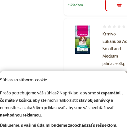
Skladom
do k
Hodnotenie 
Krmivo
Eukanuba Ad
Small and
Medium
jahňacie 3kg
Bežná cena 17,
16,99 €
Súhlas so súbormi cookie
family
ce
Cena za 1 g: 0,0 €
Prečo potrebujeme váš súhlas? Napríklad, aby sme si
zapamätali,
čo máte v košíku
, aby ste mohli ľahko zistiť
stav objednávky
a
Skladom
nemusíte sa zakaždým prihlasovať, aby sme vás neobťažovali
do k
nevhodnou reklamou
.
Ďakujeme,
s vašimi údajmi budeme zaobchádzať s rešpektom
.