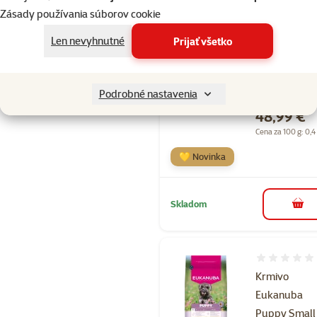
Hodnotenie 
Zásady používania súborov cookie
Krmivo
Eukanuba Ad
Len nevyhnutné
Prijať všetko
Small and
Medium
jahňacie 12kg
Podrobné nastavenia
Cena
48,99 €
Cena za 100 g: 0,4
💛 Novinka
Skladom
do k
Hodnotenie 
Krmivo
Eukanuba
Puppy Small