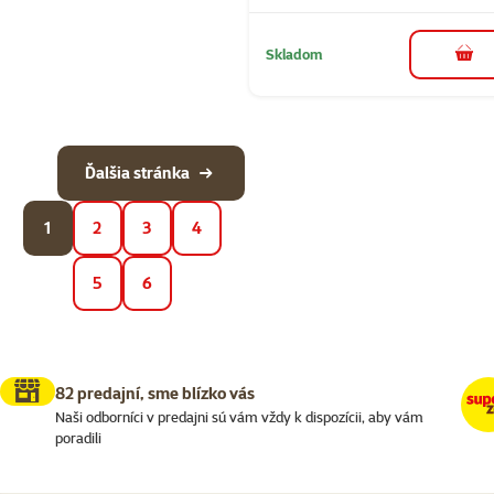
Skladom
do k
Ďalšia stránka
1
2
3
4
5
6
82 predajní, sme blízko vás
Naši odborníci v predajni sú vám vždy k dispozícii, aby vám
poradili