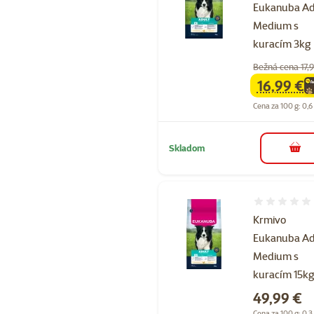
Eukanuba Ad
Medium s
kuracím 3kg
Bežná cena 17,
16,99 €
family
ce
Cena za 100 g: 0,6
Skladom
do k
Hodnotenie 
Krmivo
Eukanuba Ad
Medium s
kuracím 15k
Cena
49,99 €
Cena za 100 g: 0,3