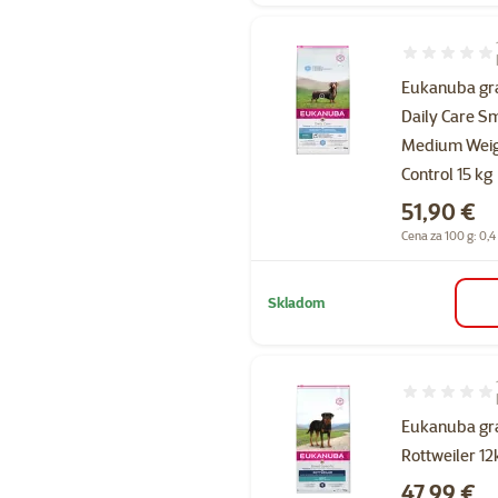
Hodnotenie 1
Eukanuba gr
Daily Care S
Medium Weig
Control 15 kg
Cena
51,90 €
Cena za 100 g: 0,4
Skladom
Hodnotenie 1
Eukanuba gr
Rottweiler 12
Cena
47,99 €