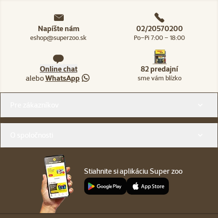
Napíšte nám
02/20570200
eshop@superzoo.sk
Po–Pi 7:00 – 18:00
Online chat
82 predajní
alebo
WhatsApp
sme vám blízko
Menu v pätičke
Pre zákazníkov
O spoločnosti
Stiahnite si aplikáciu Super zoo