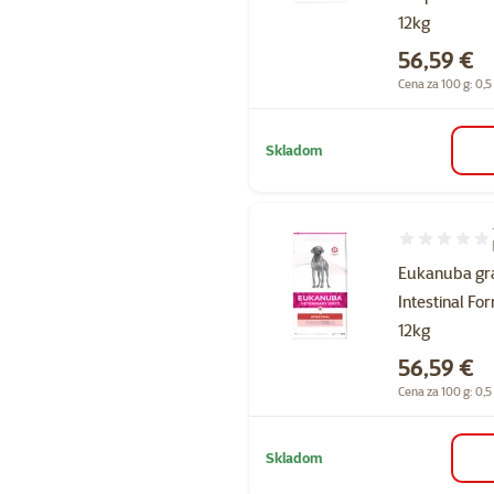
12kg
Cena
56,59 €
Cena za 100 g: 0,5
Skladom
Hodnotenie 1
Eukanuba gr
Intestinal Fo
12kg
Cena
56,59 €
Cena za 100 g: 0,5
Skladom