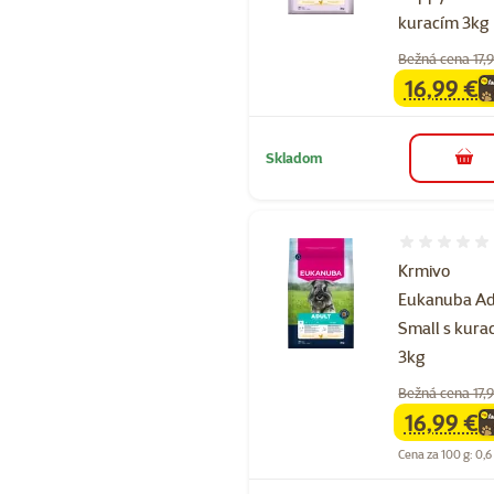
kuracím 3kg
Bežná cena 17,
16,99 €
family
ce
Skladom
do k
Hodnotenie 
Krmivo
Eukanuba Ad
Small s kura
3kg
Bežná cena 17,
16,99 €
family
ce
Cena za 100 g: 0,6