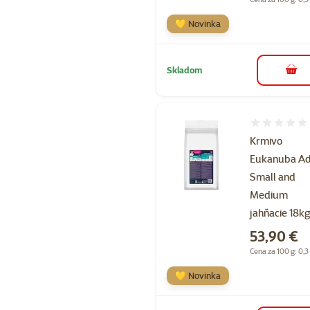
💛 Novinka
Skladom
do k
Hodnotenie 
Krmivo
Eukanuba Ad
Small and
Medium
jahňacie 18k
Cena
53,90 €
Cena za 100 g: 0,3
💛 Novinka