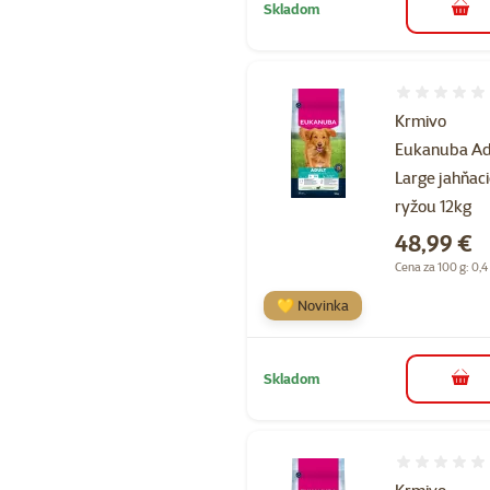
Skladom
do k
Hodnotenie 
Krmivo
Eukanuba Ad
Large jahňaci
ryžou 12kg
Cena
48,99 €
Cena za 100 g: 0,4
💛 Novinka
Skladom
do k
Hodnotenie 