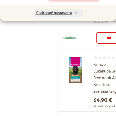
Bežná cena
26,99 €
Podrobné nastavenia
24,99 €
family
ce
Cena za 100 g: 0,8
Skladom
do k
Hodnotenie 
Krmivo
Eukanuba Gr
Free Adult Al
Breeds so
zverinou 12k
Cena
64,90 €
Cena za 100 g: 0,5