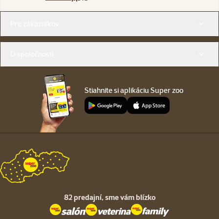
Menu v pätičke
Pre zákazníkov
O spoločnosti
Stiahnite si aplikáciu Super zoo
82 predajní,
sme vám blízko