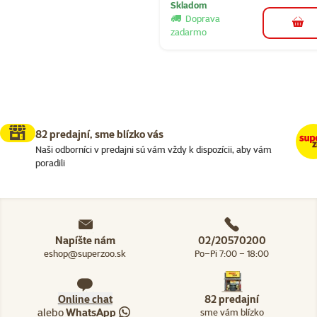
Skladom
Doprava
do k
zadarmo
82 predajní, sme blízko vás
Naši odborníci v predajni sú vám vždy k dispozícii, aby vám
poradili
Napíšte nám
02/20570200
eshop@superzoo.sk
Po–Pi 7:00 – 18:00
Online chat
82 predajní
alebo
WhatsApp
sme vám blízko