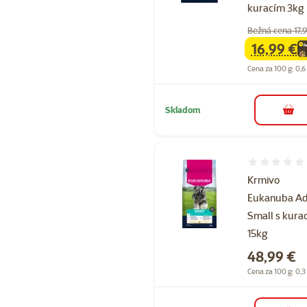
kuracím 3kg
Bežná cena 17,
16,99 €
family
ce
Cena za 100 g: 0,6
Skladom
do k
Hodnotenie 
Krmivo
Eukanuba Ad
Small s kura
15kg
Cena
48,99 €
Cena za 100 g: 0,3