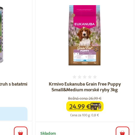
nie 0%
Hodnotenie 0%
ruh s batatmi
Krmivo Eukanuba Grain Free Puppy
Small&Medium morské ryby 3kg
Bežná cena 26,99 €
24,99 €
family
cena
Cena za 100 g: 0,8 €
Skladom