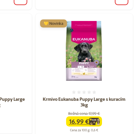
do košíka
do koš
💛 Novinka
nie 0%
Hodnotenie 0%
 Puppy Large
Krmivo Eukanuba Puppy Large s kuracím
g
3kg
Bežná cena 17,99 €
16,99 €
family
cena
Cena za 100 g: 0,6 €