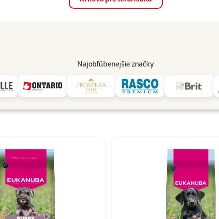
op
Akcie a zľavy
Predajne
Služby
Poradňa
Pomáh
82
Najobľúbenejšie značky
Eukanuba
 Eukanuba