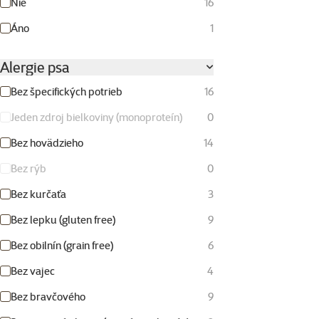
Nie
16
Áno
1
Alergie psa
Bez špecifických potrieb
16
Jeden zdroj bielkoviny (monoproteín)
0
Bez hovädzieho
14
Bez rýb
0
Bez kurčaťa
3
Bez lepku (gluten free)
9
Bez obilnín (grain free)
6
Bez vajec
4
Bez bravčového
9