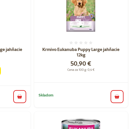
nie 0%
Hodnotenie 0%
ge jahňacie
Krmivo Eukanuba Puppy Large jahňacie
12kg
Cena
50,90 €
Cena za 100 g: 0,4 €
Skladom
do košíka
do koš