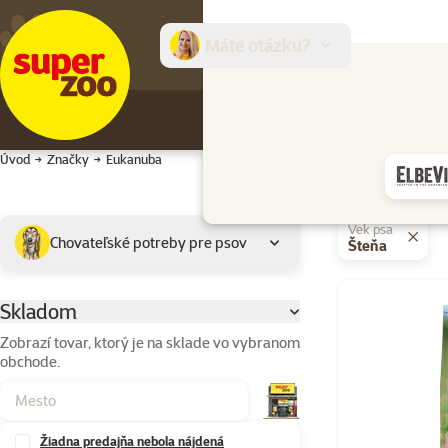
Máte otázku?
E-sh
Úvod
Značky
Eukanuba
Podkategória
Vybrané filtre
Vek psa
Chovateľské potreby pre psov
Šteňa
Výrobky značky
Skladom
Parametrický filter
Zobrazí tovar, ktorý je na sklade vo vybranom
obchode.
Žiadna predajňa nebola nájdená