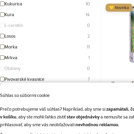
Kukurica
10
💛 Novinka
Kura
14
L-carnitín
0
Losos
2
Morka
11
Mrkva
1
Obilniny
0
Pivovarské kvasnice
7
Konzerva 
Pstruh
1
Súhlas so súbormi cookie
Pšenica
6
Prečo potrebujeme váš súhlas? Napríklad, aby sme si
zapamätali, č
Ryba
3
%
Nakúp v
v košíku
, aby ste mohli ľahko zistiť
stav objednávky
a nemusíte sa z
Ryža
7
prihlasovať, aby sme vás neobťažovali
nevhodnou reklamou
.
Skladom
Tekvica
1