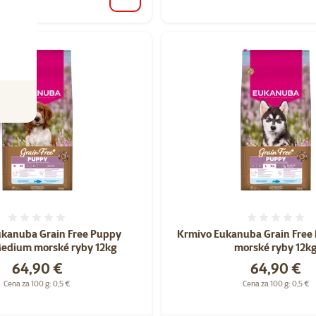
do košíka
Hodnotenie 0%
Hodnote
ukanuba Grain Free Puppy
Krmivo Eukanuba Grain Free
edium morské ryby 12kg
morské ryby 12k
Cena
Cena
64,90 €
64,90 €
Cena za 100 g: 0,5 €
Cena za 100 g: 0,5 €