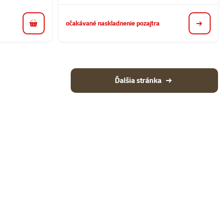
očakávané naskladnenie pozajtra
do košíka
detail
Ďalšia stránka