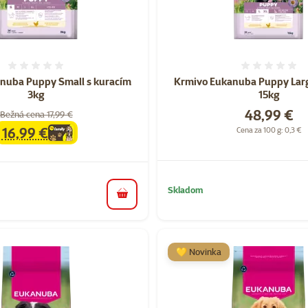
Hodnotenie 0%
Hodnote
nuba Puppy Small s kuracím
Krmivo Eukanuba Puppy Larg
3kg
15kg
Cena
48,99 €
Bežná cena 17,99 €
16,99 €
Cena za 100 g: 0,3 €
family
cena
Skladom
do košíka
💛 Novinka