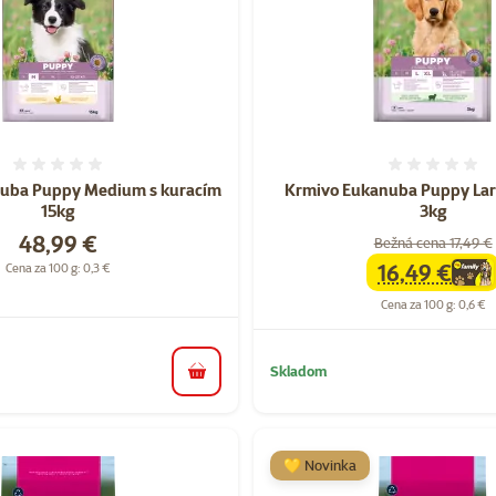
Hodnotenie 0%
Hodnote
uba Puppy Medium s kuracím
Krmivo Eukanuba Puppy Lar
15kg
3kg
Cena
48,99 €
Bežná cena 17,49 €
16,49 €
Cena za 100 g: 0,3 €
family
cena
Cena za 100 g: 0,6 €
Skladom
do košíka
💛 Novinka