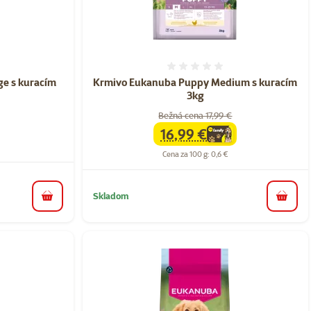
nie 0%
Hodnotenie 0%
e s kuracím
Krmivo Eukanuba Puppy Medium s kuracím
3kg
Bežná cena 17,99 €
16,99 €
family
cena
Cena za 100 g: 0,6 €
Skladom
do košíka
do koš