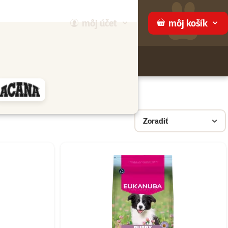
môj
účet
môj
košík
Hľadaj
ame
Zoradiť