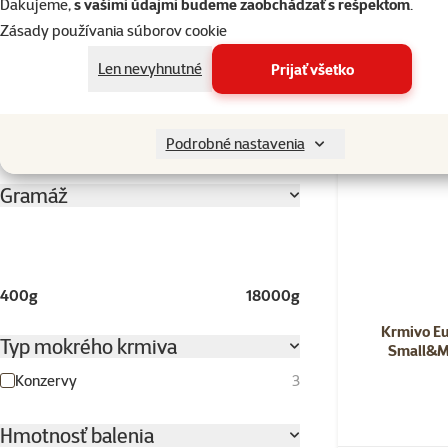
Ďakujeme,
s vašimi údajmi budeme zaobchádzať s rešpektom
.
Zásady používania súborov cookie
Vajce
10
Zemiaky
3
Len nevyhnutné
Prijať všetko
Ľanové semienko
0
Rozbaliť všetky
Podrobné nastavenia
Gramáž
400g
18000g
Krmivo E
Typ mokrého krmiva
Small&M
Konzervy
3
Hmotnosť balenia