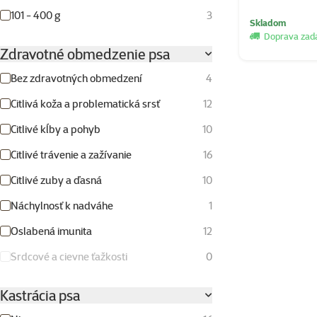
101 - 400 g
3
Skladom
Doprava za
Zdravotné obmedzenie psa
Bez zdravotných obmedzení
4
Citlivá koža a problematická srsť
12
Citlivé kĺby a pohyb
10
Citlivé trávenie a zažívanie
16
Citlivé zuby a ďasná
10
Náchylnosť k nadváhe
1
Oslabená imunita
12
Srdcové a cievne ťažkosti
0
Kastrácia psa