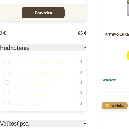
cena od-do
Potvrďte
3 €
65 €
Krmivo Euka
Hodnotenie
Hodnotenie 100%
0
Hodnotenie 80%
0
Skladom
Hodnotenie 60%
0
Hodnotenie 40%
0
Hodnotenie 20%
0
💛 Novinka
Veľkosť psa