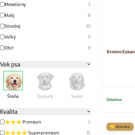
Miniatúrny
3
Malý
8
Stredný
10
Veľký
9
Obrí
9
Krmivo Eukan
Vek psa
Šteňa
Dospelý
Senior
Skladom
Kvalita
⭐⭐⭐ Premium
2
💛 Novinka
⭐⭐⭐⭐ Superpremium
15