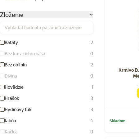
Zloženie
Vyhľadať hodnotu parametra zloženie
Batáty
2
Bez kuracieho mäsa
0
Bez obilnín
2
Krmivo E
Me
Divina
0
Hovädzie
1
Hrášok
3
Hydinový tuk
3
Jahňa
4
Skladom
Kačica
0