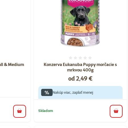
nie 0%
Hodnotenie 0%
ll & Medium
Konzerva Eukanuba Puppy morčacie s
mrkvou 400g
Cena
od 2,49 €
%
Nakúp viac, zaplať menej
Skladom
do koš
do košíka