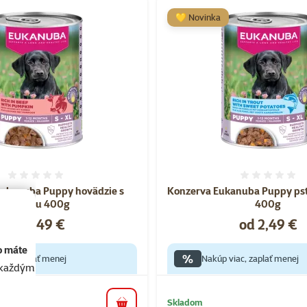
💛 Novinka
Hodnotenie 0%
Hodnote
Eukanuba Puppy hovädzie s
Konzerva Eukanuba Puppy pst
tekvicou 400g
400g
Cena
Cena
od 2,49 €
od 2,49 €
o máte
%
iac, zaplať menej
Nakúp viac, zaplať menej
akaždým
Skladom