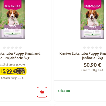
Hodnotenie 0%
Hodnote
ukanuba Puppy Small and
Krmivo Eukanuba Puppy Sma
dium jahňacie 3kg
jahňacie 12kg
Cena
50,90 €
Bežná cena 16,99 €
15,99 €
Cena za 100 g: 0,4 €
family
cena
Cena za 100 g: 0,5 €
Skladom
do košíka