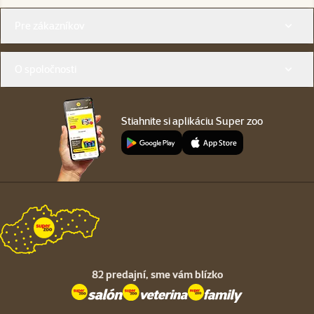
Menu v pätičke
Pre zákazníkov
O spoločnosti
Stiahnite si aplikáciu Super zoo
82 predajní,
sme vám blízko