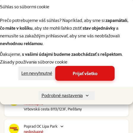
Súhlas so súbormi cookie
Nové Mesto nad Váhom RGB Javorina
nedostupné
Prečo potrebujeme váš súhlas? Napríklad, aby sme si
zapamätali,
Trenčianska 2740/70, Nové Mesto nad Váhom
čo máte v košíku
, aby ste mohli ľahko zistiť
stav objednávky
a
nemusíte sa zakaždým prihlasovať, aby sme vás neobťažovali
Nové Zámky Stop Shop
nevhodnou reklamou
.
nedostupné
Nitrianska cesta 109, Nové Zámky
Ďakujeme,
s vašimi údajmi budeme zaobchádzať s rešpektom
.
Zásady používania súborov cookie
Pezinok Bozin Shopping
Len nevyhnutné
Prijať všetko
nedostupné
Šenkvická cesta 4798, Pezinok
Podrobné nastavenia
Piešťany OC Klokan
nedostupné
Vrbovská cesta 8113/123F, Piešťany
Poprad OC Lipa Park
nedostupné