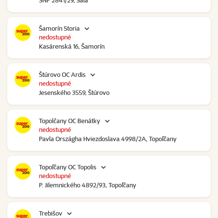
SNP 2841/29, Šaľa
Šamorín Storia
nedostupné
Kasárenská 16, Šamorín
Štúrovo OC Ardis
nedostupné
Jesenského 3559, Štúrovo
Topolčany OC Benátky
nedostupné
Pavla Országha Hviezdoslava 4998/2A, Topoľčany
Topoľčany OC Topolis
nedostupné
P. Jilemnického 4892/93, Topoľčany
Trebišov