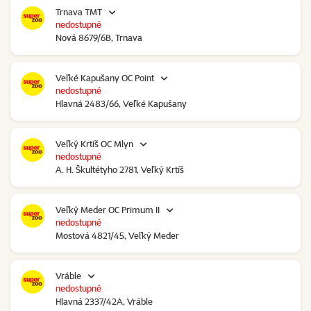
Trnava TMT
nedostupné
Nová 8679/6B, Trnava
Veľké Kapušany OC Point
nedostupné
Hlavná 2483/66, Veľké Kapušany
Veľký Krtíš OC Mlyn
nedostupné
A. H. Škultétyho 2781, Veľký Krtíš
Veľký Meder OC Primum II
nedostupné
Mostová 4821/45, Veľký Meder
Vráble
nedostupné
Hlavná 2337/42A, Vráble