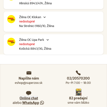
Hlinská 8943/47A, Žilina
Žilina OC Klokan
nedostupné
Na Strelnici 9160/10, Žilina
Žilina OC Lipa Park
nedostupné
Košická 8843/3G, Žilina
Napíšte nám
02/20570200
eshop@superzoo.sk
Po–Pi 7:00 – 18:00
Online chat
82 predajní
alebo
WhatsApp
sme vám blízko