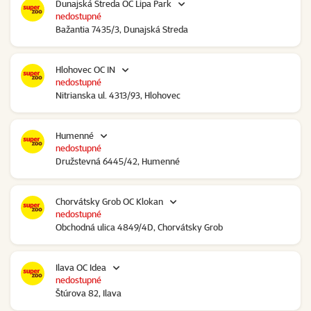
Dunajská Streda OC Lipa Park
nedostupné
Bažantia 7435/3, Dunajská Streda
Hlohovec OC IN
nedostupné
Nitrianska ul. 4313/93, Hlohovec
Humenné
nedostupné
Družstevná 6445/42, Humenné
Chorvátsky Grob OC Klokan
nedostupné
Obchodná ulica 4849/4D, Chorvátsky Grob
Ilava OC Idea
nedostupné
Štúrova 82, Ilava