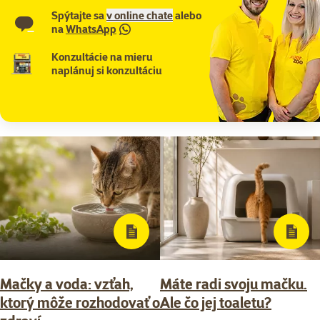
Spýtajte sa
v online chate
alebo
na
WhatsApp
Konzultácie na mieru
naplánuj si konzultáciu
Mačky a voda: vzťah,
Máte radi svoju mačku.
ktorý môže rozhodovať o
Ale čo jej toaletu?