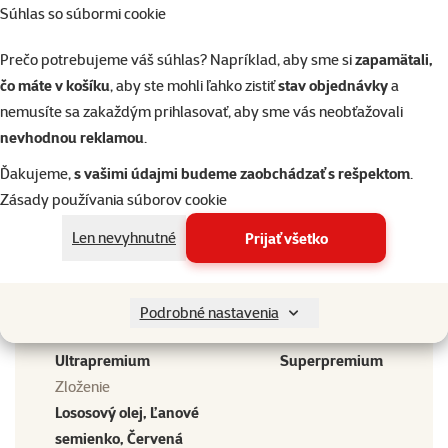
Súhlas so súbormi cookie
Vyberte si kvalitu od Super zoo
Prečo potrebujeme váš súhlas? Napríklad, aby sme si
zapamätali,
čo máte v košíku
, aby ste mohli ľahko zistiť
stav objednávky
a
nemusíte sa zakaždým prihlasovať, aby sme vás neobťažovali
nevhodnou reklamou
.
Ďakujeme,
s vašimi údajmi budeme zaobchádzať s rešpektom
.
Zásady používania súborov cookie
značka
Len nevyhnutné
Prijať všetko
Krmivo ELBEVILLE Cat
Applaws granuly kura a
Adult Fresh Duck 340 g
jahňa 400 g
Kvalita
Kvalita
Podrobné nastavenia
⭐⭐⭐⭐⭐
⭐⭐⭐⭐
Ultrapremium
Superpremium
Zloženie
Lososový olej, Ľanové
semienko, Červená