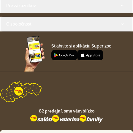
Menu v pätičke
Pre zákazníkov
O spoločnosti
Stiahnite si aplikáciu Super zoo
82 predajní,
sme vám blízko