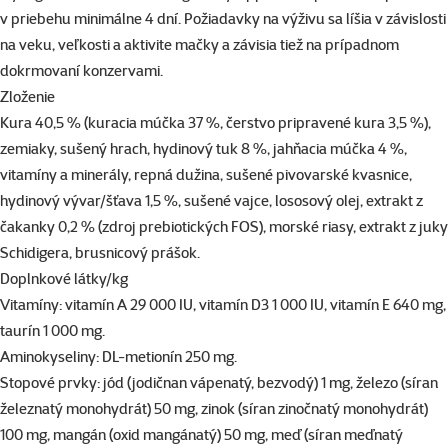
v priebehu minimálne 4 dní. Požiadavky na výživu sa líšia v závislosti
na veku, veľkosti a aktivite mačky a závisia tiež na prípadnom
dokrmovaní konzervami.
Zloženie
Kura 40,5 % (kuracia múčka 37 %, čerstvo pripravené kura 3,5 %),
zemiaky, sušený hrach, hydinový tuk 8 %, jahňacia múčka 4 %,
vitamíny a minerály, repná dužina, sušené pivovarské kvasnice,
hydinový vývar/šťava 1,5 %, sušené vajce, lososový olej, extrakt z
čakanky 0,2 % (zdroj prebiotických FOS), morské riasy, extrakt z juky
Schidigera, brusnicový prášok.
Doplnkové látky/kg
Vitamíny: vitamín A 29 000 IU, vitamín D3 1 000 IU, vitamín E 640 mg,
taurín 1 000 mg.
Aminokyseliny: DL-metionín 250 mg.
Stopové prvky: jód (jodičnan vápenatý, bezvodý) 1 mg, železo (síran
železnatý monohydrát) 50 mg, zinok (síran zinočnatý monohydrát)
100 mg, mangán (oxid mangánatý) 50 mg, meď (síran meďnatý