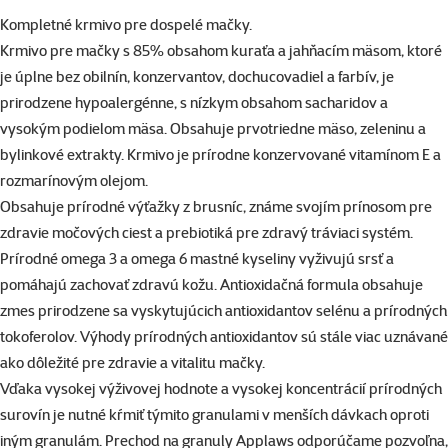
superzoo.product.detail.content
Kompletné krmivo pre dospelé mačky.
Krmivo pre mačky s 85% obsahom kuraťa a jahňacím mäsom, ktoré
je úplne bez obilnín, konzervantov, dochucovadiel a farbív, je
prirodzene hypoalergénne, s nízkym obsahom sacharidov a
vysokým podielom mäsa. Obsahuje prvotriedne mäso, zeleninu a
bylinkové extrakty. Krmivo je prírodne konzervované vitamínom E a
rozmarínovým olejom.
Obsahuje prírodné výťažky z brusníc, známe svojím prínosom pre
zdravie močových ciest a prebiotiká pre zdravý tráviaci systém.
Prírodné omega 3 a omega 6 mastné kyseliny vyživujú srsť a
pomáhajú zachovať zdravú kožu. Antioxidačná formula obsahuje
zmes prirodzene sa vyskytujúcich antioxidantov selénu a prírodných
tokoferolov. Výhody prírodných antioxidantov sú stále viac uznávané
ako dôležité pre zdravie a vitalitu mačky.
Vďaka vysokej výživovej hodnote a vysokej koncentrácií prírodných
surovín je nutné kŕmiť týmito granulami v menších dávkach oproti
iným granulám. Prechod na granuly Applaws odporúčame pozvoľna,