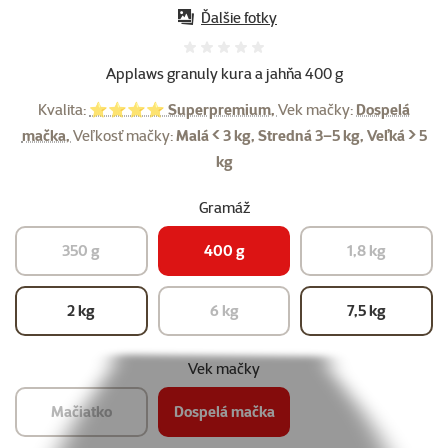
Ďalšie fotky
Hodnotenie 0%
Applaws granuly kura a jahňa 400 g
Kvalita:
⭐⭐⭐⭐ Superpremium,
Vek mačky:
Dospelá
mačka,
Veľkosť mačky:
Malá < 3 kg, Stredná 3–5 kg, Veľká > 5
kg
Gramáž
350 g
400 g
1,8 kg
2 kg
6 kg
7,5 kg
Vek mačky
Mačiatko
Dospelá mačka