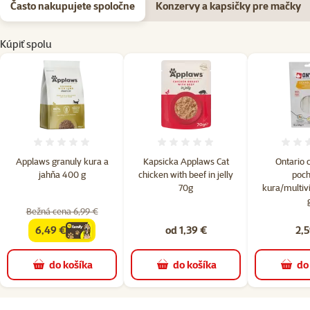
Často nakupujete spoločne
Konzervy a kapsičky pre mačky
Kúpiť spolu
Hodnotenie 0%
Hodnotenie 0%
Applaws granuly kura a
Kapsicka Applaws Cat
Ontario c
jahňa 400 g
chicken with beef in jelly
poch
70g
kura/multivi
Bežná cena 6,99 €
6,49 €
od 1,39 €
2,5
family
cena
do košíka
do košíka
do