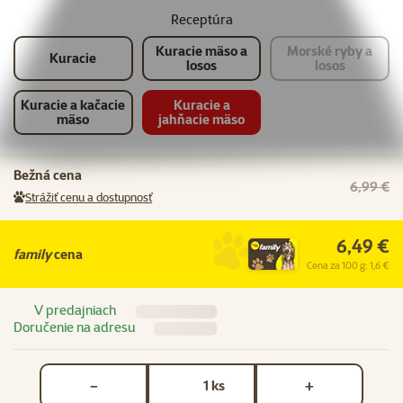
Receptúra
Kuracie mäso a
Morské ryby a
Kuracie
losos
losos
Kuracie a kačacie
Kuracie a
mäso
jahňacie mäso
Bežná cena
6,99 €
Strážiť cenu a dostupnosť
6,49 €
family
cena
Cena za 100 g: 1,6 €
V predajniach
Doručenie na adresu
Počet kusov *
ks
−
+