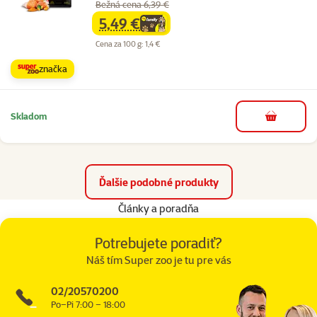
Bežná cena 6,39 €
5,49 €
family
cena
Cena za 100 g: 1,4 €
značka
Skladom
do košíka
Ďalšie podobné produkty
Články a poradňa
Potrebujete poradiť?
Náš tím Super zoo je tu pre vás
02/20570200
Po–Pi 7:00 – 18:00