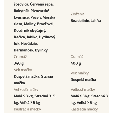
šošovica, Červená repa,
Rakytník, Pivovarské
Zloženie
kvasnice, Pečeň, Morská
Bez obilnín, Jahňa
riasa, Maliny, Bravčové,
Kocúrnik obyčajný,
Kačica, Jablko, Hydinový
tuk, Hovädzie,
Harmanček, Bylinky
Gramáž
Gramáž
340 g
400 g
Vek mačky
Vek mačky
Dospelá mačka, Staršia
Dospelá mačka
mačka
Veľkosť mačky
Veľkosť mačky
Malá < 3 kg, Stredná 3–5
Malá < 3 kg, Stredná 3–5
kg, Veľká > 5 kg
kg, Veľká > 5 kg
Kastrácia mačky
Kastrácia mačky