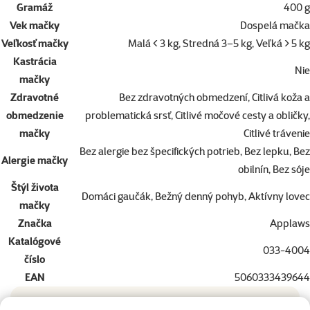
Gramáž
400 g
Vek mačky
Dospelá mačka
Veľkosť mačky
Malá < 3 kg, Stredná 3–5 kg, Veľká > 5 kg
Kastrácia
Nie
mačky
Zdravotné
Bez zdravotných obmedzení, Citlivá koža a
obmedzenie
problematická srsť, Citlivé močové cesty a obličky,
mačky
Citlivé trávenie
Bez alergie bez špecifických potrieb, Bez lepku, Bez
Alergie mačky
obilnín, Bez sóje
Štýl života
Domáci gaučák, Bežný denný pohyb, Aktívny lovec
mačky
Značka
Applaws
Katalógové
033-4004
číslo
EAN
5060333439644
Doprajte vášmu miláčikovi to najlepšie