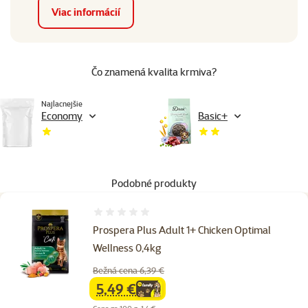
Viac informácií
Čo znamená kvalita krmiva?
Najlacnejšie
Economy
Basic+
Podobné produkty
Hodnotenie 0%
Prospera Plus Adult 1+ Chicken Optimal
Wellness 0,4kg
Bežná cena 6,39 €
5,49 €
family
cena