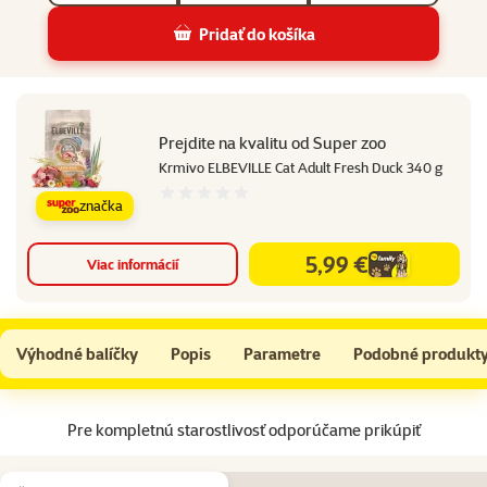
Pridať do košíka
Prejdite na kvalitu od Super zoo
Krmivo ELBEVILLE Cat Adult Fresh Duck 340 g
Hodnotenie 0%
značka
5,99 €
Viac informácií
family
cena
Applaws granuly kura a jahňa 400 g
Do košíka
Výhodné balíčky
Popis
Parametre
Podobné produkt
Na začiatok stránky
Pre kompletnú starostlivosť odporúčame prikúpiť