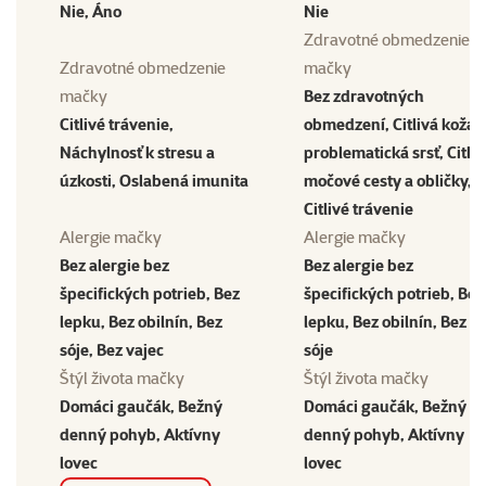
Nie, Áno
Nie
Zdravotné obmedzenie
Zdravotné obmedzenie
mačky
mačky
Bez zdravotných
Citlivé trávenie,
obmedzení, Citlivá koža 
Náchylnosť k stresu a
problematická srsť, Citliv
úzkosti, Oslabená imunita
močové cesty a obličky,
Citlivé trávenie
Alergie mačky
Alergie mačky
Bez alergie bez
Bez alergie bez
špecifických potrieb, Bez
špecifických potrieb, Bez
lepku, Bez obilnín, Bez
lepku, Bez obilnín, Bez
sóje, Bez vajec
sóje
Štýl života mačky
Štýl života mačky
Domáci gaučák, Bežný
Domáci gaučák, Bežný
denný pohyb, Aktívny
denný pohyb, Aktívny
lovec
lovec