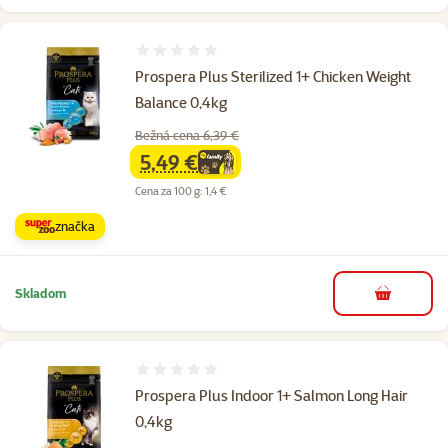
Hodnotenie 0%
Prospera Plus Sterilized 1+ Chicken Weight
Balance 0,4kg
Bežná cena 6,39 €
5,49 €
family
cena
Cena za 100 g: 1,4 €
značka
Skladom
do košíka
Hodnotenie 0%
Prospera Plus Indoor 1+ Salmon Long Hair
0,4kg