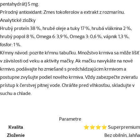
pentahydrát) 5 mg.
Prírodný antioxidant: Zmes tokoferolov a extrakt z rozmarínu.
Analytické zložky
Hrubý proteín 38 %, hrubé oleje a tuky 17 %, hrubá vláknina 2 %,
hrubý popol 8 %, Omega 6: 3,9 %, Omega 3: 0,6 %, vápnik 1,3 %,
fosfor: 1 %.
Kŕmny návod:
pozrite kŕmnu tabuľku. Množstvo krmiva sa môže líšiť
v závislosti od veku a aktivity mačky. Ak mačku navykáte na nové
krmivo, podávajte ho zmiešané s predchádzajúcim krmivom a
postupne zvyšujte podiel nového krmiva. Vždy zabezpečte zvieraťu
prístup k čerstvej pitnej vode. Chráňte pred vlhkosťou, skladujte v
suchu a chlade.
Parametre
Kvalita
⭐⭐⭐⭐ Superpremium
Zloženie
Bez obilnín, Jahňa