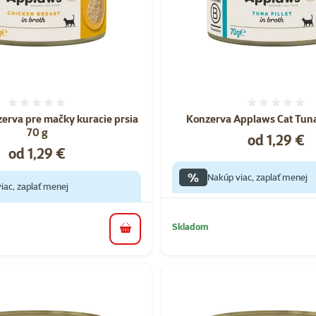
Hodnotenie 0%
Hodnote
erva pre mačky kuracie prsia
Konzerva Applaws Cat Tuna 
70 g
Cena
od 1,29 €
Cena
od 1,29 €
%
Nakúp viac, zaplať menej
iac, zaplať menej
Skladom
do košíka