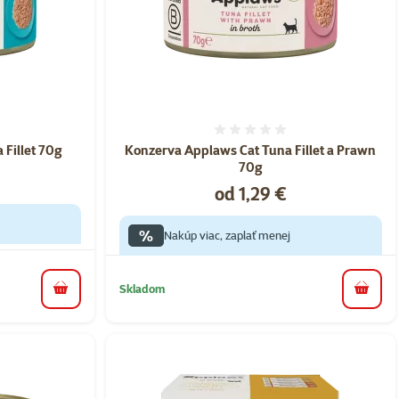
nie 0%
Hodnotenie 0%
Fillet 70g
Konzerva Applaws Cat Tuna Fillet a Prawn
70g
Cena
od 1,29 €
%
Nakúp viac, zaplať menej
Skladom
do košíka
do koš