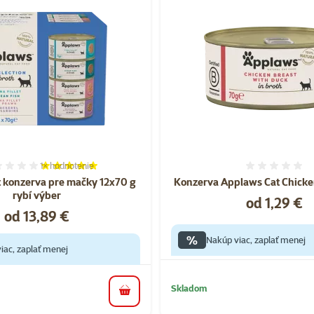
1×
hodnotenie
Hodnotenie 100%, počet hodnotení: 1
Hodnote
 konzerva pre mačky 12x70 g
Konzerva Applaws Cat Chicke
rybí výber
Cena
od 1,29 €
Cena
od 13,89 €
%
Nakúp viac, zaplať menej
iac, zaplať menej
Skladom
do košíka