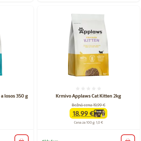
nie 0%
Hodnotenie 0%
a losos 350 g
Krmivo Applaws Cat Kitten 2kg
Bežná cena 19,99 €
18,99 €
family
cena
Cena za 100 g: 1,0 €