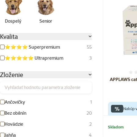
Dospelý
Senior
Kvalita
⭐⭐⭐⭐ Superpremium
55
⭐⭐⭐⭐⭐ Ultrapremium
3
Zloženie
APPLAWS cat
Vyhľadať hodnotu parametra zloženie
Ančovičky
1
%
Nakúp v
Bez obilnín
20
Hovädzie
2
Skladom
Jahňa
4