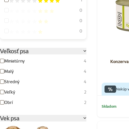
Hodnotenie 60%
0
Hodnotenie 40%
0
Hodnotenie 20%
0
Veľkosť psa
Miniatúrny
4
Konzerva 
Malý
4
Stredný
4
%
Nakúp v
Veľký
2
Obrí
2
Skladom
Vek psa