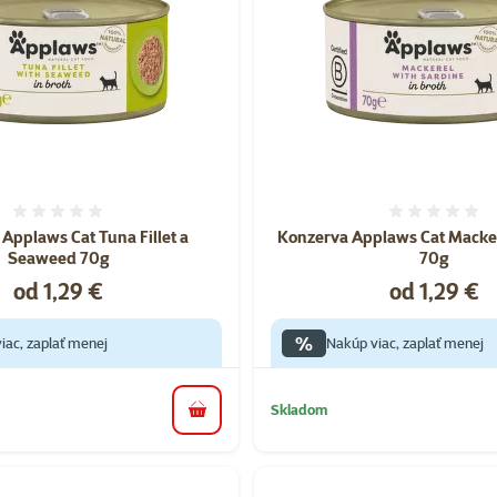
Hodnotenie 0%
Hodnote
Applaws Cat Tuna Fillet a
Konzerva Applaws Cat Macker
Seaweed 70g
70g
Cena
Cena
od 1,29 €
od 1,29 €
%
iac, zaplať menej
Nakúp viac, zaplať menej
Skladom
do košíka