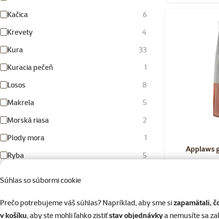
Kačica
6
Krevety
4
Kura
33
Kuracia pečeň
1
Losos
8
Makrela
5
Morská riasa
2
Plody mora
1
Applaws g
Ryba
5
Ryža
13
Súhlas so súbormi cookie
Ryžová múka
1
Prečo potrebujeme váš súhlas? Napríklad, aby sme si
zapamätali, č
Sardinky
3
v košíku
, aby ste mohli ľahko zistiť
stav objednávky
a nemusíte sa z