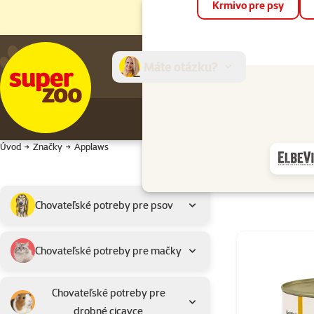
Krmivo pre psy
Máte otázku?
E-sh
Úvod
Značky
Applaws
Podkategória
Vybrané filtre
Chovateľské potreby pre psov
Výrobky značky
Chovateľské potreby pre mačky
Chovateľské potreby pre
drobné cicavce