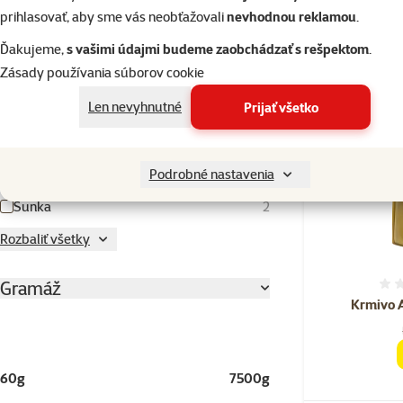
Skladom
Syr
4
prihlasovať, aby sme vás neobťažovali
nevhodnou reklamou
.
Tekvica
1
Ďakujeme,
s vašimi údajmi budeme zaobchádzať s rešpektom
.
Zásady používania súborov cookie
Tuniak
17
Len nevyhnutné
Prijať všetko
Vývar
11
Zelenina
5
Zemiaky
3
Podrobné nastavenia
Šunka
2
Rozbaliť všetky
Gramáž
Krmivo 
60g
7500g