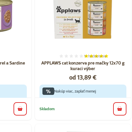
1×
hodnotenie
nie 0%
Hodnotenie 100%, počet h
el a Sardine
APPLAWS cat konzerva pre mačky 12x70 g
kuraci výber
Cena
od 13,89 €
%
Nakúp viac, zaplať menej
Skladom
do košíka
do koš