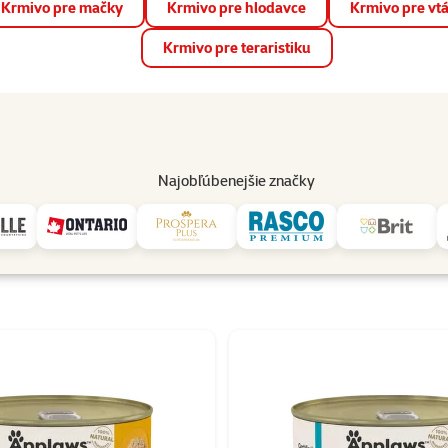
Krmivo pre mačky
Krmivo pre hlodavce
Krmivo pre vt
📱 Stiahnite si novú aplikáciu Super zoo.
Viac informácií
Krmivo pre teraristiku
op
Akcie a zľavy
Predajne
Služby
Poradňa
Pomáh
82
Najobľúbenejšie značky
Applaws
 Applaws