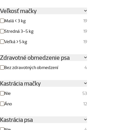
Veľkosť mačky
Malá < 3 kg
19
Stredná 3–5 kg
19
Veľká > 5 kg
19
Zdravotné obmedzenie psa
Bez zdravotných obmedzení
4
Kastrácia mačky
Nie
53
Áno
12
Kastrácia psa
Nie
4