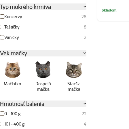
Typ mokrého krmiva
Skladom
Konzervy
28
Taštičky
8
Vaničky
2
Vek mačky
Mačiatko
Dospelá
Staršia
mačka
mačka
Hmotnosť balenia
0 - 100 g
22
101 - 400 g
4