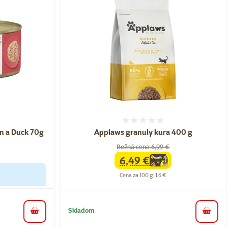
nie 0%
Hodnotenie 0%
n a Duck 70g
Applaws granuly kura 400 g
Bežná cena 6,99 €
6,49 €
family
cena
Cena za 100 g: 1,6 €
Skladom
do košíka
do koš