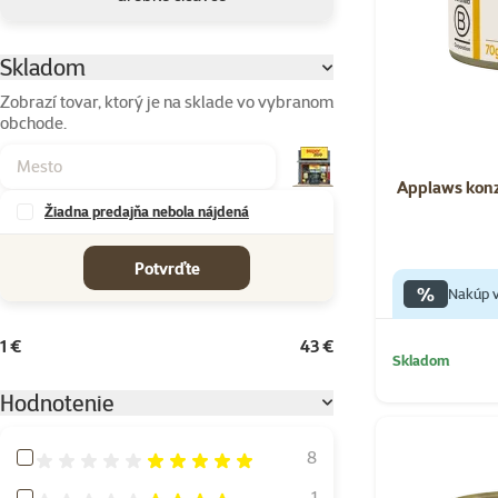
Skladom
Parametrický filter
Zobrazí tovar, ktorý je na sklade vo vybranom
obchode.
Applaws konz
Žiadna predajňa nebola nájdená
cena od-do
Potvrďte
%
Nakúp v
1 €
43 €
Skladom
Hodnotenie
Hodnotenie 100%
8
Hodnotenie 80%
1