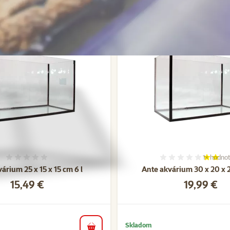
Alternatívne produkty
1×
hodnot
Hodnotenie 0%
Hodnoten
árium 25 x 15 x 15 cm 6 l
Ante akvárium 30 x 20 x 2
Cena
Cena
15,49 €
19,99 €
Skladom