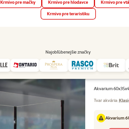
Krmivo pre mačky
Krmivo pre hlodavce
Krmivo pre vt
📱 Stiahnite si novú aplikáciu Super zoo.
Viac informácií
Krmivo pre teraristiku
op
Akcie a zľavy
Predajne
Služby
Poradňa
Pomáh
82
Najobľúbenejšie značky
m 5mm, 84l
Akvarium 60x35x
Tvar akvária:
Klasi
Akvarium 60