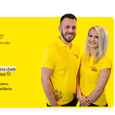
ť?
re vás
line chate
App
mieru
ultáciu