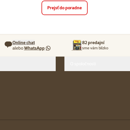
Prejsť do poradne
Online chat
82 predajní
alebo
WhatsApp
sme vám blízko
O spoločnosti