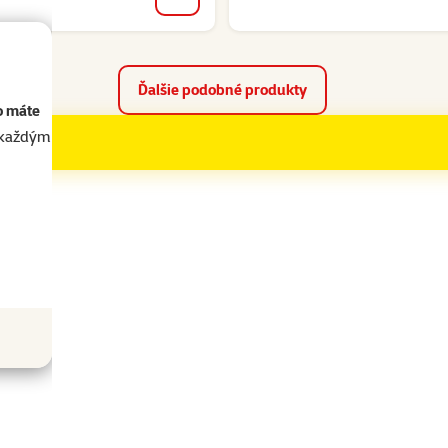
do košíka
Ďalšie podobné produkty
o máte
akaždým
ametre