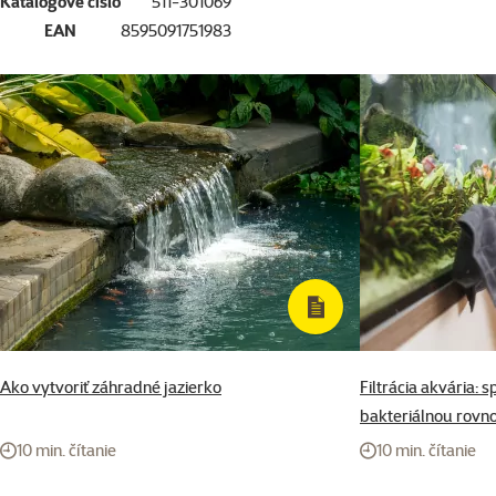
Katalógové číslo
511-301069
EAN
8595091751983
Ako vytvoriť záhradné jazierko
Filtrácia akvária:
bakteriálnou rovn
10 min. čítanie
10 min. čítanie