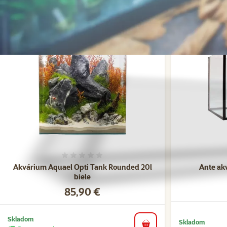
Hodnotenie 0%
Akvárium Aquael Opti Tank Rounded 20l
Ante akv
biele
Cena
85,90 €
Skladom
Skladom