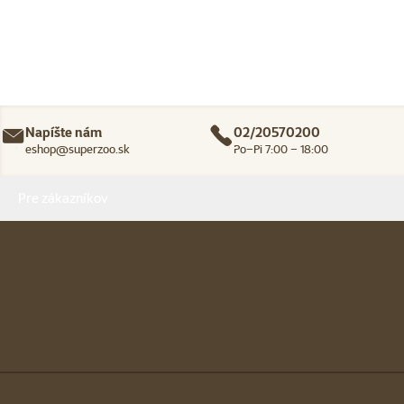
Napíšte nám
02/20570200
eshop@superzoo.sk
Po–Pi 7:00 – 18:00
Menu v pätičke
Pre zákazníkov