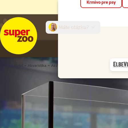
Krmivo pre psy
Máte otázku?
E-sh
Úvod
Akvaristika
Akváriá a nábytok
Akvarium 60x35x40c