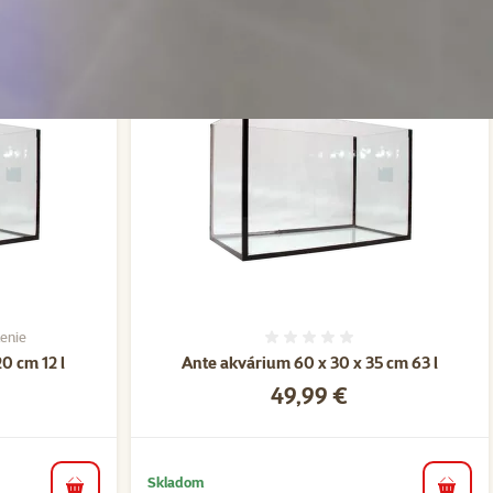
enie
ie 40%, počet hodnotení: 1
Hodnotenie 0%
0 cm 12 l
Ante akvárium 60 x 30 x 35 cm 63 l
Cena
49,99 €
Skladom