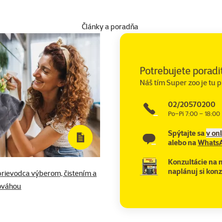
Články a poradňa
Potrebujete poradi
Náš tím Super zoo je tu p
02/20570200
Po–Pi 7:00 – 18:00
Spýtajte sa
v on
alebo na
Whats
Konzultácie na 
naplánuj si konz
 sprievodca výberom, čistením a
ováhou