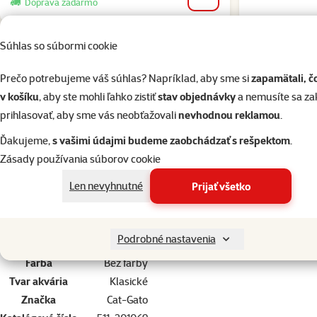
do košíka
Doprava zadarmo
Súhlas so súbormi cookie
Prečo potrebujeme váš súhlas? Napríklad, aby sme si
zapamätali, č
v košíku
, aby ste mohli ľahko zistiť
stav objednávky
a nemusíte sa z
Akvarium 60x35x40cm 5mm, 84l
prihlasovať, aby sme vás neobťažovali
nevhodnou reklamou
.
Ďakujeme,
s vašimi údajmi budeme zaobchádzať s rešpektom
.
Zásady používania súborov cookie
superzoo.product.detail.content
Klasické sklenené akvárium bez výbavy.
Veľkosť: 60 x 40 x 35 cm, hrúbka skla 5 mm.
Len nevyhnutné
Prijať všetko
Par
Podrobné nastavenia
Objem
84 l
Farba
Bez farby
Tvar akvária
Klasické
Značka
Cat-Gato